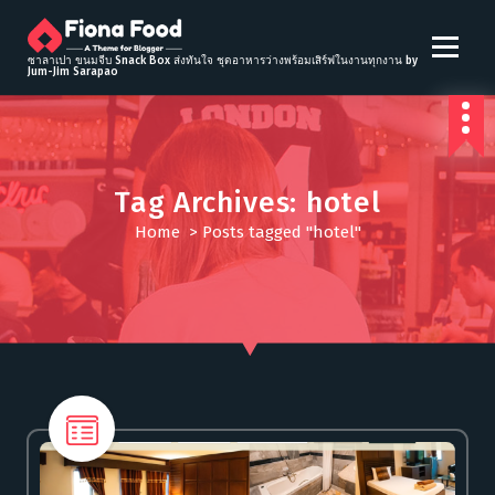
S
k
i
ซาลาเปา ขนมจีบ Snack Box ส่งทันใจ ชุดอาหารว่างพร้อมเสิร์ฟในงานทุกงาน by
Jum-Jim Sarapao
p
t
o
c
o
Tag Archives: hotel
n
t
Home
>
Posts tagged "hotel"
e
n
t