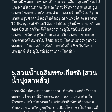
สัมฤทธิ์ ขณะยกทัพกลับเมืองนครราชสีมา คุณหญิงโมได้
แวะพักบริเวณท่าตะโก และได้สั่งให้ทหารทำแพเป็นรูป
ศาลาเสี่ยงทายลอยไปตามลำตะคอง พร้อมตั้งจิตอธิฐาน
หากแพรูปศาลานี้ ลอยไปติดอยู่ ณ ที่แห่งใด จะสร้างวัด
ไว้เป็นอนุสรณ์ ซึ่งแพได้ลอยไปติดอยู่ริมฝั่งขวาของลำตะ
คอง ซึ่งเป็นวัดร้าง จึงได้สร้างพระอุโบสถขึ้น เป็นวัด
ศาลาลอยในปัจจุบัน ลักษณะเด่นวัดศาลาลอย จะแตก
ต่างจากวัดไทยทั่วไป โดยมีความโดดเด่นตรงที่รูปทรง
ของพระอุโบสถคล้ายเรือสำเภาโต้คลื่น ซึ่งเป็นศิลปะ
ประยุกต์ คือ อุโบสถ์เรือสำเภา (โต้คลื่น)
5.สวนน้ำเฉลิมพระเกียรติ (สวน
น้ำบุ่งตาหลั่ว)
สถานที่พักผ่อนและสวนสาธาณะ สำหรับออกกำลังกาย
ของชาวโคราช ที่มีกิจกรรมหลากหลาย เช่น เดิน วิ่ง
จักรยาน แอโรบิค พายเรือ พร้อมวิวทิวทัศน์ที่สวยงาม
สวนสวยขนาดใหญ่อยู่ใจกลางเมืองโคราช เป็นอีกส่วนที่