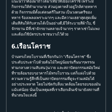
แนะนำว่าต้องมาถ้าได้มาเที่ยวที่เมืองโคราช เพราะมี
กิจกรรมให้ทำมากมาย ส่วนบุ่งตาหลั่วอยู่ใกล้ค่ายทหาร
ด้วย กิจกรรมมีตั้งแต่ดนตรีในสวน เป็นวงดนตรีของ
ทหาร ร้องเพลงเพราะมากๆ และมีความเฮฮาสุดสุดเพิ่ม
เติมสีสันให้กับสวนได้เป็นอย่างดี,
มีให้ระบายสีผ้าใบ, ขี่
จักรยาน มีที่เช่าจักรยานหลายเจ้ามากๆ ราคาเช่าไม่แพง
และต้องใช้บัตรประชาชนวางไว้ด้วย
6.เรือนโคราช
บ้านทรงไทยโบราณที่เรียกกันว่า “เรือนโคราช” ซึ่ง
ประดับประดาไปด้วยต้นไม้ใหญ่น้อยร่มรื่นนาๆพรรณ
ท่ามกลางความสับสนวุ่นวาย และสถาปัตยกรรมสมัยใหม่
ที่รายล้อมรอบๆอาคารไม้ทรงโบราณ แต่ก็แฝงไปด้วย
ความความรู้สึกที่เป็นสถาปัตยกรรมที่ดูจะร่วมสมัยได้
อย่างประหลาด โดยไม่ขัดกับสิ่งแวดล้อมโดยรอบของมัน
แม้แต่น้อย นั่นเป็นเหตุผลที่เราเลือกเดินเข้ามายังสถานที่
ที่น่าสนใจแห่งนี้