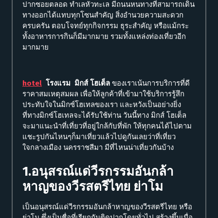
ปากซอยตลอด ทำเลหัวทะเล มีถนนหนทางที่สามารถเดิน
ทางออกได้แทบทุกโซนสำคัญ สิ่งอำนวยความสะดวก
ครบครัน ตอบโจทย์ทุกกิจกรรม ธุระสำคัญ หรือแม้กระ
ทั้งอาหารการกินก็มีมากมาย รวมทั้งแหล่งท่องเที่ยวอีก
มากมาย
hotel
โรงแรม มิกส์ โฮเต็ล
ของเราเน้นการบริการที่ดี
ราคาสมเหตุสมผล เพื่อให้ลูกค้าที่เข้ามาใช้บริการรู้สึก
ประทับใจในมิกซ์โฮเทลของเรา และหวังเป็นอย่างยิ่ง
ที่ทางมิกซ์โฮเทลจะได้รับใช้ท่าน
วันนี้ทาง มิกส์ โฮเต็ล
จะมาแนะนำที่เที่ยวที่อยู่ใกล้กับที่พัก ให้ทุกคนได้ไปตาม
แชะรูปกันไหนๆก็มาเที่ยวแล้วไปดูกันเลยว่าที่เที่ยว
ใจกลางเมือง นครราชสีมา มีที่ไหนน่าเที่ยวกันบ้าง
1.อนุสรณ์แด่วีรกรรมอันกล้า
หาญของวีรสตรีไทย ย่าโม
เป็นอนุสรณ์แด่วีรกรรมอันกล้าหาญของวีรสตรีไทย หรือ
ย่าโม ซึ่งเป็นชื่อที่เรียกกันติดปากโดยทั่วไป สร้างขึ้นเมื่อ