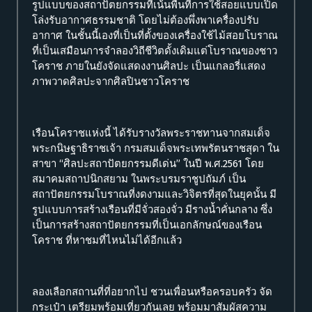
รูปแบบของสถาปัตยกรรมที่เน้นพื้นที่การใช้สอยแบบเปิด
โล่งรับอากาศธรรมชาติ โดยไม่ต้องพึ่งพาเครื่องปรับ
อากาศ ในชั้นนี้เองที่เป็นที่ตั้งของเครื่องใช้ไม้สอยโบราณ
ที่เป็นเสมือนการจำลองวิถีชีวิตดั้งเดิมแต่โบราณของชาว
โคราช ภายในยังจัดแสดงงานศิลปะ เป็นแกลอรี่แสดง
ภาพวาดศิลปะจากศิลปินชาวโคราช
เรือนโคราชแห่งนี้ ได้รับรางวัลพระราชทานจากสมเด็จ
พระกนิษฐาธิราชเจ้า กรมสมเด็จพระเทพรัตนราชสุดา ใน
สาขา “ศิลปะสถาปัตยกรรมดีเด่น” ในปี พ.ศ.2561 โดย
สมาคมสถาปนิกสยาม ในพระบรมราชูปถัมภ์ เป็น
สถาปัตยกรรมโบราณที่งดงามและวิจิตรที่สุดในยุคนั้น มี
รูปแบบการสร้างเรือนที่มีจั่วสองจั่ว มีรางน้ำคั่นกลาง ซึ่ง
เป็นการสร้างสถาปัตยกรรมที่เป็นเอกลักษณ์ของเรือน
โคราช ที่หาชมที่ไหนไม่ได้อีกแล้ว
ลองเลือกสถานที่ที่อยากไป ชวนเพื่อนหรือครอบครัว จัด
กระเป๋า เตรียมพร้อมเที่ยวกันเลย พร้อมมาสัมผัสความ