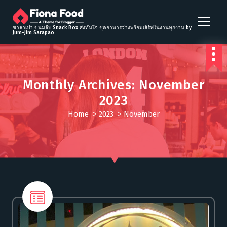
S
k
i
ซาลาเปา ขนมจีบ Snack Box ส่งทันใจ ชุดอาหารว่างพร้อมเสิร์ฟในงานทุกงาน by
Jum-Jim Sarapao
p
t
o
c
Monthly Archives: November
o
n
2023
t
Home
>
2023
>
November
e
n
t