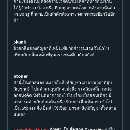
คำนี้เริ่มใช้ในยุคสงครามเวียดนาม เหล่าทหารอเมริกัน
ได้รู้จักคำว่า บ้อง หรือ Bong จากคนไทย หลังจากนั้นคำ
ว่า Bong ก็กลายเป็นคำศัพท์เฉพาะวงการสายเขียวไปอีก
คำ
Skunk
ด้วยกลิ่นของกัญชาที่เหม็นเขียวอย่างรุนแรง จึงนำไป
เทียบกับกลิ่นเหม็นที่รุนแรงเช่นเดียวกับสกังก์
Stoner
คำนี้เป็นคำสแลง หมายถึง สิงห์กัญชา มาจากเวลาที่สูบ
กัญชาเข้าไปแล้วคนสูบมักจะนั่งนิ่ง ๆ เคลิบเคลิ้ม เหม่อ
ลอยนั่งคิด นั่งจินตนาการอะไรไปเรื่อยเปื่อยคนเดียว มี
อาหารคล้ายกับก้อนหิน หรือ Stone เมื่อเติม-er เข้าไป
เป็น Stoner จึงเป็นคำใช้เรียก บรรดาสิงห์กัญชาทั้งหลาย
นั่นเอง
cannabis stores
กัญชา เป็นพืชสกุล Cannabis
อยู่ใน