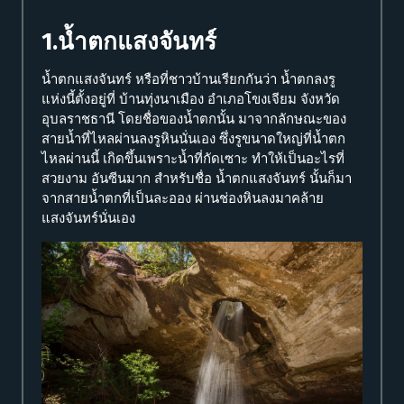
1.น้ำตกแสงจันทร์
น้ำตกแสงจันทร์ หรือที่ชาวบ้านเรียกกันว่า น้ำตกลงรู
แห่งนี้ตั้งอยู่ที่ บ้านทุ่งนาเมือง อำเภอโขงเจียม จังหวัด
อุบลราชธานี โดยชื่อของน้ำตกนั้น มาจากลักษณะของ
สายน้ำที่ไหลผ่านลงรูหินนั่นเอง ซึ่งรูขนาดใหญ่ที่น้ำตก
ไหลผ่านนี้ เกิดขึ้นเพราะน้ำที่กัดเซาะ ทำให้เป็นอะไรที่
สวยงาม อันซีนมาก สำหรับชื่อ น้ำตกแสงจันทร์ นั้นก็มา
จากสายน้ำตกที่เป็นละออง ผ่านช่องหินลงมาคล้าย
แสงจันทร์นั่นเอง