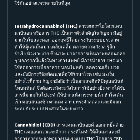
ใช้กันอย่างแพร่หลายในที่สุด
Tetrahydrocannabinol (THC)
สารเตตราไฮโดรแคน
นาบินอล หรือสาร THC เป็นสารตัวสำคัญในกัญชา มีอยู่
มากในใบและดอก ออกฤทธิ์โดยตรงกับระบบประสาท
ทำให้ผู้เสพมึนเมา เคลิบเคลิ้ม คลายความกังวล รู้สึก
ร่าเริง หัวเราะง่าย ซึ่งน่าจะมาจากการเห็นภาพหลอนตลก
ๆ นอกจากนี้แล้วในทางการแพทย์ มีการนำสาร THC มา
ใช้ลดอาการเบื่ออาหาร นอนไม่หลับ ลดความเจ็บปวด
และยังมีการวิจัยพัฒนาเพื่อใช้รักษาโรค เช่น มะเร็ง
อย่างไรก็ตาม กัญชายังถือว่าเป็นยาเสพติดที่มีคุณอนันต์
โทษมหันต์ จึงต้องระมัดระวังในการใช้อย่างยิ่ง หากได้รับ
สารนี้มากเกินไปจะทำให้ปากแห้ง กระหายน้ำ หัวใจเต้น
เร็ว ตอบสนองช้า ตาแดง ความทรงจำลดลง และมีผลก
ระทบกับระบบประสาทในระยะยาว
Cannabidiol (CBD)
สารแคนนาบินอยด์ ออกฤทธิ์คล้าย
THC แต่อ่อนกว่าและดีกว่า ตรงที่ไม่ทำให้มึนเมาและมี
อาการทางประสาทอย่างรุนแรงแบบ THC โดยสาร CBD