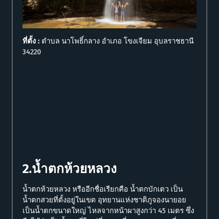
ที่ตั้ง :
ตำบล นาโพธิ์กลาง อำเภอ โขงเจียม อุบลราชธานี
34220
2.น้ำตกห้วยหลวง
น้ำตกห้วยหลวง หรืออีกชื่อเรียกคือ น้ำตกบักเตว เป็น
น้ำตกสวยที่ตั้งอยู่ในเขต อุทยานแห่งชาติภูจองนายอย
เป็นน้ำตกขนาดใหญ่ ไหลจากหน้าผาสูงกว่า 45 เมตร ซึ่ง