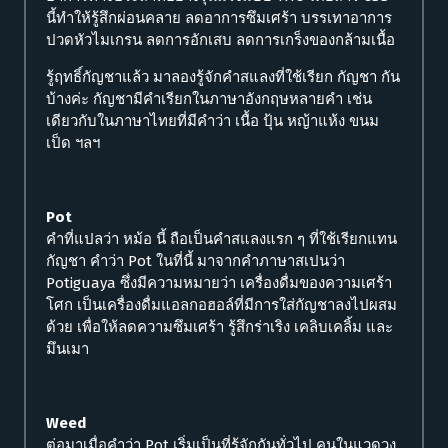
นี้ทำให้รู้สึกผ่อนคลาย ลดอาการซึมเศร้า บรรเทาอาการ
ปวดหัวไมเกรน ลดการอักเสบ ลดการเกร็งของกล้ามเนื้อ
รู้ฤทธิ์กัญชาแล้ว มาลองรู้จักคำสแลงที่ใช้เรียก กัญชา กัน
บ้างค่ะ กัญชามีคำเรียกในภาษาอังกฤษหลายคำ เช่น
เดียวกับในภาษาไทยที่มีคำว่า เนื้อ ปุ้น หญ้าแห้ง ขนม
เป็ด ฯลฯ
Pot
คำที่แปลว่า หม้อ นี้ ถือเป็นคำสแลงแรก ๆ ที่ใช้เรียกแทน
กัญชา คำว่า Pot ในที่นี้ มาจากคำภาษาสเปนว่า
Potiguaya ซึ่งมีความหมายว่า เครื่องดื่มของความเศร้า
โศก เป็นเครื่องดื่มแอลกอฮอล์ที่มีการใส่กัญชาลงไปผสม
ด้วย เพื่อให้ลดความซึมเศร้า รู้สึกร่าเริง เคลิบเคลิ้ม และ
มึนเมา
Weed
ต่อมาเมื่อคำว่า Pot เริ่มเป็นที่รู้จักกันทั่วไป คนในแวดวง