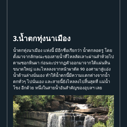
3.น้ำตกทุ่งนาเมือง
น้ำตกทุ่งนาเมือง แห่งนี้ มีอีกชื่อเรียกว่า น้ำตกลอดรู โดย
ตั้งมาจากลักษณะของสายน้ำที่ไหลลัดเลาะผ่านลำห้วยไป
ตามซอกหินผา ก่อนจะปรากฏตัวออกมาจากใต้แผ่นหิน
ขนาดใหญ่ และไหลลงจากหน้าผาตัด 90 องศามาสู่แอ่ง
น้ำด้านล่างนั่นเอง ทำให้น้ำตกนี้มีความแตกต่างจากน้ำ
ตกทั่วๆ ไปนั่นเอง และสายนี้ยังไหลลงไปสิ้นสุดที่ แม่น้ำ
โขง อีกด้วย หนึ่งในสายน้ำอันสำคัญของอุบลฯ เลย