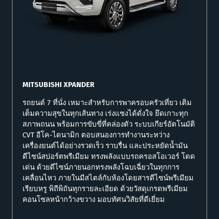
MITSUBISHI XPANDER
รถยนต์ 7 ที่นั่ง เหมาะสำหรับการพาครอบครัวเที่ยว เติม
เต็มความสุขในทุกเส้นทาง เร่งแซงได้ดั่งใจ ยึดเกาะทุก
สภาพถนน พร้อมการขับขี่ที่คล่องตัว ระบบเกียร์อัตโนมัติ
CVT อีโค-ไดนามิก ตอบสนองการทำงานระหว่าง
เครื่องยนต์ได้อย่างรวดเร็ว ราบรื่น และประหยัดน้ำมัน
ดีไซน์สปอร์ตพรีเมียม ทรงพลังแบบรถครอสโอเวอร์ โดด
เด่น ด้วยดีไซน์ภายนอกทรงพลังโฉบเฉี่ยวในทุกการ
เคลื่อนไหว ภายในมีสไตล์กับห้องโดยสารดีไซน์พรีเมียม
เรียบหรู พิถีพิถันทุกรายละเอียด ด้วยวัสดุเกรดพรีเมียม
คอนโซลหน้ากว้างขวาง มอบทัศนวิสัยที่ดีเยี่ยม