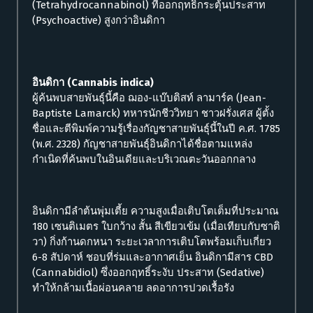
(Tetrahydrocannabinol) ที่ออกฤทธิ์กระตุ้นประสาท
(Psychoactive) สูงกว่าอินดิกา
อินดิกา (Cannabis indica)
ผู้ค้นพบสายพันธุ์นี้คือ ฌอง-แบ๊บติสท์ ลามาร์ค (Jean-
Baptiste Lamarck) ทหารนักชีววิทยา ชาวฝรั่งเศส ผู้ตั้ง
ชื่อและตีพิมพ์ความรู้เรื่องกัญชาสายพันธุ์นี้ในปี ค.ศ. 1785
(พ.ศ. 2328) กัญชาสายพันธุ์อินดิกาได้ชื่อตามแหล่ง
กำเนิดที่ค้นพบในอินเดียและบริเวณตะวันออกกลาง
อินดิกามีลำต้นพุ่มเตี้ย ความสูงเมื่อเติบโตเต็มที่ประมาณ
180 เซนติเมตร ใบกว้าง สั้น สีเขียวเข้ม (เมื่อเทียบกับซาติ
วา) กิ่งก้านดกหนา ระยะเวลาการเติบโตพร้อมเก็บเกี่ยว
6-8 สัปดาห์ ชอบที่ร่มและอากาศเย็น อินดิกามีสาร CBD
(Cannabidiol) ซึ่งออกฤทธิ์ระงับ ประสาท (Sedative)
ทำให้กล้ามเนื้อผ่อนคลาย ลดอาการปวดเรื้อรัง