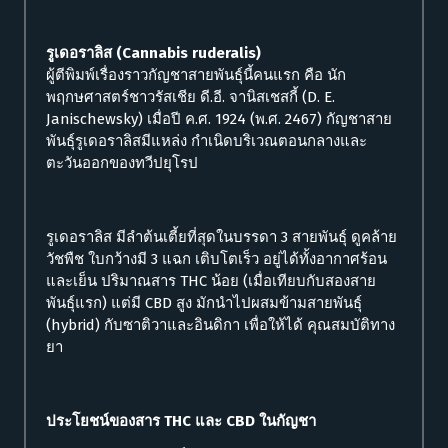
รูเดอราลิส (Cannabis ruderalis)
ผู้ตีพิมพ์เรื่องราวกัญชาสายพันธุ์นี้คนแรก คือ นัก
พฤกษศาสตร์ชาวรัสเชีย ดี.อี. จานิสเชสกี้ (D. E.
Janischewsky) เมื่อปี ค.ศ. 1924 (พ.ศ. 2467) กัญชาสาย
พันธุ์รูเดอราลิสมีแหล่ง กำเนิดบริเวณตอนกลางและ
ตะวันออกของทวีปยุโรป
รูเดอราลิส มีลำต้นเตี้ยที่สุดในบรรดา 3 สายพันธุ์ ดูคล้าย
วัชพืช ใบกว้างมี 3 แฉก เติบโตเร็ว อยู่ได้ทั้งอากาศร้อน
และเย็น ปริมาณสาร THC น้อย (เมื่อเทียบกับสองสาย
พันธุ์แรก) แต่มี CBD สูง มักนำไปผสมข้ามสายพันธุ์
(hybrid) กับซาติวาและอินดิกา เพื่อให้ได้ คุณสมบัติทาง
ยา
ประโยชน์ของสาร THC และ CBD ในกัญชา