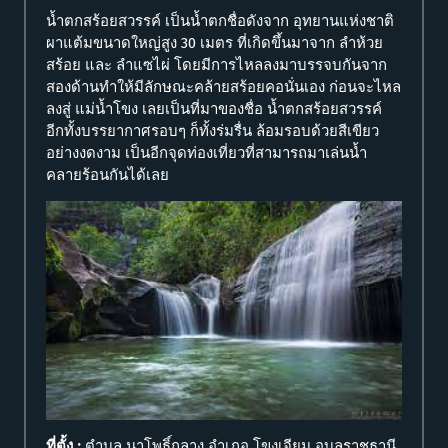
น้ำตกสร้อยสวรรค์ เป็นน้ำตกชื่อดังจาก อุทยานแห่งชาติ
ผาแต้มขนาดใหญ่สูง 30 เมตร ที่เกิดขึ้นมาจาก ลำห้วย
สร้อย และ ลำแซไผ่ โดยมีการไหลลงมาบรรจบกันจาก
สองด้านทำให้มีลักษณะคล้ายสร้อยคอนั่นเอง ก่อนจะไหล
ลงสู่ แม่น้ำโขง เลยเป็นที่มาของชื่อ น้ำตกสร้อยสวรรค์
อีกทั้งบรรยากาศรอบๆ ก็ทั้งร่มรื่น ล้อมรอบด้วยสีเขียว
อย่างงดงาม เป็นอีกจุดท่องเที่ยวที่สามารถมาเล่นน้ำ
คลายร้อนกันได้เลย
ที่ตั้ง :
ตำบล นาโพธิ์กลาง อำเภอ โขงเจียม อุบลราชธานี