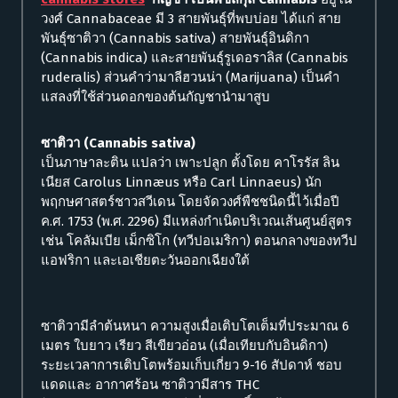
วงศ์ Cannabaceae มี 3 สายพันธุ์ที่พบบ่อย ได้แก่ สาย
พันธุ์ซาติวา (Cannabis sativa) สายพันธุ์อินดิกา
(Cannabis indica) และสายพันธุ์รูเดอราลิส (Cannabis
ruderalis) ส่วนคำว่ามาลีฮวนน่า (Marijuana) เป็นคำ
แสลงที่ใช้ส่วนดอกของต้นกัญชานำมาสูบ
ซาติวา (Cannabis sativa)
เป็นภาษาละติน แปลว่า เพาะปลูก ตั้งโดย คาโรรัส ลิน
เนียส Carolus Linnæus หรือ Carl Linnaeus) นัก
พฤกษศาสตร์ชาวสวีเดน โดยจัดวงศ์พืชชนิดนี้ไว้เมื่อปี
ค.ศ. 1753 (พ.ศ. 2296) มีแหล่งกำเนิดบริเวณเส้นศูนย์สูตร
เช่น โคลัมเบีย เม็กซิโก (ทวีปอเมริกา) ตอนกลางของทวีป
แอฟริกา และเอเชียตะวันออกเฉียงใต้
ซาติวามีลำต้นหนา ความสูงเมื่อเติบโตเต็มที่ประมาณ 6
เมตร ใบยาว เรียว สีเขียวอ่อน (เมื่อเทียบกับอินดิกา)
ระยะเวลาการเติบโตพร้อมเก็บเกี่ยว 9-16 สัปดาห์ ชอบ
แดดและ อากาศร้อน ซาติวามีสาร THC