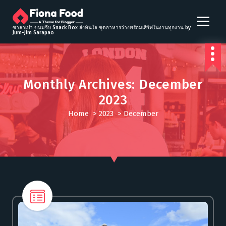
S
k
i
ซาลาเปา ขนมจีบ Snack Box ส่งทันใจ ชุดอาหารว่างพร้อมเสิร์ฟในงานทุกงาน by
Jum-Jim Sarapao
p
t
o
c
Monthly Archives: December
o
n
2023
t
Home
>
2023
>
December
e
n
t