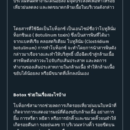
บริเวณที่ฉีดทำงานได้น้อยลง มีจุดประสงค์เพื่อทำให้รอย
เหี่ยวย่นลดลง และลดขนาดกล้ามเนื้อในบริเวณดังกล่าว
โดยสารที่ใช้ฉีดเป็นโบท็อกซ์ เป็นเอนไซม์ชื่อว่าโบทูลินั่ม
ท็อกซินเอ ( Botulinum toxin) ซึ่งเป็นสารพิษที่ได้มา
จากแบคทีเรีย คลอสตริเดียม โบทูลินัม (Clostridium
botulinum) การทำโบท็อกซ์ จะทำโดยการนำสารพิษดัง
กล่าวมาเจือจางและทำให้บริสุทธิ์ เมื่อฉีดเข้าสู่กล้ามเนื้อ
สารพิษดังกล่าวจะไปจับกับเส้นประสาท และลดการ
ทำงานของเส้นประสาทภายในกล้ามเนื้อ ทำให้กล้ามเนื้อ
ขยับได้น้อยลง หรือมีขนาดที่เล็กลงนั่นเอง
Botox ช่วยในเรื่องอะไรบ้าง
โบท็อกซ์สามารถช่วยลดการเกิดรอยเหี่ยวย่นบนใบหน้าที่
เกิดจากการแสดงอารมณ์ที่ต้องขยับกล้ามเนื้อ อย่างการ
ยิ้ม การหรี่ตา หยีตา หรือการยักคิ้วและขมวดคิ้วจนทำให้
เกิดรอยตีนกา รอยย่นเลข 11 บริเวณหว่างคิ้ว รอยขีดบน