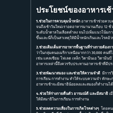
ประโยชน์ของอาหารเช้
1.ช่วยในการควบคุมน้ำหนัก
อาหารเช้าช่วยควบคุ
จนถึงเช้าวันใหม่เราอดอาหารมานานเกือบ 12 ชั่
ระดับน้ำตาลในเลือดต่ำลง จนไปเพิ่มแนวโน้มการ
ขึ้นและนี่ก็เป็นสาเหตุให้มีน้ำหนักเกินและโรคอ้วน
2.ช่วยเติมเต็มสารอาหารพื้นฐานที่ร่างกายต้อง
ว่าในกลุ่มคนอเมริกาเหนือมากกว่า 30,000 คนท
เช่น แคลเซียม โฟเลต เหล็ก วิตามินเอ วิตามินบี
อาหารเหล่านี้จึงควรรับประทานอาหารเช้าที่มีป
3.ช่วยพัฒนาสมอง และช่วยให้ความจำดี
มีการว
การเรียน การทำงาน ทำให้ระบบความจำ ทักษะการ
อาหารเช้าจะมีสมาธิน้อยลงและสมองก็ทำงานได้ไม
4.ช่วยให้ร่างกายตื่นตัว อารมณ์ดี และมีสมาธิ
เมื
ให้มีสมาธิในการเรียน การทำงาน
5.ช่วยลดความเสี่ยงในการเกิดโรคต่างๆ
โดยคนท