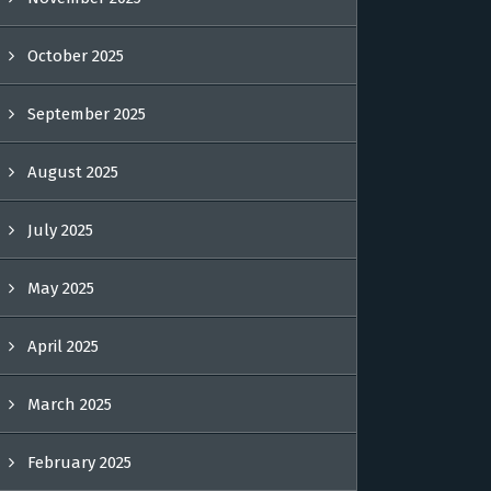
October 2025
September 2025
August 2025
July 2025
May 2025
April 2025
March 2025
February 2025