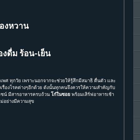
องหวาน
่องดื่ม ร้อน-เย็น
กเพศ ทุกวัย เพราะนอกจากจะช่วยให้รู้สึกมีสมาธิ ตื่นตัว และ
รื่องโรคต่างๆอีกด้วย ดังนั้นทุกคนจึงควรให้ความสำคัญกับ
ยชน์ มีสารอาหารครบถ้วน
โก๋ในซอย
พร้อมเสิร์ฟอาหารเช้า
หม่อย่างมีความสุข