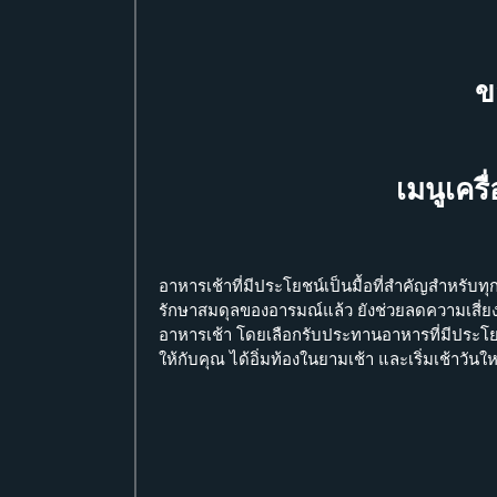
ข
เมนูเครื
อาหารเช้าที่มีประโยชน์เป็นมื้อที่สำคัญสำหรับทุ
รักษาสมดุลของอารมณ์แล้ว ยังช่วยลดความเสี่ยงเ
อาหารเช้า โดยเลือกรับประทานอาหารที่มีประโ
ให้กับคุณ ได้อิ่มท้องในยามเช้า และเริ่มเช้าวันใ