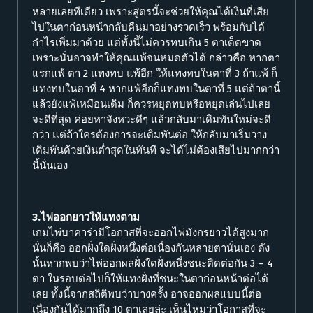
หลายเลยทีเดียว เพราะสูตรนี้จะช่วยให้คุณได้เงินที่เสีย
ไปในตาก่อนหน้ากลับคืนมาอย่างรวดเร็ว พร้อมกับได้
กำไรเพิ่มมาด้วย แต่ทั้งนี้ไม่ควรทบเกิน 5 ตาเด็ดขาด
เพราะนั่นอาจทำให้คุณแพ้จนหมดตัวได้ กล่าวคือ หากตา
แรกแพ้ ตา 2 แทงทบ แพ้อีก ให้แทงทบในตาที่ 3 ถ้าแพ้ ก็
แทงทบในตาที่ 4 หากแพ้อีกก็แทงทบในตาที่ 5 แต่ถ้าตานี้
แล้วยังแพ้เหมือนเดิม ก็ควรหยุดทบหรือหยุดเล่นไปเลย
จะดีที่สุด ค่อยหาจังหวะดีๆ แล้วกลับมาเดิมพันใหม่จะดี
กว่า แต่ถ้าใครต้องการจะเดิมพันต่อ ให้กลับมาเริ่มวาง
เดิมพันด้วยเงินต่ำสุดในทันที จะได้ไม่ต้องเสียไปมากกว่า
นี้นั่นเอง
3.ไพ่ออกยาวให้แทงตาม
เกมไพ่บาคาร่ามีโอกาสที่จะออกไพ่มังกรยาวได้สูงมาก
นั่นก็คือ ออกฝั่งใดฝั่งหนึ่งต่อเนื่องกันหลายตานั่นเอง ดัง
นั้นหากพบว่าไพ่ออกผลฝั่งใดฝั่งหนึ่งชนะติดต่อกัน 3 – 4
ตา ในรอบต่อไปก็ให้แทงฝั่งที่ชนะในตาก่อนหน้าต่อได้
เลย ทั้งนี้จากสถิติพบว่าบางครั้ง อาจออกผลแบบนี้ต่อ
เนื่องกันได้มากถึง 10 ตาเลยล่ะ เห็นไหมว่าโอกาสที่จะ