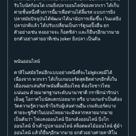
รับโบนัสก้อนโต เกมยิงปลาออนไลน์ของพวกเรา ได้เก็บ
ค่ายชั้นหนึ่งที่วงการนี้มาเพื่อท่านได้ลิ้มรส แบบการยิง
ปลาสมัยปัจจุบันได้พัฒนาได้นานัปการเพิ่มขึ้น เว้นแต่ยิง
ปลาปกติแล้ว ได้ปรับเปลี่ยนเป็นการ์ตูนอปิ้งอื่น ยก
ตัวอย่างเช่น หงออาจจะ ก็อตซิล่า และก็อื่นๆอีกมากมาย
ยกตัวอย่างค่ายอาทิเช่น Joker ยิงปลา เป็นต้น
พนันออนไลน์
คาสิโนสมัยใหม่อีกแบบอย่างหนึ่งที่จะไม่พูดเลยมิได้
เนื่องจาก พวกเรา ได้เก็บเกมบอร์ดสุดฮิตต่างๆอีกทั้งใน
เมืองนอกเล่นกีฬาพนันพื้นเมืองไทย ต้องใจชาวไทย
แน่นอน ด้วยมาตรฐานระดับนานาชาติ กราฟิกน่ารักน่า
เอ็นดู โอกาศโบนัสแตกบ่อยมาก หรือ บางเกมจำเป็นต้อง
วัดความรู้ความเข้าใจกับผู้เล่นท่านอื่น เกมส์บอร์ดบาง
ค่ายจะชูกีฬาในบ่อนไทยมาจะมีหลากหลายมากมาย
เป็นต้นว่า ไพ่แคงออนไลน์ ป๊อกเด้งออนไลน์ บิงโก
ออนไลน์ น้ำเต้าปูปลาออนไลน์ สล็อตผลไม้ออนไลน์ ตู้ม้า
ออนไลน์ แล้วก็อื่นๆอีกมากมาย ยกตัวอย่างค่ายคาสิโน