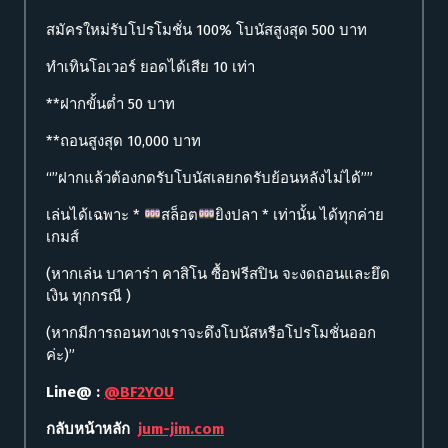
สมัครใหม่รับโปรโมชั่น 100% โบนัสสูงสุด 500 บาท
ทำเทินโอเวอร์ ยอดได้เสีย 10 เท่า
**ฝากขั้นต่ำ 50 บาท
**ถอนสูงสุด 10,000 บาท
“”ฝากแล้วต้องกดรับโบนัสเลยกดรับย้อนหลังไม่ได้””
เล่นได้เฉพาะ *
สล็อต
ยิงปลา * เท่านั้น ได้ทุกค่าย
เกมส์
(หากเล่น บาคาร่า คาสิโน ซื้อฟรีสปิน จะงดถอนและยึด
เงิน ทุกกรณี )
(หากมีการถอนทางเราจะดึงโบนัสหรือโปรโมชั่นออก
ค่ะ)”
Line@ :
@BF2YOU
กลับหน้าหลัก
jum-jim.com