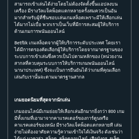
สามารถเข้าเล่นได้ง่ายโดยไม่ต้องจัดตั้งขึ้นแอปลงบน
เครื่อง มีรางวัลแจ็คพ็อตแตกหลายครั้งสมควรเป็นอัน
มากสำหรับผู้ที่ชื่นชอบเล่นเกมสล็อตเพราะมีให้เลือกเล่น
ได้มากไม่เบื่อ พวกเราเป็นเว็บที่มีการสะสมผู้ให้บริการ
ด้านเกมการพนันออนไลน์
Betflik เกมสล็อตจากผู้ให้บริการระดับประเทศ โดยเรา
ได้มีการตรองคัดเลือกผู้ให้บริการโดยจากมาตรฐานของ
ระบบการเข้าเล่นซึ่งควรเป็นไปตามหลักของ (หน่วยงาน
สากลที่ควบคุมระบบการให้บริการเกมพนันออนไลน์
นานาประเทศ) ซึ่งจะเป็นการยืนยันได้ว่าเกมที่คุณเลือก
เล่นกับเรานั้นจะตามมาตรฐานสากล
เกมยอดนิยมที่สุดจากนักเล่น
เกมออนไลน์มีเกมย่อยให้เลือกเล่นอีกมากยิ่งกว่า 800 เกม
มีทั้งเกมที่เอามาจากคาแรคเตอร์ของการ์ตูนหรือ
คาแรคเตอร์ของหนัง มีรางวัลแจ็คพ็อตแตกหลายที เล่น
ง่ายไม่ต้องอาศัยความรู้ความเข้าใจได้เงินจริง ดังเช่นว่า
ได้แก่ บาคาร่า, สล็อต, สล็อตออนไลน์, เสือมังกร, รูเล็ต,