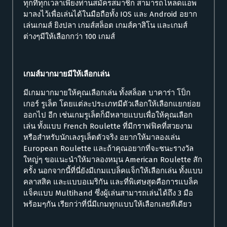
ทุกที่ทุกเวลาเพียงท่านสมัครสมาชิก สามารถโหลดแอพ
มาลงไว้เพื่อเล่นได้ในมือถือทั้ง IOS และ Android อยาก
เล่นเกมส์ ยิงปลา เกมส์สล็อต เกมส์คาสิโน และเกมส์
ต่างๆมีให้เลือกกว่า 100 เกมส์
เกมส์มากมายมีให้เลือกเล่น
มีเกมมากมายให้คุณเลือกเล่น ทั้งสล็อต บาคาร่า โป็ก
เกอร์ รูเล็ต โดยแต่ละประเภทมีตัวเลือกให้เลือกแยกย่อย
ออกไป อีก เช่นเกมรูเล็ตก็มีหลายแบบเพื่อให้คุณเลือก
เล่น ทั้งแบบ French Roulette ที่มีกราฟฟิคที่สวยงาม
หรือสำหรับนักเลงรูเล็ตตัวจริง อยากให้มาลองเล่น
European Roulette และถ้าคุณอยากที่จะชนะรางวัล
ใหญ่ๆ ขอแนะนำให้มาลองหมุน American Roulette สัก
ครั้ง นอกจากนี้ที่นี่ยังมีเกมแบล็คแจ็กให้เลือกเล่น ทั้งแบบ
คลาสสิค และแบบอเมริกัน และที่พิเศษสุดคือการแบล็ค
แจ็คแบบ Multihand ซึ่งผู้เล่นสามารถเล่นได้ถึง 3 มือ
พร้อมๆกัน เรียกว่าที่นี่มีเกมทุกแบบให้เลือกเลยทีเดียว