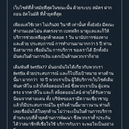
เว็บไซต์ที่ล้ำสมัยที่สุดในขณะนั้น ด้วยระบบ สมัคร ฝาก
ถอน อัตโนมัติ ที่ล้ำยุคที่สุด
เพียงแค่ใช้เวลา ไม่เกิน30 วินาที เท่านั้น!! ทั้งยังยัง มีคณะ
ทำงานแอดไม่น ส่งตรงจาก เบทฟลิก มาดูแลและก็ให้
บริการช่วยเหลือลูกค้าตลอด 1 วัน นานัปการช่องทาง
และด้วย ประสบการณ์ การทำงานมามากกว่า 5 ปี ท่าน
จึงสามารถ เชื่อมั่นใน การบริการ ของเราได้ อีกทั้งยัง
มั่นคงในด้านการเงิน แตกเป็นล้านพวกเราก็จ่าย
เดิมพันที่ betflix77 มั่นอกมั่นใจได้เกี่ยวกับพวกเรา
Betflix ด้วยประสบการณ์ และก็ไปถึงเป้าหมาย ทางด้าน
นี้มา มากกว่า 10 ปี พวกเราเป็น ผู้ให้บริการเว็บไซต์เดิม
พันคาสิโน แล้วก็สล็อตออนไลน์ ซึ่งพวกเราเป็น ผู้แทน
ตรง จากคาสิโน และก็ สล็อตออนไลน์ ค่ายได้รับความ
นิยมจากต่างแดน ทั้ง บริษัทของเรามีความเชี่ยวชาญ
แล้วก็มีประสบการณ์ใน ธุรกิจด้านนี้มายาวนาน ท่านก็
เลยเชื่อมั่นได้ในทุกด้าน ไม่ว่าจะเป็นในด้านการบริการ
ด้านระบบที่ล้ำยุคด้านการพัฒนา ซึ่งพวกเราค้ำประกัน
ได้ว่าสมาชิกที่เชื่อใจใช้ บริการกับเรา จะพอใจเป็นอย่าง