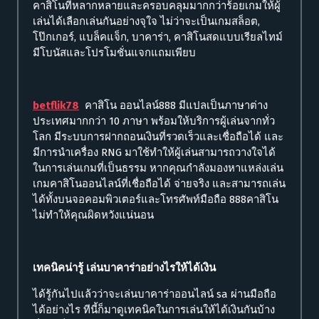
คาสิโนที่หลากหลายและครอบคลุมมากกว่าร้อยเกมให้ผู้
เล่นได้เลือกเล่นกันอย่างจุใจ ไม่ว่าจะเป็นเกมสล็อต,
โป๊กเกอร์, แบล็คแจ็ก, บาคาร่า, คาสิโนสดแบบเรียลไทม์
มีโบนัสและโปรโมชั่นแจกแถมเพียบ
betflik78
คาสิโน ออนไลน์888 มีแปลเป็นภาษาต่าง
ประเทศมากกว่า 10 ภาษา พร้อมให้บริการผู้เล่นจากทั่ว
โลก มีระบบการฝากถอนเงินที่รวดเร็วและเชื่อถือได้ และ
มีการนำเครื่อง RNG มาใช้ทำให้ผู้เล่นสามารถวางใจได้
ในการเล่นเกมที่เป็นธรรม หากคุณกำลังมองหาแหล่งเล่น
เกมคาสิโนออนไลน์ที่เชื่อถือได้ จ่ายจริง และสามารถเล่น
ได้ทั้งบนจอคอมพิวเตอร์และโทรศัพท์มือถือ 888คาสิโน
ไม่ทำให้คุณผิดหวังแน่นอน
เทคนิคน่ารู้ เล่นบาคาร่าอย่างไรให้ได้เงิน
ได้รู้กันไปแล้วว่าจะเล่นบาคาร่าออนไลน์ sa ผ่านมือถือ
ได้อย่างไร ทีนี้ก็มาดูเทคนิคในการเล่นให้ได้เงินกันบ้าง