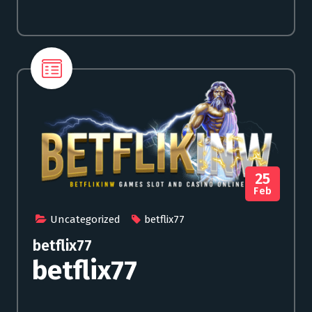
25
Feb
Uncategorized
betflix77
betflix77
betflix77