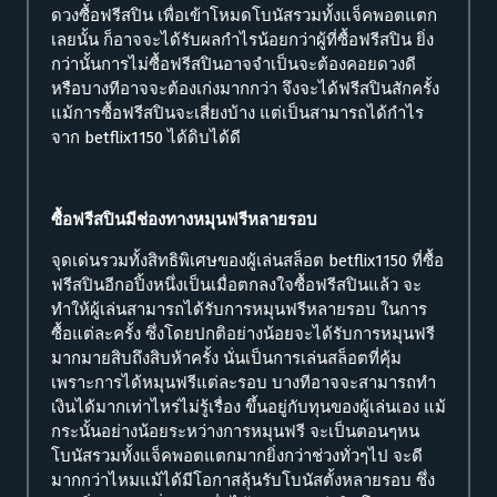
ดวงซื้อฟรีสปิน เพื่อเข้าโหมดโบนัสรวมทั้งแจ็คพอตแตก
เลยนั้น ก็อาจจะได้รับผลกำไรน้อยกว่าผู้ที่ซื้อฟรีสปิน ยิ่ง
กว่านั้นการไม่ซื้อฟรีสปินอาจจำเป็นจะต้องคอยดวงดี
หรือบางทีอาจจะต้องเก่งมากกว่า จึงจะได้ฟรีสปินสักครั้ง
แม้การซื้อฟรีสปินจะเสี่ยงบ้าง แต่เป็นสามารถได้กำไร
จาก betflix1150 ได้ดิบได้ดี
ซื้อฟรีสปินมีช่องทางหมุนฟรีหลายรอบ
จุดเด่นรวมทั้งสิทธิพิเศษของผู้เล่นสล็อต betflix1150 ที่ซื้อ
ฟรีสปินอีกอปิ้งหนึ่งเป็นเมื่อตกลงใจซื้อฟรีสปินแล้ว จะ
ทำให้ผู้เล่นสามารถได้รับการหมุนฟรีหลายรอบ ในการ
ซื้อแต่ละครั้ง ซึ่งโดยปกติอย่างน้อยจะได้รับการหมุนฟรี
มากมายสิบถึงสิบห้าครั้ง นั่นเป็นการเล่นสล็อตที่คุ้ม
เพราะการได้หมุนฟรีแต่ละรอบ บางทีอาจจะสามารถทำ
เงินได้มากเท่าไหร่ไม่รู้เรื่อง ขึ้นอยู่กับทุนของผู้เล่นเอง แม้
กระนั้นอย่างน้อยระหว่างการหมุนฟรี จะเป็นตอนๆหน
โบนัสรวมทั้งแจ็คพอตแตกมากยิ่งกว่าช่วงทั่วๆไป จะดี
มากกว่าไหมแม้ได้มีโอกาสลุ้นรับโบนัสตั้งหลายรอบ ซึ่ง