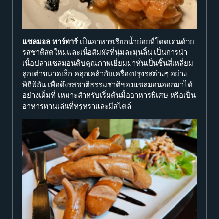
แซลมอล ทาร์ทาร์
เป็นอาหารเรียกน้ำย่อยที่โดดเด่นด้วย
รสชาติสดใหม่และเนื้อสัมผัสที่นุ่มละมุนลิ้น เป็นการนำ
เนื้อปลาแซลมอนดิบคุณภาพเยี่ยมมาหั่นเป็นชิ้นสี่เหลี่ยม
ลูกเต๋าขนาดเล็ก คลุกเคล้ากับเครื่องปรุงรสต่างๆ อย่าง
พิถีพิถัน เพื่อดึงรสชาติธรรมชาติของแซลมอนออกมาได้
อย่างเต็มที่ เหมาะสำหรับเริ่มต้นมื้ออาหารพิเศษ หรือเป็น
อาหารทานเล่นที่หรูหราและมีสไตล์