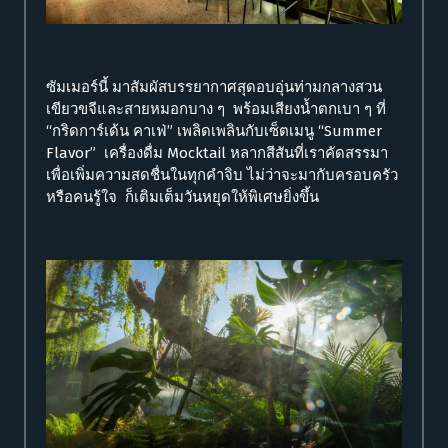
ซัมเมอร์นี้ มาสัมผัสบรรยากาศสุดอบอุ่นท่ามกลางสวน
เขียวขจีและสายหมอกบาง ๆ พร้อมเสียงน้ำตกเบา ๆ ที่
“กริดการ์เด้น คาเฟ่” เพลิดเพลินกับเซ็ตเมนู “Summer
Flavor” เครื่องดื่ม Mocktail หลากสีสันที่เราคัดสรรมา
เพื่อเพิ่มความสดชื่นในทุกคำจิบ ไม่ว่าจะมากับครอบครัว
หรือคนรู้ใจ ก็เติมเต็มวันหยุดให้พิเศษยิ่งขึ้น