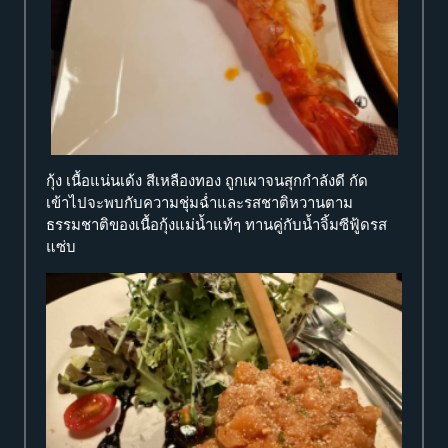
กุ้ง เนื้อแน่นเด้ง สีเหลืองทอง ถูกเผาจนสุกกำลังดี กัด
เข้าไปจะพบกับความชุ่มฉ่ำและรสชาติหวานตาม
ธรรมชาติของเนื้อกุ้งแม่น้ำแท้ๆ ทานคู่กับน้ำจิ้มซีฟู้ดรส
แซ่บ