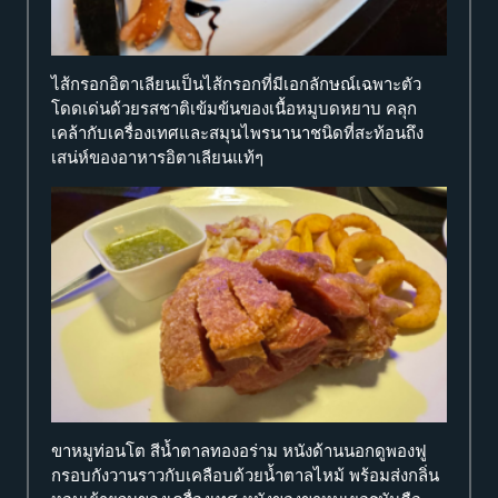
ไส้กรอกอิตาเลียนเป็นไส้กรอกที่มีเอกลักษณ์เฉพาะตัว
โดดเด่นด้วยรสชาติเข้มข้นของเนื้อหมูบดหยาบ คลุก
เคล้ากับเครื่องเทศและสมุนไพรนานาชนิดที่สะท้อนถึง
เสน่ห์ของอาหารอิตาเลียนแท้ๆ
ขาหมูท่อนโต สีน้ำตาลทองอร่าม หนังด้านนอกดูพองฟู
กรอบกังวานราวกับเคลือบด้วยน้ำตาลไหม้ พร้อมส่งกลิ่น