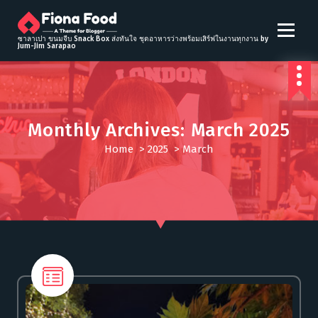
S
k
i
ซาลาเปา ขนมจีบ Snack Box ส่งทันใจ ชุดอาหารว่างพร้อมเสิร์ฟในงานทุกงาน by
Jum-Jim Sarapao
p
t
o
c
o
Monthly Archives: March 2025
n
t
Home
>
2025
>
March
e
n
t