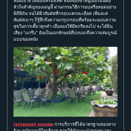
หอมเย้ายวนของเครื่องเทศ หนังของขาหมูเยอรมันคือ
หัวใจสำคัญของเมนูนี้ ผ่านกรรมวิธีการอบหรือทอดอย่าง
พิถีพิถัน จนได้ผิวสัมผัสที่กรอบแตกละเอียด เพียงแค่
สัมผัสเบาๆ ก็รู้สึกถึงความกรุบกรอบที่พร้อมจะมอบความ
สุขในการเคี้ยวทุกคำ เมื่อลองใช้มีดกรีดลงไป จะได้ยิน
เสียง “แกร๊บ” อันเป็นเอกลักษณ์ที่บ่งบอกถึงความสมบูรณ์
แบบของหนัง
restaurant nearme
การบริการที่ได้มาตรฐานของทาง
ร้าน พนักงานมีใจบริการ คอยให้คำแนะนำตลอดเวลา