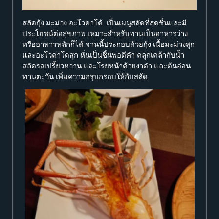
สลัดกุ้ง มะม่วง อะโวคาโด้ เป็นเมนูสลัดที่สดชื่นและมี
ประโยชน์ต่อสุขภาพ เหมาะสำหรับทานเป็นอาหารว่าง
หรืออาหารหลักก็ได้ จานนี้ประกอบด้วยกุ้ง เนื้อมะม่วงสุก
และอะโวคาโดสุก หั่นเป็นชิ้นพอดีคำ คลุกเคล้ากับน้ำ
สลัดรสเปรี้ยวหวาน และโรยหน้าด้วยงาดำ และต้นอ่อน
ทานตะวัน เพิ่มความกรุบกรอบให้กับสลัด