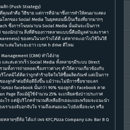
ลัก (Push Strategy)
งที่คุณทำคือ วิธีขาย แต่การที่นำมาซึ่งการทำให้คนมาแสดง
โลกของ Social Media ในยุคตอนนี้เป็นเรื่องที่ยากมากๆ
 Reach ซึ่งการโฆษณาบน Social Media นั้นมันจะเป็นการ
ของนักอ่าน สิ่งที่ดีของการตลาดแบบนี้คือมีมูลค่าและราคา
wareness) ของคนในวงกว้างได้ดี แต่หากจะเอาไปใช้ในวิธี
เหมาะสมในระยะยาว เบรค h drive ดีไหม
ip Management (CRM) ทำได้ง่าย
ก และสะดวกเร็ว Social Media ทั้งหลายๆมีระบบ Direct
วมทั้งการถ่ายทอดเรื่องราวต่างๆ ทำให้ความเกี่ยวข้องกับ
บริโภคมิได้คิดว่าถูกทำร้ายจิตใจให้ซื้อผลิตภัณฑ์ แต่เป็นการ
งลูกค้าต่อยี่ห้อดียิ่งขึ้น แม้ว่าจะไม่มีการซื้อขายแลก
นส่วนของ facebook นั้นกว่า 90% ของลูกค้า Facebook คาด
ี Fan Page ถึงแม้ผู้ใช้จำนวน 25% จะเกลียดชังป่าวประกาศ
ณฑ์อะไร แต่ผู้บริโภคจำนวนที่เหลืออีกเยอะแยะพร้อมจะแนะนำ
วของเราเองจับอกจับใจ รวมถึงเสนอแนะไปยังเพื่อจะนๆ หรือ
หลายๆยี่ห้อ ได้แก่ เพจ KFC,Pizza Company และ Bar B Q