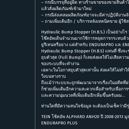
– กรณีบรรจุที่อยู่ผิด ทางร้านขายของขายสินค้าไม่
แล้วสั่งผลิตภัณฑ์เข้ามาใหม่
– กรณีส่งเคลมผลิตภัณฑ์อาจจะมีค่าปฏิบัติงาน
– ถามเพิ่มเติมอีก / บริการหลังเทคนิคขาย ผู้ใช
Hydraulic Bump Stopper (H.B.S.) เป็นอย่างไร 
โช๊คอัพเดินจำนวนมากใช้การหยุดการกระทบด้ว
ยูรีเทนหรือยาง แต่สำหรับ ENDURAPRO แล: E
Hydraulic Bump Stopper (H.B.S) แทนที่ ซึ
ยุบตัวสุด (Full Bump) ก็เลยส่งผลให้ไม่เสีย
ของระบบที่จะทำงาน
เฉพาะในโอกาสยุบตัวสุดเท่านั้น ส่งผลให้ไม่ท
วิ่งบนทางราบ
ถึงแม้ว่าระบบจะถูกพัฒนามาจากเรื่องในอดีตที่ผ
ก็ช่วยเพิ่มเติมอีกความสะดวกเพื่อสำหรับเพื่อการข
และความนุ่มนวลที่เพิ่มเติมอีกเพิ่มขึ้นครับผม…
ท่านใดที่มีความสนใจข้อมูล จะต้องเป็นเช็คว่ามีร
TEIN โช้คอัพ ALPHARD ANH20 ปี 2008-2013 มู
ENDURAPRO PLUS