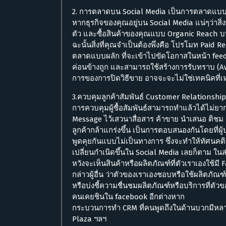
2. การตลาดบน Social Media เป็นการตลาดแบบผ
หากธุรกิจของคุณอยู่บน Social Media แน่ๆว่าสิ่
ตัว และซื้อสินค้าของคุณแบบ Organic Reach บน
ฉะนั้นสิ่งที่คุณจำเป็นต้องพึ่งคือ โปรโมท Paid
ตลาดแบบผลัก ที่จะเข้าไปขัดโอกาสในหน้า feed 
ค่อนข้างถูก และสามารถใช้สร้างการรับทราบ (A
การของการปิดวิธีขาย อาจจะจะไม่ใช่เทคนิคที่
3.ควบคุมลูกค้าสัมพันธ์ Customer Relationsh
การควบคุมผู้ซื้อสัมพันธ์สามารถทำแล้วได้ไม่ยา
Message ไว้เสวนาสื่อสาร ค้าขาย นำเสนอ ติชม ร
ลูกค้ากล้าแกร่งขึ้น เป็นการตอบสนองกันโดยที่ผู้
พูดคุยกันแบบไม่เป็นทางการ ซึ่งจะทำให้ทัศนคติขอ
เปลี่ยนกำเนิดขึ้นใน Social Media เลยก็ตาม ใ
หวังจะเห็นสินค้าหรือผลิตภัณฑ์ที่ตัวเราเองใช้ม
กล่าวผู้อื่น ว่าตัวของเราเองชอบหรือใช้ผลิตภั
หรือบ่งชี้ความชื่นชมผลิตภัณฑ์หรือบริการที่ตั
คนเคยชินใน facebook อีกต่างหาก
กระบวนการทำ CRM ที่คนพูดถึงในด้านบวกมีหลาย
Plaza ฯลฯ