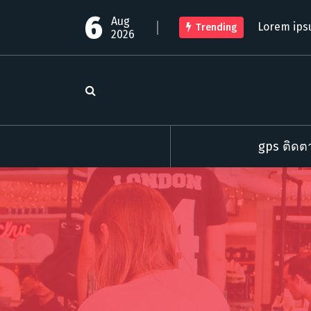
S
6
Aug
k
Lorem ips
Trending
2026
i
p
t
o
c
o
n
t
gps ติดตา
e
n
t