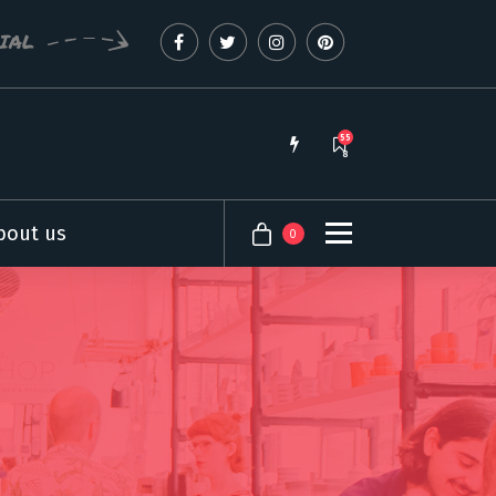
CIAL
55
8
bout us
0