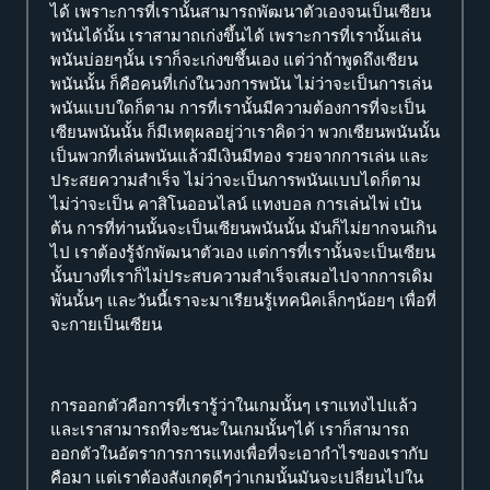
ได้ เพราะการที่เรานั้นสามารถพัฒนาตัวเองจนเป็นเซียน
พนันได้นั้น เราสามาถเก่งขึ้นได้ เพราะการที่เรานั้นเล่น
พนันบ่อยๆนั้น เราก็จะเก่งขชึ้นเอง แต่ว่าถ้าพูดถึงเซียน
พนันนั้น ก็คือคนที่เก่งในวงการพนัน ไม่ว่าจะเป็นการเล่น
พนันแบบใดก็ตาม การที่เรานั้นมีความต้องการที่จะเป็น
เซียนพนันนั้น ก็มีเหตุผลอยู่ว่าเราคิดว่า พวกเซียนพนันนั้น
เป็นพวกที่เล่นพนันแล้วมีเงินมีทอง รวยจากการเล่น และ
ประสยความสำเร็จ ไม่ว่าจะเป็นการพนันแบบไดก็ตาม
ไม่ว่าจะเป็น คาสิโนออนไลน์ แทงบอล การเล่นไพ่ เป๋น
ต้น การที่ท่านนั้นจะเป็นเซียนพนันนั้น มันก็ไม่ยากจนเกิน
ไป เราต้องรู้จักพัฒนาตัวเอง แต่การที่เรานั้นจะเป็นเซียน
นั้นบางที่เราก็ไม่ประสบความสำเร็จเสมอไปจากการเดิม
พันนั้นๆ และวันนี้เราจะมาเรียนรู้เทคนิคเล็กๆน้อยๆ เพื่อที่
จะกายเป็นเซียน
การออกตัวคือการที่เรารู้ว่าในเกมนั้นๆ เราแทงไปแล้ว
และเราสามารถที่จะชนะในเกมนั้นๆได้ เราก็สามารถ
ออกตัวในอัตราการการแทงเพื่อที่จะเอากำไรของเรากับ
คือมา แต่เราต้องสังเกตุดีๆว่าเกมนั้นมันจะเปลี่ยนไปใน