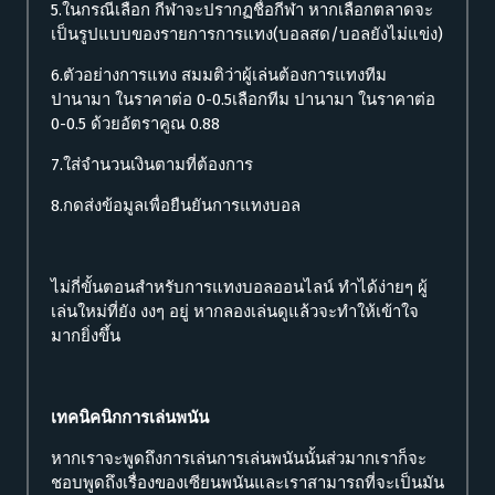
5.ในกรณีเลือก กีฬาจะปรากฏชื่อกีฬา หากเลือกตลาดจะ
เป็นรูปแบบของรายการการแทง(บอลสด/บอลยังไม่แข่ง)
6.ตัวอย่างการแทง สมมติว่าผู้เล่นต้องการแทงทีม
ปานามา ในราคาต่อ 0-0.5เลือกทีม ปานามา ในราคาต่อ
0-0.5 ด้วยอัตราคูณ 0.88
7.ใส่จำนวนเงินตามที่ต้องการ
8.กดส่งข้อมูลเพื่อยืนยันการแทงบอล
ไม่กี่ขั้นตอนสำหรับการแทงบอลออนไลน์ ทำได้ง่ายๆ ผู้
เล่นใหม่ที่ยัง งงๆ อยู่ หากลองเล่นดูแล้วจะทำให้เข้าใจ
มากยิ่งขึ้น
เทคนิคนิกการเล่นพนัน
หากเราจะพูดถึงการเล่นการเล่นพนันนั้นส่วมากเราก็จะ
ชอบพูดถึงเรื่องของเซียนพนันและเราสามารถที่จะเป็นมัน