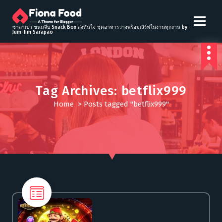
S
k
i
ซาลาเปา ขนมจีบ Snack Box ส่งทันใจ ชุดอาหารว่างพร้อมเสิร์ฟในงานทุกงาน by
Jum-Jim Sarapao
p
t
o
c
o
Tag Archives: betflix999
n
t
Home
>
Posts tagged "betflix999"
e
n
t