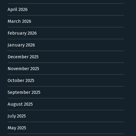
April 2026
March 2026
February 2026
January 2026
December 2025
November 2025
October 2025
September 2025
August 2025
July 2025
May 2025