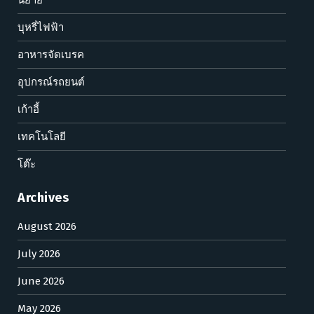
นิยาย
บุหรี่ไฟฟ้า
อาหารจัดเบรค
อุปกรณ์รถยนต์
เก้าอี้
เทคโนโลยี
โต๊ะ
Archives
August 2026
July 2026
June 2026
May 2026