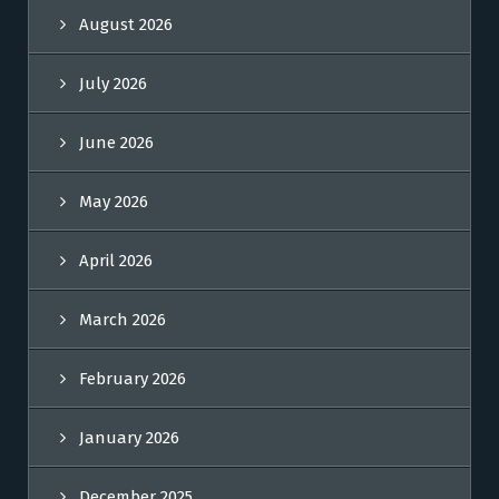
August 2026
July 2026
June 2026
May 2026
April 2026
March 2026
February 2026
January 2026
December 2025