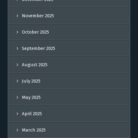
November 2025
October 2025
September 2025
August 2025
July 2025
May 2025
April 2025
March 2025