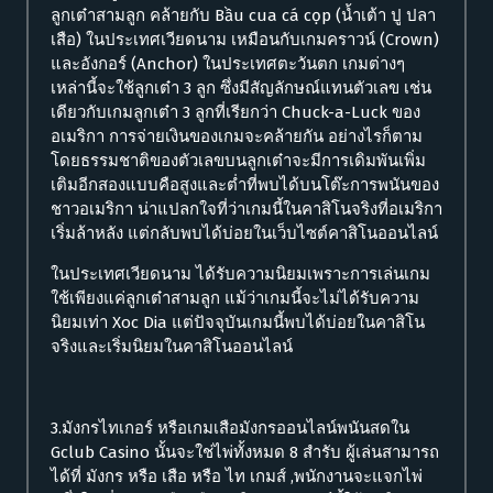
ลูกเต๋าสามลูก คล้ายกับ Bầu cua cá cọp (น้ำเต้า ปู ปลา
เสือ) ในประเทศเวียดนาม เหมือนกับเกมคราวน์ (Crown)
และอังกอร์ (Anchor) ในประเทศตะวันตก เกมต่างๆ
เหล่านี้จะใช้ลูกเต๋า 3 ลูก ซึ่งมีสัญลักษณ์แทนตัวเลข เช่น
เดียวกับเกมลูกเต๋า 3 ลูกที่เรียกว่า Chuck-a-Luck ของ
อเมริกา การจ่ายเงินของเกมจะคล้ายกัน อย่างไรก็ตาม
โดยธรรมชาติของตัวเลขบนลูกเต๋าจะมีการเดิมพันเพิ่ม
เติมอีกสองแบบคือสูงและต่ำที่พบได้บนโต๊ะการพนันของ
ชาวอเมริกา น่าแปลกใจที่ว่าเกมนี้ในคาสิโนจริงที่อเมริกา
เริ่มล้าหลัง แต่กลับพบได้บ่อยในเว็บไซต์คาสิโนออนไลน์
ในประเทศเวียดนาม ได้รับความนิยมเพราะการเล่นเกม
ใช้เพียงแค่ลูกเต๋าสามลูก แม้ว่าเกมนี้จะไม่ได้รับความ
นิยมเท่า Xoc Dia แต่ปัจจุบันเกมนี้พบได้บ่อยในคาสิโน
จริงและเริ่มนิยมในคาสิโนออนไลน์
3.มังกรไทเกอร์ หรือเกมเสือมังกรออนไลน์พนันสดใน
Gclub Casino นั้นจะใช่ไพ่ทั้งหมด 8 สำรับ ผู้เล่นสามารถ
ได้ที่ มังกร หรือ เสือ หรือ ไท เกมส์ ,พนักงานจะแจกไพ่