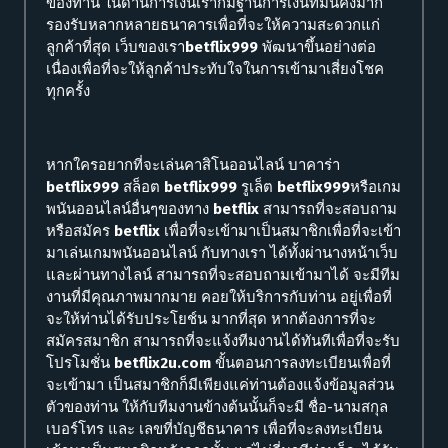
ของท่าน ในด้านการเงินเราก็มีฐานการเงินที่มั่นคงมาก
รองรับหลากหลายธนาคารเพื่อที่จะให้ความสะดวกแก่
ลูกค้าที่สุด เว็บของเรา
betflix999
พัฒนาขึ้นอย่างต่อ
เนื่องเพื่อที่จะให้ลูกค้าประทับใจในการเข้ามาเสี่ยงโชค
ทุกครั้ง
หากใครอยากที่จะเล่นคาสิโนออนไลน์ บาคาร่า
betflix999
สล็อต
betflix999
รูเล็ต
betflix999
หรือเกม
พนันออนไลน์อื่นๆของทาง
betflix
สามารถที่จะสอบถาม
หรือสมัคร
betflix
เพื่อที่จะเข้ามาเป็นสมาชิกเพื่อที่จะเข้า
มาเล่นเกมพนันออนไลน์ กับทางเรา ได้ทั้งผ่านางหน้าเว็บ
และผ่านทางไลน์ สามารถที่จะสอบถามเข้ามาได้ จะมีทีม
งานที่มีคุณภาพมากมาย คอยให้บริการกับท่าน อยู่เพื่อที่
จะให้ท่านได้รับประโยช์น มากที่สุด หากต้องการที่จะ
สมัครสมาชิก สามารถที่จะแจ้งทีมงานได้ทันทีเพื่อที่จะรับ
โปรโมชั่น
betflix2u.com
ขั้นตอนการลงทะเบียนเพื่อที่
จะเข้ามา เป็นสมาชิกก็มีเพียงแค่ท่านต้องแจ้งข้อมูลส่วน
ตัวของท่าน ให้กับทีมงานข้างต้นนั้นก็จะมี ชื่อ-นามสกุล
เบอร์โทร และ เลขที่บัญชีธนาคาร เพื่อที่จะลงทะเบียน