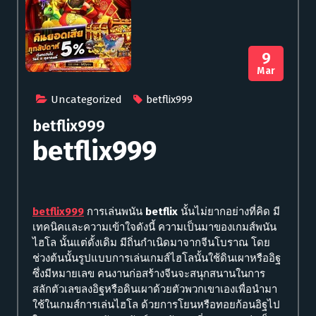
9
Mar
Uncategorized
betflix999
betflix999
betflix999
betflix999
การเล่นพนัน
betflix
นั้นไม่ยากอย่างที่คิด มี
เทคนิคและความเข้าใจดังนี้ ความเป็นมาของเกมส์พนัน
ไฮโล นั้นแต่ดั้งเดิม มีถิ่นกำเนิดมาจากจีนโบราณ โดย
ช่วงต้นนั้นรูปแบบการเล่นเกมส์ไฮโลนั้นใช้ดินเผาหรืออิฐ
ซึ่งมีหมายเลข คนงานก่อสร้างจีนจะสนุกสนานในการ
สลักตัวเลขลงอิฐหรือดินเผาด้วยตัวพวกเขาเองเพื่อนำมา
ใช้ในเกมส์การเล่นไฮโล ด้วยการโยนหรือทอยก้อนอิฐไป