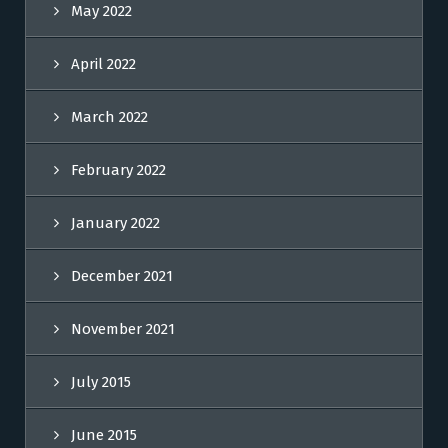
May 2022
April 2022
March 2022
February 2022
January 2022
December 2021
November 2021
July 2015
June 2015