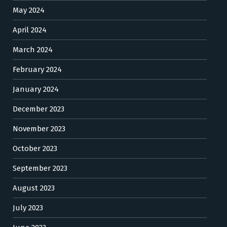
May 2024
April 2024
March 2024
February 2024
January 2024
December 2023
November 2023
October 2023
September 2023
August 2023
July 2023