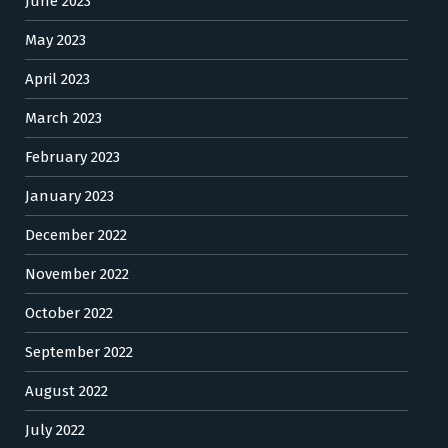
June 2023
May 2023
April 2023
March 2023
February 2023
January 2023
December 2022
November 2022
October 2022
September 2022
August 2022
July 2022