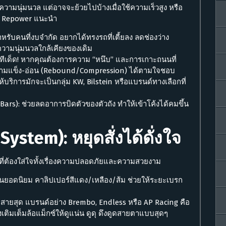
วามนุ่มนวล แต่อาจจะย้วยไปบ้างเมื่อใช้ความเร็วสูง หรือ
ที่ Repower แนะนำ
รับคนที่งบจำกัด อยากได้ทรงรถที่เตี้ยลง ลดช่องว่าง
งความนุ่มนวลใกล้เคียงของเดิม
คือทีเด็ด! หากคุณต้องการความ “หนึบ” และการเกาะถนนที่
ความแข็ง-อ่อน (Rebound/Compression) ได้ตามใจชอบ
ริการมักจะเป็นกลุ่ม KW, Bilstein หรือแบรนด์ทางเลือกที่
ars): ช่วยลดอาการบิดตัวของตัวถัง ทำให้เข้าโค้งได้คมขึ้น
ystem): หยุดสั่งได้ดั่งใจ
ิ่งที่ต้องใส่ใจทั้งเรื่องความปลอดภัยและความสวยงาม
่นยอดนิยม คาลิปเปอร์สีแดง/เหลือง/ส้ม ช่วยให้ระยะเบรก
บสายสุด แบรนด์อย่าง Brembo, Endless หรือ AP Racing คือ
ิมเต็มล้อแม็กซ์ให้ดูแน่น ดูดุ ดึงดูดสายตาแบบสุดๆ