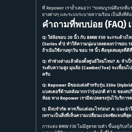
ที่ Repower เราย้ำเสมอว่า “รถสมบูรณ์คือรถที่แรงท
ยางต่างๆ และระบบระบายความร้อน เป็นสิ่งที่ต้องท
คำถามที่พบบ่อย (FAQ) 
Q: ใส่ล้อขอบ 20 นิ้ว กับ BMW F30 จะกระด้างไห
(Series ต่ำ) ทำให้ความนุ่มนวลลดลงกว่าขอบ 1
ถ้าเน้นใช้งานทุกวัน ขอบ 19 นิ้ว คือจุดสมดุลที่ดีที
Q: ทำช่วงล่างแล้วต้องตั้งศูนย์ใหม่ไหม? A: จำเป
ระดับความสูง มุมล้อ (Camber/Toe) จะเพี้ยนไป 
ครับ
Q: Repower มีของแต่งสำหรับรุ่น 330e (Hybrid)
แบตเตอรี่ด้านหลังมากกว่ารุ่นปกติ ค่า K ของสปริ
ห้อย ทาง Repower เรามีสเปคตรงรุ่นไว้บริการค
Q: มีงบจำกัด ควรเริ่มแต่งอะไรก่อน? A: แนะนำใ
เพราะเป็นสิ่งที่เห็นความเปลี่ยนแปลงชัดเจนที่ส
การแต่ง BMW F30 ไม่มีสูตรตายตัว ขึ้นอยู่กับ