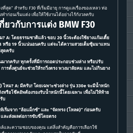
ี่สุด” สำหรับ F30 ที่เริ่มมีอายุ การดูแลเรื่องของเหลว ท่อ
ำก่อนเริ่มแต่ง เพื่อให้ใช้งานได้อย่างไร้กังวลครับ
เกี่ยวกับการแต่ง BMW F30
ม? A: โดยธรรมชาติแล้ว ขอบ 20 นิ้วจะต้องใช้ยางแก้มเตี้ย
8 หรือ 19 นิ้วแน่นอนครับ แต่จะได้ความสวยเต็มซุ้มมาแทน
่สุดครับ
็นมากครับ! ทุกครั้งที่มีการถอดประกอบช่วงล่าง หรือปรับ
การตั้งศูนย์จะช่วยให้รถวิ่งตรง พวงมาลัยคม และไม่กินยาง
 ไหม? A: มีครับ! โดยเฉพาะช่วงล่าง รุ่น 330e จะมีน้ำหนัก
งหรือโช๊คอัพต้องรองรับน้ำหนักนี้โดยเฉพาะ เพื่อไม่ให้ท้าย
รับ
ห้เริ่มจาก “ล้อแม็กซ์” และ “จัดทรง (โหลด)” ก่อนครับ
ุด และส่งผลต่อการขับขี่โดยตรง
สไตล์และความชอบของคุณ แต่สิ่งสำคัญคือการเลือกใช้