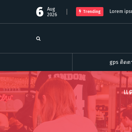
S
6
Aug
k
Lorem ips
Trending
2026
i
p
t
o
c
o
n
t
gps ติดตา
e
n
t
แต