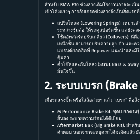
สำหรับ BMW F30 ช่วงล่างเดิมโรงงานอาจจะเน้นค
เข้าโค้งแรงๆ การอัปเกรดช่วงล่างจึงเป็นสิ่งแรก
สปริงโหลด (Lowering Springs): เหมาะสำห
ระหว่างซุ้มล้อ ให้รถดูสปอร์ตขึ้น แต่ยังค
โช๊คอัพสตรัทปรับเกลียว (Coilovers): นี่
เหนือชั้น สามารถปรับความสูง-ต่ำ และ
แบรนด์ยอดฮิตที่ Repower แนะนำและมีให้บ
คุ้มค่า
ค้ำโช๊คและกันโคลง (Strut Bars & Sway B
มั่นใจขึ้น
2. ระบบเบรก (Brake S
เมื่อรถแรงขึ้น หรือใส่ล้อสวยๆ แล้ว “เบรก” คือส
M Performance Brake Kit: ชุดเบรกตรงรุ
สั้นลง ระบายความร้อนได้ดีเยี่ยม
Aftermarket BBK (Big Brake Kit): สำหรั
คำตอบ นอกจากจะหยุดรถได้ชะงัดแล้ว ยังเต