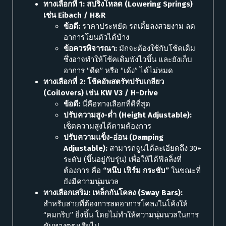
ทางเลือกที่ 1: สปริงโหลด (Lowering Springs)
เช่น Eibach / H&R
ข้อดี:
ราคาประหยัด รถเตี้ยลงสวยงาม ลด
อาการโยนตัวได้บ้าง
ข้อควรพิจารณา:
มักจะต้องใช้กับโช้คเดิม
ซึ่งอาจทำให้โช้คเดิมพังไวขึ้น และยังเก็บ
อาการ “ดีด” หรือ “เด้ง” ได้ไม่หมด
ทางเลือกที่ 2: โช้คอัพสตรัทปรับเกลียว
(Coilovers) เช่น KW V3 / H-Drive
ข้อดี:
นี่คือทางเลือกที่ดีที่สุด
ปรับความสูง-ต่ำ (Height Adjustable):
เซ็ตความสูงได้ตามต้องการ
ปรับความแข็ง-อ่อน (Damping
Adjustable):
สามารถจูนได้ละเอียดถึง 30+
ระดับ (ขึ้นอยู่กับรุ่น) เพื่อให้ได้ฟีลลิ่งที่
ต้องการ คือ
“หนึบ เฟิร์ม กระชับ”
ในขณะที่
ยังมีความนุ่มนวล
ทางเลือกเสริม: เหล็กกันโคลง (Sway Bars):
สำหรับสายที่ต้องการลดอาการโคลงในโค้งให้
“คมกริบ” ยิ่งขึ้น โดยไม่ทำให้ความนุ่มนวลในการ