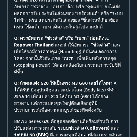
Q: แต่ง G20 แล้วประกันศูนย์จะขาดไหม?
A: การ
อัพเกรด “ช่วงล่าง” “เบรก” “ล้อ” หรือ “ชุดแต่ง” จะไม่ส่ง
ผลต่อการรับประกันในส่วนของ “เครื่องยนต์” หรือ “ระบบ
ไฟฟ้า” ครับ แต่ประกันในส่วนของ “ชิ้นส่วนที่เกี่ยวข้อง”
(เช่น โช้คเดิม, เบรกเดิม) จะสิ้นสุดไปตามปกติ
Q: ควรอัพเกรด “ช่วงล่าง” หรือ “เบรก” ก่อนดี?
A:
Repower Thailand
แนะนำให้อัพเกรด
“ช่วงล่าง”
ก่อน
เพื่อให้รถมีการควบคุม (Handling) ที่มั่นคง ลดอาการ
โคลง จากนั้นจึงอัพเกรด
“เบรก”
เพื่อเพิ่มพลังการหยุด
(Stopping Power) ให้สอดคล้องกับสมรรถนะการขับขี่ที่
ดีขึ้น
Q: ถ้าผมแต่ง G20 ให้เป็นทรง M3 G80 เลยได้ไหม?
A:
ได้ครับ!
ปัจจุบันมีชุดแต่งแปลงโฉม (Body Kits) ที่ทำ
สเกล 1:1 เพื่อแปลง G20 ให้เป็น M3 (G80) ได้อย่าง
สวยงาม แต่การแปลงชุดใหญ่ต้องเลือกอู่ที่มี
ประสบการณ์เพื่อความสมบูรณ์ของฟิตติ้งครับ
BMW 3 Series G20 คือสุดยอดซีดานที่พร้อมสำหรับการ
ปรับแต่ง การลงทุนกับ
ระบบช่วงล่าง (Coilovers)
และ
ระบบเบรก (BBK)
คือการลงทุนที่คุ้มค่าที่สุด เพราะมันจะ