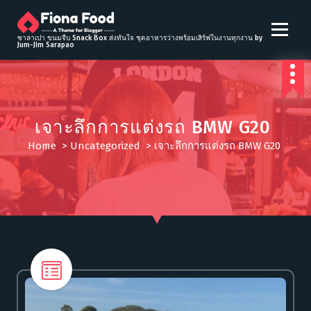
S
k
i
ซาลาเปา ขนมจีบ Snack Box ส่งทันใจ ชุดอาหารว่างพร้อมเสิร์ฟในงานทุกงาน by
Jum-Jim Sarapao
p
t
o
c
o
เจาะลึกการแต่งรถ BMW G20
n
t
Home
>
Uncategorized
>
เจาะลึกการแต่งรถ BMW G20
e
n
t