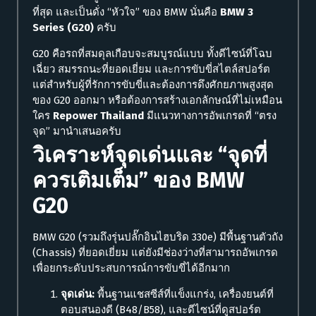
ที่สุด และเป็นดั่ง “หัวใจ” ของ BMW นั่นคือ
BMW 3
Series (G20)
ครับ
G20 คือรถที่สมดุลเกือบจะสมบูรณ์แบบ ทั้งดีไซน์ที่โฉบ
เฉี่ยว สมรรถนะที่ยอดเยี่ยม และการขับขี่สไตล์สปอร์ต
แต่สำหรับผู้ที่รักการขับขี่และต้องการดึงศักยภาพสูงสุด
ของ G20 ออกมา หรือต้องการสร้างเอกลักษณ์ที่ไม่เหมือน
ใคร
Repower Thailand
มีแนวทางการอัพเกรดที่ “ตรง
จุด” มานำเสนอครับ
วิเคราะห์จุดเด่นและ “จุดที่
ควรเติมเต็ม” ของ
BMW
G20
BMW G20 (รวมถึงรุ่นปลั๊กอินไฮบริด 330e) มีพื้นฐานตัวถัง
(Chassis) ที่ยอดเยี่ยม แต่ยังมีช่องว่างที่สามารถอัพเกรด
เพื่อยกระดับประสบการณ์การขับขี่ได้อีกมาก
จุดเด่น:
พื้นฐานแชสซีส์ที่แข็งแกร่ง, เครื่องยนต์ที่
ตอบสนองดี (B48/B58), และดีไซน์ที่ดูสปอร์ต