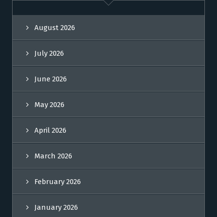
August 2026
July 2026
June 2026
May 2026
April 2026
March 2026
February 2026
January 2026