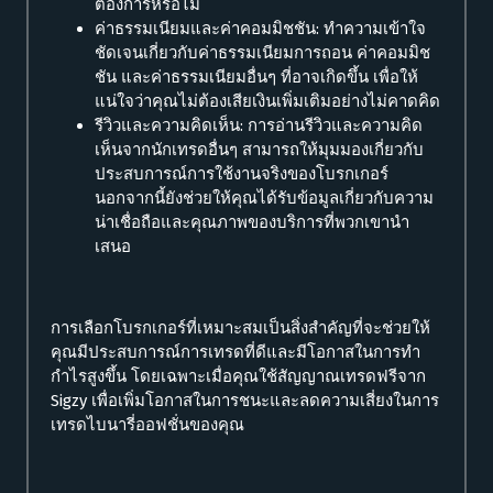
ต้องการหรือไม่
ค่าธรรมเนียมและค่าคอมมิชชัน: ทำความเข้าใจ
ชัดเจนเกี่ยวกับค่าธรรมเนียมการถอน ค่าคอมมิช
ชัน และค่าธรรมเนียมอื่นๆ ที่อาจเกิดขึ้น เพื่อให้
แน่ใจว่าคุณไม่ต้องเสียเงินเพิ่มเติมอย่างไม่คาดคิด
รีวิวและความคิดเห็น: การอ่านรีวิวและความคิด
เห็นจากนักเทรดอื่นๆ สามารถให้มุมมองเกี่ยวกับ
ประสบการณ์การใช้งานจริงของโบรกเกอร์
นอกจากนี้ยังช่วยให้คุณได้รับข้อมูลเกี่ยวกับความ
น่าเชื่อถือและคุณภาพของบริการที่พวกเขานำ
เสนอ
การเลือกโบรกเกอร์ที่เหมาะสมเป็นสิ่งสำคัญที่จะช่วยให้
คุณมีประสบการณ์การเทรดที่ดีและมีโอกาสในการทำ
กำไรสูงขึ้น โดยเฉพาะเมื่อคุณใช้สัญญาณเทรดฟรีจาก
Sigzy เพื่อเพิ่มโอกาสในการชนะและลดความเสี่ยงในการ
เทรดไบนารี่ออฟชั่นของคุณ