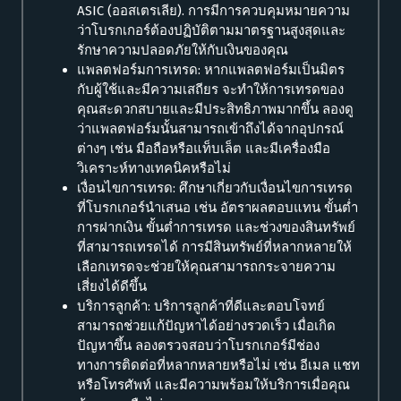
ASIC (ออสเตรเลีย). การมีการควบคุมหมายความ
ว่าโบรกเกอร์ต้องปฏิบัติตามมาตรฐานสูงสุดและ
รักษาความปลอดภัยให้กับเงินของคุณ
แพลตฟอร์มการเทรด: หากแพลตฟอร์มเป็นมิตร
กับผู้ใช้และมีความเสถียร จะทำให้การเทรดของ
คุณสะดวกสบายและมีประสิทธิภาพมากขึ้น ลองดู
ว่าแพลตฟอร์มนั้นสามารถเข้าถึงได้จากอุปกรณ์
ต่างๆ เช่น มือถือหรือแท็บเล็ต และมีเครื่องมือ
วิเคราะห์ทางเทคนิคหรือไม่
เงื่อนไขการเทรด: ศึกษาเกี่ยวกับเงื่อนไขการเทรด
ที่โบรกเกอร์นำเสนอ เช่น อัตราผลตอบแทน ขั้นต่ำ
การฝากเงิน ขั้นต่ำการเทรด และช่วงของสินทรัพย์
ที่สามารถเทรดได้ การมีสินทรัพย์ที่หลากหลายให้
เลือกเทรดจะช่วยให้คุณสามารถกระจายความ
เสี่ยงได้ดีขึ้น
บริการลูกค้า: บริการลูกค้าที่ดีและตอบโจทย์
สามารถช่วยแก้ปัญหาได้อย่างรวดเร็ว เมื่อเกิด
ปัญหาขึ้น ลองตรวจสอบว่าโบรกเกอร์มีช่อง
ทางการติดต่อที่หลากหลายหรือไม่ เช่น อีเมล แชท
หรือโทรศัพท์ และมีความพร้อมให้บริการเมื่อคุณ