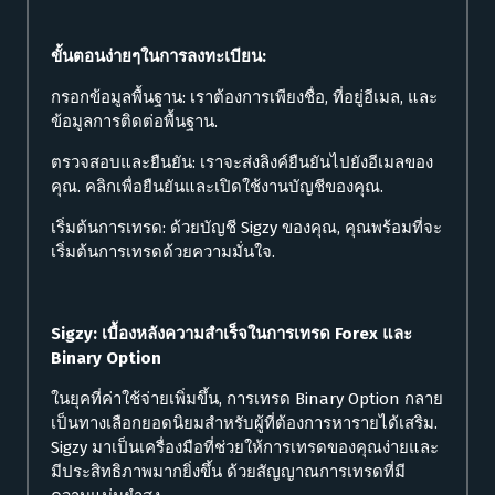
ขั้นตอนง่ายๆในการลงทะเบียน:
กรอกข้อมูลพื้นฐาน: เราต้องการเพียงชื่อ, ที่อยู่อีเมล, และ
ข้อมูลการติดต่อพื้นฐาน.
ตรวจสอบและยืนยัน: เราจะส่งลิงค์ยืนยันไปยังอีเมลของ
คุณ. คลิกเพื่อยืนยันและเปิดใช้งานบัญชีของคุณ.
เริ่มต้นการเทรด: ด้วยบัญชี Sigzy ของคุณ, คุณพร้อมที่จะ
เริ่มต้นการเทรดด้วยความมั่นใจ.
Sigzy: เบื้องหลังความสำเร็จในการเทรด Forex และ
Binary Option
ในยุคที่ค่าใช้จ่ายเพิ่มขึ้น, การเทรด Binary Option กลาย
เป็นทางเลือกยอดนิยมสำหรับผู้ที่ต้องการหารายได้เสริม.
Sigzy มาเป็นเครื่องมือที่ช่วยให้การเทรดของคุณง่ายและ
มีประสิทธิภาพมากยิ่งขึ้น ด้วยสัญญาณการเทรดที่มี