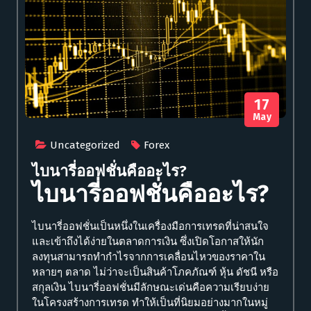
17
May
Uncategorized
Forex
ไบนารี่ออฟชั่นคืออะไร?
ไบนารี่ออฟชั่นคืออะไร?
ไบนารี่ออฟชั่นเป็นหนึ่งในเครื่องมือการเทรดที่น่าสนใจ
และเข้าถึงได้ง่ายในตลาดการเงิน ซึ่งเปิดโอกาสให้นัก
ลงทุนสามารถทำกำไรจากการเคลื่อนไหวของราคาใน
หลายๆ ตลาด ไม่ว่าจะเป็นสินค้าโภคภัณฑ์ หุ้น ดัชนี หรือ
สกุลเงิน ไบนารี่ออฟชั่นมีลักษณะเด่นคือความเรียบง่าย
ในโครงสร้างการเทรด ทำให้เป็นที่นิยมอย่างมากในหมู่