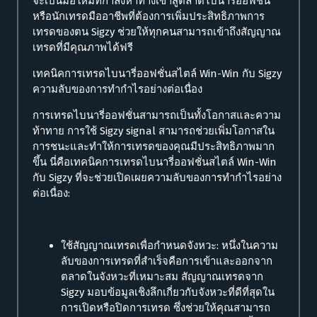
จะเป็นมือใหม่ที่กำลังหาทางเข้าสู่ตลาดไบนารี่ออฟชั่น
หรือนักเทรดมืออาชีพที่ต้องการเพิ่มประสิทธิภาพการ
เทรดของตน Sigzy ช่วยให้ทุกคนสามารถเข้าถึงสัญญาณ
เทรดที่มีคุณภาพได้ฟรี
เทคนิคการเทรดไบนารี่ออฟชั่นสไตล์ Win-Win กับ Sigzy
ความลับของการทำกำไรอย่างต่อเนื่อง
การเทรดไบนารี่ออฟชั่นสามารถเป็นทั้งโอกาสและความ
ท้าทาย การใช้ Sigzy signal สามารถช่วยเพิ่มโอกาสใน
การชนะและทำให้การเทรดของคุณมีประสิทธิภาพมาก
ขึ้น นี่คือเทคนิคการเทรดไบนารี่ออฟชั่นสไตล์ Win-Win
กับ Sigzy ที่จะช่วยเปิดเผยความลับของการทำกำไรอย่าง
ต่อเนื่อง:
ใช้สัญญาณเทรดเพื่อกำหนดจังหวะ: หนึ่งในความ
ลับของการเทรดที่สำเร็จคือการเข้าและออกจาก
ตลาดในจังหวะที่เหมาะสม สัญญาณเทรดจาก
Sigzy มอบข้อมูลเชิงลึกเกี่ยวกับจังหวะที่ดีที่สุดใน
การเปิดหรือปิดการเทรด ซึ่งช่วยให้คุณสามารถ