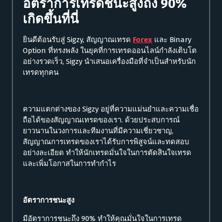
อัตราการเทรดชนะสูงถึง 90%
เกิดขึ้นที่นี่
ยินดีต้อนรับสู่ Sigzy, สัญญาณเทรด
Forex
และ Binary
Option ที่ทรงพลัง ในยุคที่การเทรดออนไลน์กำลังเติบโต
อย่างรวดเร็ว, Sigzy นำเสนอเครื่องมือที่จำเป็นสำหรับนัก
เทรดทุกคน
ความแตกต่างของ Sigzy อยู่ที่ความแม่นยำและความเชื่อ
ถือได้ของสัญญาณเทรดของเรา. ด้วยประสบการณ์
ยาวนานในวงการและทีมงานที่มีความเชี่ยวชาญ,
สัญญาณการเทรดของเราได้รับการพิสูจน์และทดสอบ
อย่างละเอียด ทำให้นักเทรดมั่นใจในการตัดสินใจเทรด
และเพิ่มโอกาสในการทำกำไร
อัตราการชนะสูง
มีอัตราการชนะถึง 90% ทำให้คุณมั่นใจในการเทรด