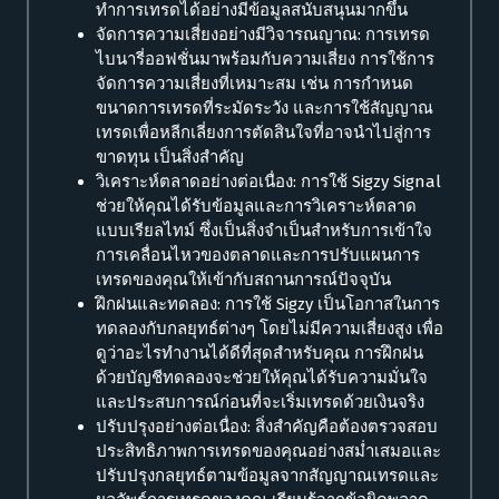
ทำการเทรดได้อย่างมีข้อมูลสนับสนุนมากขึ้น
จัดการความเสี่ยงอย่างมีวิจารณญาณ: การเทรด
ไบนารี่ออฟชั่นมาพร้อมกับความเสี่ยง การใช้การ
จัดการความเสี่ยงที่เหมาะสม เช่น การกำหนด
ขนาดการเทรดที่ระมัดระวัง และการใช้สัญญาณ
เทรดเพื่อหลีกเลี่ยงการตัดสินใจที่อาจนำไปสู่การ
ขาดทุน เป็นสิ่งสำคัญ
วิเคราะห์ตลาดอย่างต่อเนื่อง: การใช้ Sigzy Signal
ช่วยให้คุณได้รับข้อมูลและการวิเคราะห์ตลาด
แบบเรียลไทม์ ซึ่งเป็นสิ่งจำเป็นสำหรับการเข้าใจ
การเคลื่อนไหวของตลาดและการปรับแผนการ
เทรดของคุณให้เข้ากับสถานการณ์ปัจจุบัน
ฝึกฝนและทดลอง: การใช้ Sigzy เป็นโอกาสในการ
ทดลองกับกลยุทธ์ต่างๆ โดยไม่มีความเสี่ยงสูง เพื่อ
ดูว่าอะไรทำงานได้ดีที่สุดสำหรับคุณ การฝึกฝน
ด้วยบัญชีทดลองจะช่วยให้คุณได้รับความมั่นใจ
และประสบการณ์ก่อนที่จะเริ่มเทรดด้วยเงินจริง
ปรับปรุงอย่างต่อเนื่อง: สิ่งสำคัญคือต้องตรวจสอบ
ประสิทธิภาพการเทรดของคุณอย่างสม่ำเสมอและ
ปรับปรุงกลยุทธ์ตามข้อมูลจากสัญญาณเทรดและ