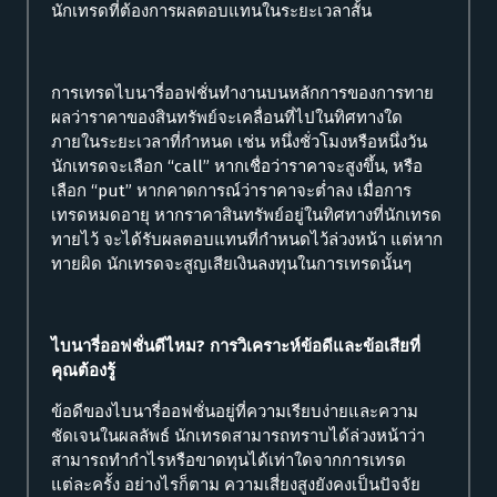
นักเทรดที่ต้องการผลตอบแทนในระยะเวลาสั้น
การเทรดไบนารี่ออฟชั่นทำงานบนหลักการของการทาย
ผลว่าราคาของสินทรัพย์จะเคลื่อนที่ไปในทิศทางใด
ภายในระยะเวลาที่กำหนด เช่น หนึ่งชั่วโมงหรือหนึ่งวัน
นักเทรดจะเลือก “call” หากเชื่อว่าราคาจะสูงขึ้น, หรือ
เลือก “put” หากคาดการณ์ว่าราคาจะต่ำลง เมื่อการ
เทรดหมดอายุ หากราคาสินทรัพย์อยู่ในทิศทางที่นักเทรด
ทายไว้ จะได้รับผลตอบแทนที่กำหนดไว้ล่วงหน้า แต่หาก
ทายผิด นักเทรดจะสูญเสียเงินลงทุนในการเทรดนั้นๆ
ไบนารี่ออฟชั่นดีไหม? การวิเคราะห์ข้อดีและข้อเสียที่
คุณต้องรู้
ข้อดีของไบนารี่ออฟชั่นอยู่ที่ความเรียบง่ายและความ
ชัดเจนในผลลัพธ์ นักเทรดสามารถทราบได้ล่วงหน้าว่า
สามารถทำกำไรหรือขาดทุนได้เท่าใดจากการเทรด
แต่ละครั้ง อย่างไรก็ตาม ความเสี่ยงสูงยังคงเป็นปัจจัย