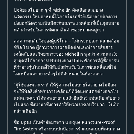
ปัจจัยผลไม่ยาก ๆ ที่ Miche lin คัดเลือกสวมยาง
นวัตกรรมใหมองหม่นี้ไว้ภายในรถอีวีก็เนื่องจากต้องการ
บ่งบอกถึงความเป็นมิตรกับสภาพแวดล้อมที่เป็นจุดหมาย
หลักสำหรับในการพัฒนาสินค้าของหมวดหมู่เขา
ลดความกลุ้มใจของผู้บริโภค – ไม่กระทบสภาพแวดล้อม
ซีริล โรเก็ต ผู้อำนวยการฝ่ายติดต่อและทำการสื่อสาร
เคล็ดลับและวิทยาการของ Micheli n พูดว่า ความสนใจ
สูงสุดที่ได้จากการปรับปรุงยาง Uptis คือการที่ผู้ซื้อการัน
ตีว่ายางรุ่นใหมองี้ให้สัมผัสสำหรับในการขับเคลื่อนขี่ไม่
ไม่เหมือนจากยางทั่วๆไปที่จำหน่ายในท้องตลาด
“ผู้ใช้ของพวกเราทำให้รู้ความไม่สบายใจว่ายางไม่มีลม
จะให้ฟีลลิ่งสำหรับการเคลื่อนขี่ที่ผิดแผกแตกต่างออกไป
แต่หมวดเขาได้ทดพยายามแล้วยืนยันว่าเช่นเดียวกับยาง
เริ่มแรก ซึ่งนำมาซึ่งการทำให้พวกเราชอบใจมาก” โรเก็ต
กล่าวเติมอีก
ชื่อ Uptis เป็นคำย่อมาจาก Unique Puncture-Proof
Tire System หรือระบบปกป้องการรั่วแบนแบบพิเศษ ทาง