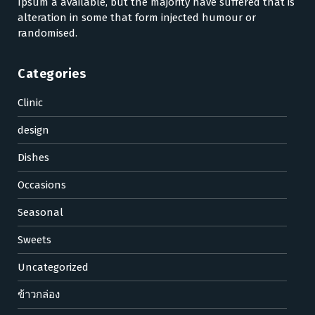
Ipsum a available, but the majority have suffered that is
alteration in some that form injected humour or
randomised.
Categories
Clinic
design
Dishes
Occasions
Seasonal
Sweets
Uncategorized
ข้าวกล่อง