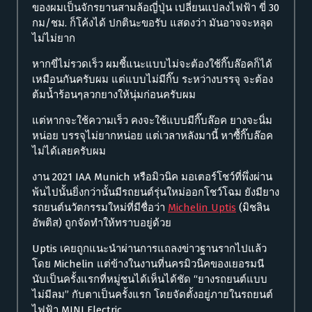
ของผมเป็นจักรยานสามล้อญี่ปุ่น เปลี่ยนแปลงไฟฟ้า ขี่ 30
กม/ชม. ก็โค้งได้ ปกตินะขอรับ แสดงว่า มันอาจจะหลุด
ไม่ไม่ยาก
หากขี่ไม่รวดเร็ว ผมชี้แนะแบบไม่จะต้องใช้กิ๊บล๊อคก็ได้
เหมือนกันครับผม แต่แบบไม่มีกิ๊บ ระหว่างบรรจุ จะต้อง
ต้มน้ำร้อนๆลวกยางให้นุ่มก่อนครับผม
แต่หากจะใช้ความเร็ว คงจะใช้แบบมีกิ๊บล๊อค ยางจะนิ่ม
หน่อย บรรจุไม่ยากหน่อย แต่เวลาหลังมานี้ หาซื้กิ๊บล๊อค
ไม่ได้เลยครับผม
งาน 2021 IAA Munich หรือมิวนิค มอเตอร์โชว์ที่พึ่งผ่าน
พ้นไปนั้นยิ่งกว่านั้นมีรถยนต์รุ่นใหม่ออกโชว์โฉม ยังมียาง
รถยนต์นวัตกรรมใหม่ที่มีชื่อว่า
Michelin Uptis
(มิชลิน
อัพติส) ถูกจัดทำให้ทราบอยู่ด้วย
Uptis เคยถูกแนะนำผ่านการแถลงข่าวฐานรากไปแล้ว
โดย Michelin แต่ข้างในงานที่นครมิวนิคของเยอรมนี
นับเป็นครั้งแรกที่หมู่ชนได้เห็นได้ชัด “ยางรถยนต์แบบ
ไม่มีลม” กับตาเป็นครั้งแรก โดยจัดตั้งอยู่ภายในรถยนต์
ไฟฟ้า MINI Electric