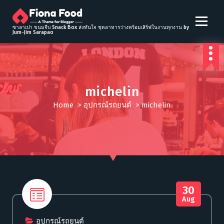
S
k
i
ซาลาเปา ขนมจีบ Snack Box ส่งทันใจ ชุดอาหารว่างพร้อมเสิร์ฟในงานทุกงาน by
Jum-Jim Sarapao
p
t
o
c
o
michelin
n
t
Home
>
อุปกรณ์รถยนต์
>
michelin
e
n
t
30
Aug
อุปกรณ์รถยนต์