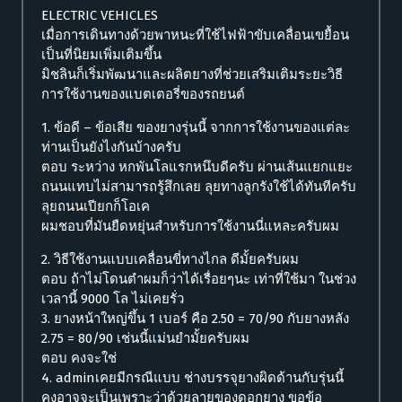
ELECTRIC VEHICLES
เมื่อการเดินทางด้วยพาหนะที่ใช้ไฟฟ้าขับเคลื่อนเขยื้อน
เป็นที่นิยมเพิ่มเติมขึ้น
มิชลินก็เริ่มพัฒนาและผลิตยางที่ช่วยเสริมเติมระยะวิธี
การใช้งานของแบตเตอรี่ของรถยนต์
1. ข้อดี – ข้อเสีย ของยางรุ่นนี้ จากการใช้งานของแต่ละ
ท่านเป็นยังไงกันบ้างครับ
ตอบ ระหว่าง หกพันโลแรกหนึบดีครับ ผ่านเส้นแยกแยะ
ถนนแทบไม่สามารถรู้สึกเลย ลุยทางลูกรังใช้ได้ทันทีครับ
ลุยถนนเปียกก็โอเค
ผมชอบที่มันยืดหยุ่นสำหรับการใช้งานนี่แหละครับผม
2. วิธีใช้งานแบบเคลื่อนขี่ทางไกล ดีมั้ยครับผม
ตอบ ถ้าไม่โดนตำผมก็ว่าได้เรื่อยๆนะ เท่าที่ใช้มา ในช่วง
เวลานี้ 9000 โล ไม่เคยรั่ว
3. ยางหน้าใหญ่ขึ้น 1 เบอร์ คือ 2.50 = 70/90 กับยางหลัง
2.75 = 80/90 เช่นนี้แม่นยำมั้ยครับผม
ตอบ คงจะใช่
4. adminเคยมีกรณีแบบ ช่างบรรจุยางผิดด้านกับรุ่นนี้
คงอาจจะเป็นเพราะว่าด้วยลายของดอกยาง ขอข้อ