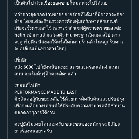
เป็นต้นไป ส่วนเรื่องยอดขายก็หมดห่วงไปได้เลย
ทว่าดาวสุดยอดร้านขายของอร่อยที่ได้มาก็มีราคาจะต้อง
จ่าย โดยแต่ละร้านรวงควรต้องทุ่มเทรักษาหลักเกณฑ์
เพื่อจะรั้งดาวเอาไว้ เพราะว่าถ้าเชฟผู้ตรวจตราของ Mic
helin เข้ามาแล้วแสดงตัวว่ามาตรฐานใดลดลงไป ดาว
จะถูกริบคืน นี่ส่งผลให้ครั้งใดก็ตามร้านค้าไหนถูกริบดาว
จะเปลี่ยนเป็นข่าวสารใหญ่
เพิ่มอีก
หลัง 6000 ไปก็ยังหนึบนะฮะ แต่ขณะคร่อมเส้นจำแนก
ถนน จะเริ่มต้นรู้สึกตะหงิดๆแล้ว
รถยนต์ไฟฟ้า
PERFORMANCE MADE TO LAST
มิชลินต่อสู้กับขยะเหลือใช้ด้วยการคิดสืบค้นและปรับปรุง
เพื่อจะผลิตยางรถยนต์ให้มีระดับความสามารถที่ดีช้านาน
ตลอดอายุการใช้งาน
ตะปูยังไม่เคยโดนนะครับ ขณะขนของหนักๆ จะมีเสียง
ยางร้องหน่อยๆครับ