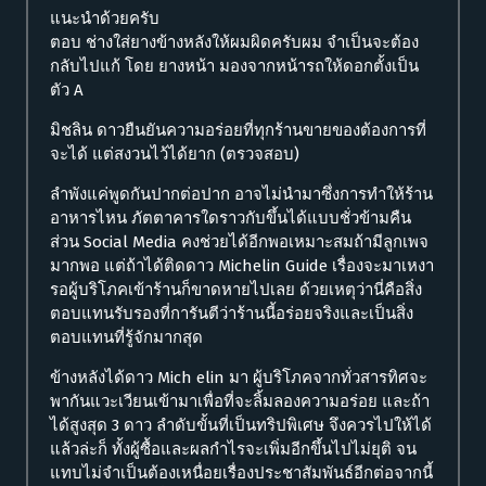
แนะนำด้วยครับ
ตอบ ช่างใส่ยางข้างหลังให้ผมผิดครับผม จำเป็นจะต้อง
กลับไปแก้ โดย ยางหน้า มองจากหน้ารถให้ดอกตั้งเป็น
ตัว A
มิชลิน ดาวยืนยันความอร่อยที่ทุกร้านขายของต้องการที่
จะได้ แต่สงวนไว้ได้ยาก (ตรวจสอบ)
ลำพังแค่พูดกันปากต่อปาก อาจไม่นำมาซึ่งการทำให้ร้าน
อาหารไหน ภัตตาคารใดราวกับขึ้นได้แบบชั่วข้ามคืน
ส่วน Social Media คงช่วยได้อีกพอเหมาะสมถ้ามีลูกเพจ
มากพอ แต่ถ้าได้ติดดาว Michelin Guide เรื่องจะมาเหงา
รอผู้บริโภคเข้าร้านก็ขาดหายไปเลย ด้วยเหตุว่านี่คือสิ่ง
ตอบแทนรับรองที่การันตีว่าร้านนี้อร่อยจริงและเป็นสิ่ง
ตอบแทนที่รู้จักมากสุด
ข้างหลังได้ดาว Mich elin มา ผู้บริโภคจากทั่วสารทิศจะ
พากันแวะเวียนเข้ามาเพื่อที่จะลิ้มลองความอร่อย และถ้า
ได้สูงสุด 3 ดาว ลำดับขั้นที่เป็นทริปพิเศษ จึงควรไปให้ได้
แล้วล่ะก็ ทั้งผู้ซื้อและผลกำไรจะเพิ่มอีกขึ้นไปไม่ยุติ จน
แทบไม่จำเป็นต้องเหนื่อยเรื่องประชาสัมพันธ์อีกต่อจากนี้