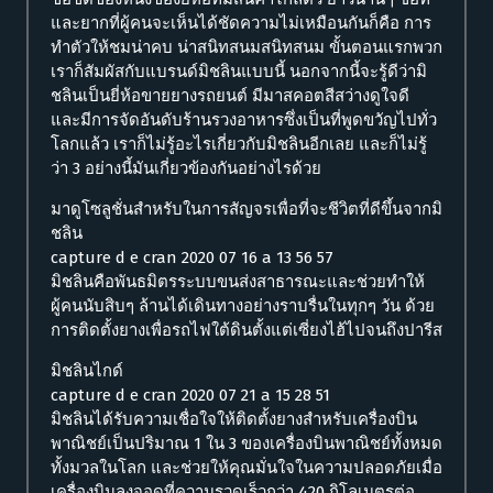
และยากที่ผู้คนจะเห็นได้ชัดความไม่เหมือนกันก็คือ การ
ทำตัวให้ชมน่าคบ น่าสนิทสนมสนิทสนม ขั้นตอนแรกพวก
เราก็สัมผัสกับแบรนด์มิชลินแบบนี้ นอกจากนี้จะรู้ดีว่ามิ
ชลินเป็นยี่ห้อขายยางรถยนต์ มีมาสคอตสีสว่างดูใจดี
และมีการจัดอันดับร้านรวงอาหารซึ่งเป็นที่พูดขวัญไปทั่ว
โลกแล้ว เราก็ไม่รู้อะไรเกี่ยวกับมิชลินอีกเลย และก็ไม่รู้
ว่า 3 อย่างนี้มันเกี่ยวข้องกันอย่างไรด้วย
มาดูโซลูชั่นสำหรับในการสัญจรเพื่อที่จะชีวิตที่ดีขึ้นจากมิ
ชลิน
capture d e cran 2020 07 16 a 13 56 57
มิชลินคือพันธมิตรระบบขนส่งสาธารณะและช่วยทำให้
ผู้คนนับสิบๆ ล้านได้เดินทางอย่างราบรื่นในทุกๆ วัน ด้วย
การติดตั้งยางเพื่อรถไฟใต้ดินตั้งแต่เซี่ยงไฮ้ไปจนถึงปารีส
มิชลินไกด์
capture d e cran 2020 07 21 a 15 28 51
มิชลินได้รับความเชื่อใจให้ติดตั้งยางสำหรับเครื่องบิน
พาณิชย์เป็นปริมาณ 1 ใน 3 ของเครื่องบินพาณิชย์ทั้งหมด
ทั้งมวลในโลก และช่วยให้คุณมั่นใจในความปลอดภัยเมื่อ
เครื่องบินลงจอดที่ความรวดเร็วกว่า 420 กิโลเมตรต่อ