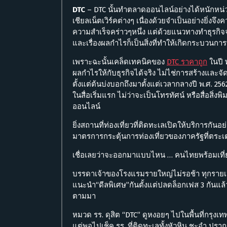
DTC
– DTC นั้นทำตลาดออนไลน์อย่างได้หนักหน
เชียลเน็ตเวิร์คต่างๆ เนื่องด้วยจำเป็นอย่างยิ่ง
ความสำเร็จคร่าวๆหนึ่ง แต่ด้วยแนวทางทำธุรกิจ
และเรื่องผลกำไรก็เป็นสิ่งที่ทำให้เกิดกระบวนการ
เพราะฉะนั้นเคล็ดเทคนิคของ
DTC ราคาถูก
ในปี 
ผลกำไรให้กับธุรกิจได้จริง ไม่ไช่การสร้างและจั
ตั้งแต่ต้นบ่งบอกถึงมาตั้งแต่เวลากลางปี พ.ศ.
ในสื่อเริ่มแรก ไม่ว่าจะเป็นโทรทัศน์ หรือสื่อสิ่
ออนไลน์
ยิ่งสถานที่ท่องเที่ยวที่ติดทะเลเปิดให้บริการกันอ
มาตรการกระตุ้นการท่องเที่ยวของภาครัฐที่ตร
เชื่อเลยว่าจะออกมาแบบไหน … คนไทยพร้อมเที่
บรรดาเจ้าของโรงแรมรายใหญ่ไม่รอช้า ทุกรายเ
แนะนำ“ดีลพิเศษ”กันตั้งแต่ปลดล็อกเฟส 3 กันแล้ว
ตามมา
หมวด รร. ดุสิต “DTC” ดูหงอยๆ ไปในพื้นที่กรุงเ
แต่พอไปเช็ค รร. ที่ติดทะเลทั้งหัวหิน ชะอำ ปร