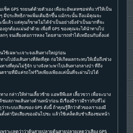
ับเช็ค GPS รถยนต์ด้วยตัวเอง เพื่อจะอัพเดทซอฟท์แวร์ให้เป็น
 มีประสิทธิภาพเพิ่มเติมอีกขึ้น แม้กระนั้น ถึงแม้คุณจะ
้แล้ว แต่คุณก็ขาดไม่ได้จำเป็นอย่างยิ่งจำเป็นมากที่จะ
ต้องถูกต้องแม่นยำด้วย เพื่อที่ GPS ของคุณจะได้นำทางไป
ปลกๆ จนเสี่ยงต่อการหลง โดยสามารถทำได้เหมือนกับตั้งแต่
ฟ้นใช้เฉพาะเจาะจงเส้นทางใหญ่ก่อน
ไปยังเส้นทางที่ลัดที่สุด ก่อให้เกิดผลกระทบให้เมื่อถึงช่วง
งที่คุณไม่รู้จัก บางจังหวะพาไปเส้นทางกลางป่า ที่ถึง
ตรายที่มีแค่รถโฟร์วิลเพียงเพียงแค่นั้นที่จะผ่านไปได้
กล่าวให้ท่านเลี้ยวซ้าย แอพจีพีเอส เลี้ยวขวา เพื่อจะบาง
ด้ชมสภาพเส้นทางด้านหน้าก่อน มีเรื่องมีราวมีราวกับที่ไม่
าระบบเสียงของ GPS ดังนี้ ถ้าคุณรู้สึกว่าตัวของเราเองมี
ณตั้งค่าปิดเสียงของมันไปซะ แล้วใช้เคล็ดลับชำเลืองชมหน้า
นเพราะเหตุว่าว่าต้นสายปลายต้นสายปลายเหตุว่าเสียง GPS