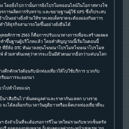
่วง โดยยิ่งไปกว่านั้นการยิงโปรโมทออนไลน์ในโอกาสทางโซ
จึงควรการผลิตการรับทราบ และขยายฐานผู้ใช้ GPS ซึ่งก็ประสบ
จำเป็นอย่างยิ่งห้ามให้ขาดเลยเด็ดขาดจะต้องมองกันยาวๆ
ทำให้ธุรกิจสามารถโตขึ้นอย่างยั่งยืนได้
พุทธศักราช 2563 ก็คือการปรับแนวทางการเพื่อจะสร้างผลผล
ดทำขึ้นฐานผู้บริโภคแล้ว โดยคำสัญญาณนี้เริ่มในตอนนี้
 2562 ที่ยี่ห้อ DTC หันมาลงทุนโฆษณาโปรโมทโฆษณาโปรโมท
งพิมพ์ ด้วยสาต้นเหตุว่าควรจะเป็นมีตัวตนมากยิ่งกว่าแค่บนโลก
ย่างคึกคักหวังต้อนรับนักท่องเที่ยวให้ไปใช้บริการ บวกกับ
ะเตรียมการจะออกมา
ยวไปทั่วไทยแน่ๆ
ป็น“เสือปืนไว”หั่นลดมูลค่าและราคากันแหลก บางราย
 จะได้ลงล็อกกับเวลาวันยุติยาวหรือแพ็คเกจท่องเที่ยวที่จะ
ทพฯ ยังจำเป็นที่จะต้องรอการรีโนเวทใหม่รวมกับพวกเซ็นทรัล
าณบุรี ยอดจองถล่มทลาย ก็เล่นลดมูลค่ากระหน่ำเซลเรท ‘ถูก