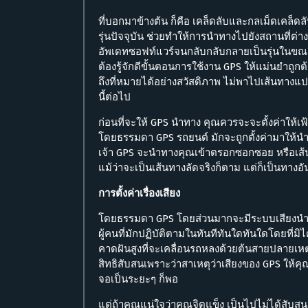
ที่บอกมาข้างต้น ก็คือ เคล็ดลับและกลเม็ดเคล็ดล
รุ่นปัจจุบัน ช่วยทำให้การนำทางไปยังสถานที่ต่างๆ
อัพเดทซอฟท์แวร์จนกลับกลับกลายเป็นรุ่นในขณะนี
ต้องรู้จักดีขั้นตอนการใช้งาน GPS ให้แม่นยำถูก
ถึงที่หมายได้อย่างสวัสดิภาพ ไม่พาไปเส้นทางแ
นี้ต่อไป
ก่อนที่จะให้ GPS นำทาง คุณควรจะจะตั้งค่าให้เ
โดยธรรมดา GPS รถยนต์ มักจะถูกตั้งค่ามาให้นำทาง
เจ้า GPS จะนำทางคุณเข้าตรอกซอกซอย หรือเส้นทา
แม้ว่าจะเป็นเส้นทางลัดจริงก็ตาม แต่ก็เป็นทางอัน
การตั้งค่าเรื่องเสียง
โดยธรรมดา GPS โดยส่วนมากจะมีระบบเสียงนำทาง 
ผู้คนที่มักปฏิบัติตามในทันทีทันใดทันใดโดยที่มิไ
คาดฝันสูงที่จะเคลื่อนรถหลงด้วยต้นสายปลายเหตุว่
สิทธิสับสนเพราะว่าสาเหตุว่าเสียงของ GPS ให้คุ
จอเป็นระยะๆ ก็พอ
แต่ถ้าคุณแน่ใจว่าคุณจิตแข็ง เป็นไปไม่ได้สับส