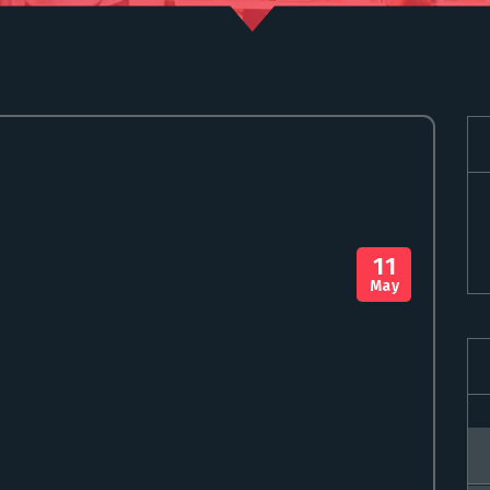
11
May