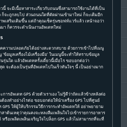
ยวนี้ จะมีเนื้อหาสาระเกี่ยวกับถนนซึ่งสามารถใช้งานได้ที่เป็น
 ก็จะถูกลบไป ส่วนถนนใดที่ตัดผ่านเข้ามาใหม่ ก็จะเติมอีก
พเสริมเติมขึ้น แต่ถ้าคุณเช็ครุ่นซอฟท์แวร์แล้ว เหน้าจอว่า
่านมา ก็ควรจะดำเนินงานอัพเดทใหม่
PS
เช็คความปลอดภัยได้อย่างสะดวกสบาย ด้วยการเข้าไปที่เมนู
ู ‘ข้อมูลเครื่องไม้เครื่องมือ’ ในเมนูนี้จะทำให้ทราบข้อมูล
่นใด แล้วอัพเดทครั้งเดี๋ยวนี้เมื่อไร ขอบอกต่อว่า
ด จะต้องเป็นรุ่นที่อัพเดทไปในเร็วทันใจๆ นี้ เป็นอย่างมาก
จะการอัพเดท GPS ด้วยตัวเราเอง ไม่รู้ดีว่าถัดแล้วข้างหลังต่อ
ต้องทำอย่างไรต่อ ขอบอกต่อให้นำเครื่อง GPS ไปที่ศูนย์
GPS ให้ผู้ให้บริกรรมวิธีการกระทำอัพเดทให้ อย่าพยายาม
ยว่าสาต้นเหตุว่าคุณคงจะหลงลืมเพลินใจไปเข้ารายการอาหาร
หรือเพลิดเพลินเจริญใจไปล็อก GPS แล้วไม่สามารถที่จะที่