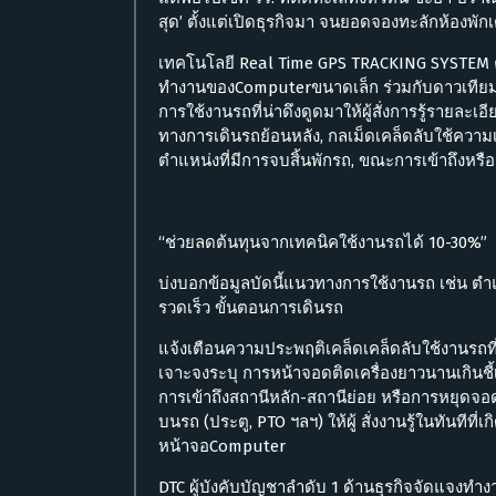
สุด’ ตั้งแต่เปิดธุรกิจมา จนยอดจองทะลักห้องพัก
เทคโนโลยี Real Time GPS TRACKING SYSTEM 
ทำงานของComputerขนาดเล็ก ร่วมกับดาวเทียมบอ
การใช้งานรถที่น่าดึงดูดมาให้ผู้สั่งการรู้รายละ
ทางการเดินรถย้อนหลัง, กลเม็ดเคล็ดลับใช้ความเร
ตำแหน่งที่มีการจบสิ้นพักรถ, ขณะการเข้าถึงหร
“ช่วยลดต้นทุนจากเทคนิคใช้งานรถได้ 10-30%”
บ่งบอกข้อมูลบัดนี้แนวทางการใช้งานรถ เช่น ตำ
รวดเร็ว ขั้นตอนการเดินรถ
แจ้งเตือนความประพฤติเคล็ดเคล็ดลับใช้งานรถที่น
เจาะจงระบุ การหน้าจอดติดเครื่องยาวนานเกินชี
การเข้าถึงสถานีหลัก-สถานีย่อย หรือการหยุดจอดใ
บนรถ (ประตู, PTO ฯลฯ) ให้ผู้ สั่งงานรู้ในทันทีท
หน้าจอComputer
DTC ผู้บังคับบัญชาลำดับ 1 ด้านธุรกิจจัดแจงทำ