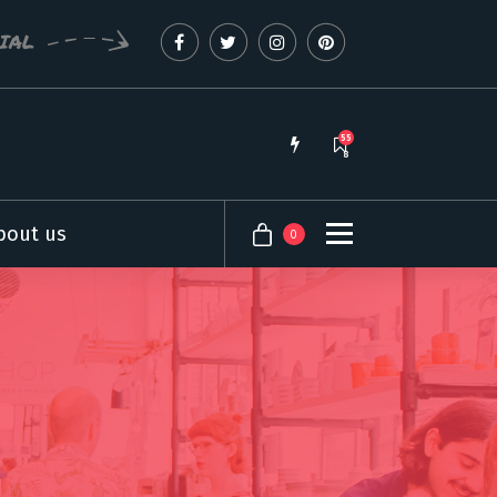
CIAL
55
8
bout us
0