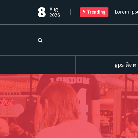
S
8
Aug
k
Lorem ips
Trending
2026
i
p
t
o
c
o
n
t
gps ติดตา
e
n
t