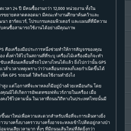
วลา 24 ปี มีคนซื้องานกว่า 12,000 หน่วยงาน ทั้งใน
การขยายตลาดตลอดมา มีคณะทำงานศึกษาค้นคว้าและ
ฒนา ฮาร์ดแวร์, โปรแกรมคอมพิวเตอร์ และแผนที่ที่มีความ
้กับคนซื้อสามารถใช้งานได้อย่างมีคุณภาพ
้น GPS คือเครื่องมือประการหนึ่งช่วยทำให้การสัญจรของคุณ
ตั้งค่าให้ไปในสถานที่ที่ระบุ เครื่องไม้เครื่องมือก็จะทำ
เคลื่อนเคลื่อนที่รถไปทางไหนได้แล้ว ยิ่งไปกว่านั้น GPS
เสียเวล่ำเวลาเหตุเพราะว่าว่าเคลื่อนรถหลงก็เลยกำเนิดขึ้นได้
เช็ค GPS รถยนต์ ให้พร้อมใช้งานทำยังไง
ูง แต่โอกาสที่จะพาหลงก็มีอยู่บ้างด้วยเหมือนกัน โดย
งคุณมิได้เกิดการอัพเดทซอฟท์แวร์ภายในเครื่อง เมื่อ
ยังคงใช้ไปตามนั้น ในเวลาที่ถนนวิถีทางในประเทศไทยนั้นมี
้นมาใหม่เพื่อความสะดวกสำหรับเพื่อที่จะการเดินทางยิ่ง
คราวบางครั้งบางคราวบางครั้งอาจจะหลงเข้าไปติดอยู่กลางป่า
้อมจนเสียเวลามาก ทั้งๆ ที่มีถนนเส้นใหม่ที่ลัดยิ่งกว่า