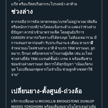
แก๊ส หรือแก๊สสปริงฝากระโปรงหน้า-ฝาท้าย
ช่วงล่าง
หากรถมีอาการดังเวลาตกหลุม/เบรคไม่อยู่/พวงมาลัยสั่น
หรือหนักกว่าปกติ/รถโคลงแข็งกระด้าง แสดงว่าช่วงล่าง
มีปัญหา ควรนำเข้ามาตรวจเช็ค โดยศูนย์บริการ
CARSERV สามารถวิเคราะห์ได้ตรงจุด ไม่ต้องเหมารวม มี
การเสนอราคาก่อนทำ รับประกันงาน 6 เดือน ทางเรา
มี
จำหน่ายอะไหล่ช่วงล่าง
อาทิ ผ้าเบรก TRW พรานนก, ลูก
หมาก, ปีกนก สต๊อกตรงจากโรงงานผู้ผลิต เช่น อะไหล่
ช่วงล่างยี่ห้อ TRW แบรนด์ชั้นนำ เกรด A พร้อมทีมช่าง
ซ่อมช่วงล่างพรานนก จัดการได้ทุกปัญหา “เน้นแก้ตรง
จุด ไม่เปลี่ยนยกชุดหากไม่จำเป็น ช่วยลูกค้าเซฟค่าใช้
จ่าย”
เปลี่ยนยาง-ตั้งศูนย์-ถ่วงล้อ
บริการเปลี่ยนยาง MICHELLN BRIDGESTONE DUNLOP
MAXXIS YOKOHAMA พร้อมเติมลมยางไนโตรเจนถ่วงล้อ