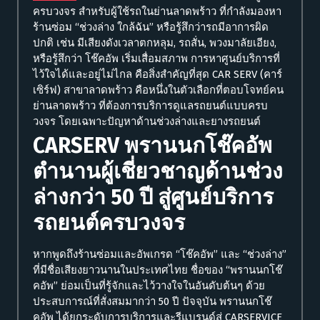
ครบวงจร
สำหรับผู้ใช้รถในย่านลาดพร้าว ที่กำลังมองหา
ร้านซ่อม “ช่วงล่าง ใกล้ฉัน” หรือรู้สึกว่ารถมีอาการผิด
ปกติ เช่น มีเสียงดังเวลาตกหลุม, รถสั่น, พวงมาลัยเอียง,
หรือรู้สึกว่า โช๊คอัพ เริ่มเสื่อมสภาพ การหาศูนย์บริการที่
ไว้ใจได้และอยู่ไม่ไกล คือสิ่งสำคัญที่สุด CAR SERV (คาร์
เซิร์ฟ) สาขาลาดพร้าว คือหนึ่งในตัวเลือกที่ตอบโจทย์คน
ย่านลาดพร้าว ที่ต้องการบริการดูแลรถยนต์แบบครบ
วงจร โดยเฉพาะปัญหาด้านช่วงล่างและยางรถยนต์
CARSERV พรานนกโช๊คอัพ
ตำนานผู้เชี่ยวชาญด้านช่วง
ล่างกว่า 50 ปี สู่ศูนย์บริการ
รถยนต์ครบวงจร
หากพูดถึงร้านซ่อมและอัพเกรด “โช๊คอัพ” และ “ช่วงล่าง”
ที่มีชื่อเสียงยาวนานในประเทศไทย ชื่อของ “พรานนกโช๊
คอัพ” ย่อมเป็นที่รู้จักและไว้วางใจในอันดับต้นๆ ด้วย
ประสบการณ์ที่สั่งสมมากว่า 50 ปี ปัจจุบัน พรานนกโช๊
คอัพ ได้ยกระดับการบริการและรีแบรนด์สู่ CARSERVICE