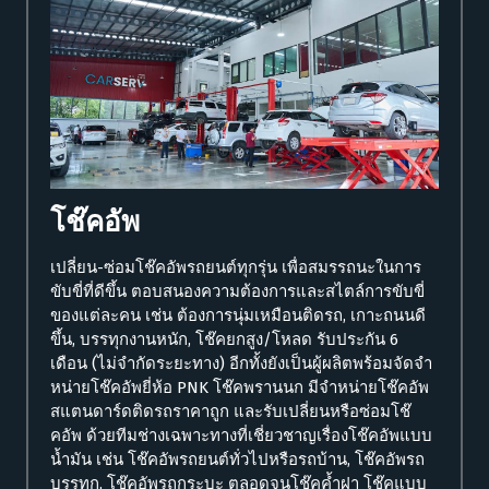
โช๊คอัพ
เปลี่ยน-ซ่อมโช๊คอัพรถยนต์ทุกรุ่น เพื่อสมรรถนะในการ
ขับขี่ที่ดีขึ้น ตอบสนองความต้องการและสไตล์การขับขี่
ของแต่ละคน เช่น ต้องการนุ่มเหมือนติดรถ, เกาะถนนดี
ขึ้น, บรรทุกงานหนัก, โช๊คยกสูง/โหลด รับประกัน 6
เดือน (ไม่จำกัดระยะทาง)
อีกทั้งยังเป็นผู้ผลิตพร้อมจัดจำ
หน่ายโช๊คอัพยี่ห้อ PNK โช๊คพรานนก มีจำหน่ายโช๊คอัพ
สแตนดาร์ดติดรถราคาถูก และรับเปลี่ยนหรือซ่อมโช๊
คอัพ ด้วยทีมช่างเฉพาะทางที่เชี่ยวชาญเรื่องโช๊คอัพแบบ
น้ำมัน เช่น โช๊คอัพรถยนต์ทั่วไปหรือรถบ้าน, โช๊คอัพรถ
บรรทุก, โช๊คอัพรถกระบะ ตลอดจนโช๊คค้ำฝา โช๊คแบบ