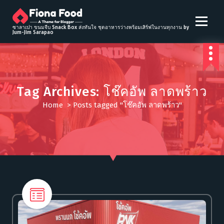
S
k
i
ซาลาเปา ขนมจีบ Snack Box ส่งทันใจ ชุดอาหารว่างพร้อมเสิร์ฟในงานทุกงาน by
Jum-Jim Sarapao
p
t
o
c
o
Tag Archives: โช๊คอัพ ลาดพร้าว
n
t
Home
>
Posts tagged "โช๊คอัพ ลาดพร้าว"
e
n
t