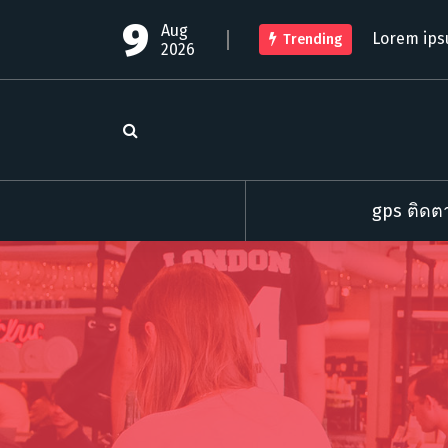
S
9
Aug
k
Lorem ips
Trending
2026
i
p
t
o
c
o
n
t
gps ติดตา
e
n
t