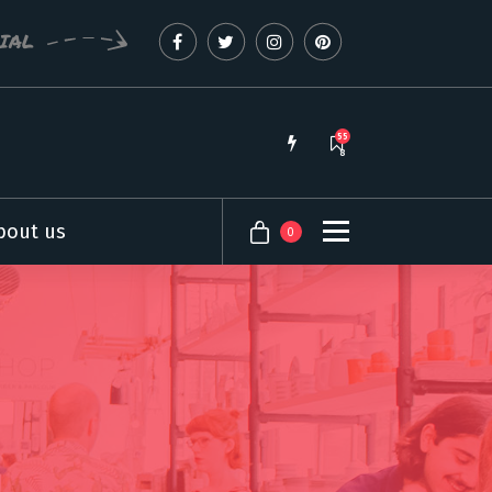
CIAL
55
8
bout us
0