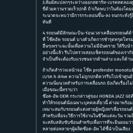
3.สัมผัสแปลกๆระหว่างออกสตาร์ท-เบรคทดลองดูเ
ขี่ด้วยความรวดเร็วปกติ ถ้าเกิดพบว่าในห้องโดยส
ระนาดจะพบว่ามีการกระดอนขึ้น-ลง จนกระทั่งรู้ส
ทันที
4.รถยนต์มีลักษณะบิน-ร่อนเวลาเคลื่อนรถยนต์ด
ที่ โช๊คอัพ รถยนต์ บางตัวเกิดการชำรุดทรุดโ
อื่นๆเพราะฉะนั้นเพื่อความไม่มีอันตราย ให้รีบนำ
อย่างนี้แล้ว รีบไปตรวจสอบเช็ครถยนต์ของเรากัน
จำเป็นที่จะต้องรับแรงชนจากด้านล่าง และก็ด้า
ถ้าเกิดสำรวจเหน้าจอ โช๊ค profender monotu
เบรค h drive ความไม่ถูกปกติควรรีบไปเข้าศูนย์บร
ความนิ่มนวลสำหรับการเคลื่อนรถ ยังเกิดเรื่องไ
เมื่อขณะนี้ทราบว่า
ช๊อค-อัพ OEM กระกล่าวคู่ของ HONDA JAZZ GEด้วย
ทำให้รถยนต์นั่งเฉพาะบุคคลเดี๋ยวนี้ ต่างมาพร้
เหมาะสมกับรถยนต์แต่งสายผู้หญิงท?เพื่อรถยนต์แต
สำหรับเพื่อจะวิธีการใช้งานในชีวิตแต่ละวัน รวมถึ
จะสลับสลับซับซ้อนสำหรับเพื่อการที่จะยินยอมว่
หลายต่อหลายๆผู้ผลิตช๊อค-อัพ ได้ชี้นำเป็นเสียง