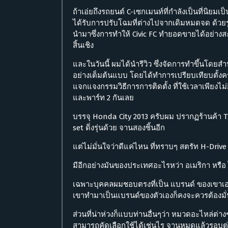
ถ้าเอ่ยถึงรถยนต์ C-เซกเมนท์ที่กำลังเป็นที่นิยมเป
ได้รับการปรับโฉมที่ต่างไปจากเดิมหมดจด ด้วยรู
นำมาซึ่งการทำให้ Civic FC ทำยอดขายได้อย่า
สิ้นเชิง
และในวันนี้ ผมได้นำรีวิว ซึ่งจัดการทำขึ้นโดย
อย่างเต็มต้นแบบ โดยได้ทำการเปรียบเทียบตั้งครั้
แจกแจงกรรมวิธีการการติดตั้ง ที่ใช้เวลาเพียงไม่กี
และพาร์ท 2 กันเลย
บรรจุ Honda City 2013 ครับผม ปรากฏร้านค้า T
set ดิ่งรุ่นด้วย จานสองชิ้นอีก
แต่ไม่มั่นใจว่าดีแค่ไหน ที่ทราบๆ สตรัท H-Drive 
มีอีกอย่างมันของประเทศอะไรหว่า อเมริกา หรือ 
เฉพาะบุคคลผมชอบตรงที่เป็น แบรนด์ ของเขาเอง อย
เขาทำมาเป็นแบรนด์ของตัวเองก็คงจะควรต้องมั
ส่วนที่น่าห่วงก็แบบท่านอื่นๆว่า หมวดอะไหล่ต่
สามารถคัดเลือกใช้ได้เช่นไร จานหมดแล้วรอบต