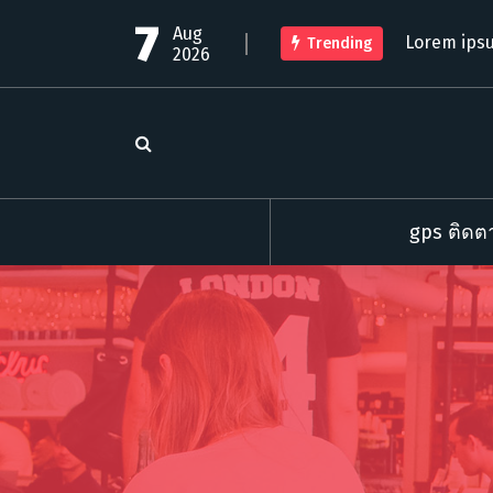
S
7
Aug
k
Lorem ipsu
Trending
2026
i
p
t
o
c
o
n
t
gps ติดตา
e
n
t