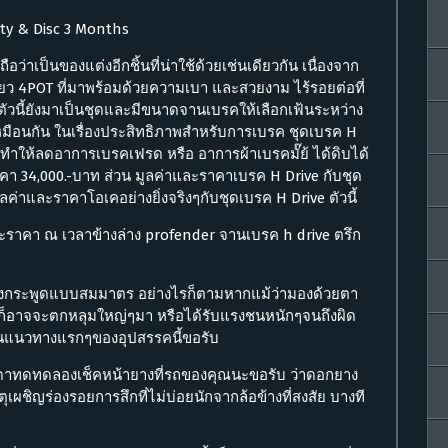
nty & Disc 3 Months
อว่าเป็นของแต่งอีกชิ้นที่น่าใช้ด้วยเช่นเดียวกัน เนื่องจาก
ดียว 4POT ที่มาพร้อมด้วยความเบา และสวยงาม ไร้รอยต่อที่
ตัวนี้ยังมาเป็นชุดและมีขนาดจานเบรคให้เลือกเฟ้นระหว่าง
มือนกัน ในเรื่องประสิทธิภาพสำหรับการเบรค ชุดเบรค H
ทำให้ลดอาการเบรคเฟรด หรือ อาการผ้าเบรคมั๊ย้ ได้ดิบได้
าคา 34,000.-บาท ส่วน มูลค่าและราคาเบรค H Drive กับชุด
ูลค่าและราคาโอเคอย่างยิ่งจริงๆกับชุดเบรค H Drive ตัวนี้
ราคา ณ เวลาข้างล่าง profender จานเบรค h drive ตรึก
รงกระพูดแบบสมมาตร อย่างไรก็ตามหากแม้ว่ามองด้วยตา
ผมก็อาจจะตกหลุมใหญ่ๆมา หรือได้รับแรงชนหนักๆจนถึงผิด
็นแนวทางแรกๆของอุปสรรคนี้ขอรับ
รรมดาทดทดลองเช็คหน้ายางที่รถของคุณนะขอรับ ว่าดอกยาง
ตุเผชิญร่องรอยการสึกที่ไม่บ่อยนักจากล้อข้างที่สงสัย บางที