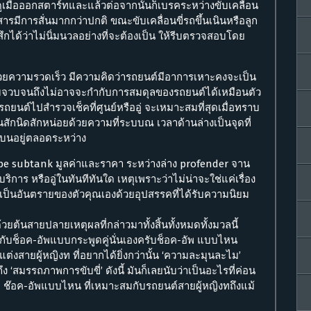
มื่อออกสตาร์ทและแล้วต่อจากนั้นก็เบรคระหว่างขับเคลื่อน
ารมีการสั่นมากกว่าปกติ ขณะขับเคลื่อนขี่รถขึ้นเนินหรือลูก
ึกได้ว่าไม่นิ่มนวลอย่างที่จะต้องเป็น ให้รีบตรวจสอบโดย
้วยความรวดเร็ว มีความคิดว่ารถยนต์มีอาการเหาะคงจะเป็น
ทรมจวบจนถึงไม่อาจจะกำกับการสมดุลของรถยนต์ได้เหมือนตัว
รถยนต์ไปสำรวจเช็คที่ศูนย์หรืออู่ จะเหมาะสมที่สุดเมื่อทราบ
สักนิดสักหน่อยด้วยความที่ระบบณ เวลาด้านล่างเป็นจุดที่
นบนอยู่ตลอดระหว่าง
be subtank มูลค่าและราคา ระหว่างล่าง profender จาน
ิการ หรืออู่ในทันทีทันใด เหตุเพราะว่าไม่น่าจะใช่แค่เรื่อง
ม่เป็นอันตรายของตัวคุณเองด้วยอุปสรรคที่ได้รับความนิยม
ต้นสายปลายเหตุผลที่กล่าวมาทั้งสิ้นทั้งหมดทั้งมวลนี้
อมกับช็อค-อัพแบบกระพูดคู่นั่นเองครับช็อค-อัพ แบบไหน
่งสายผู้หญิงท ที่อยากได้ยิ่งกว่านั้น ‘ความละมุนละไม’
ง ‘สมรรถภาพการขับขี่’ ดังนี้ มันก็เลยนับว่าเป็นอะไรที่ค่อน
า ช๊อค-อัพแบบไหน ที่เหมาะสมกับรถยนต์สายผู้หญิงทถึงแม้