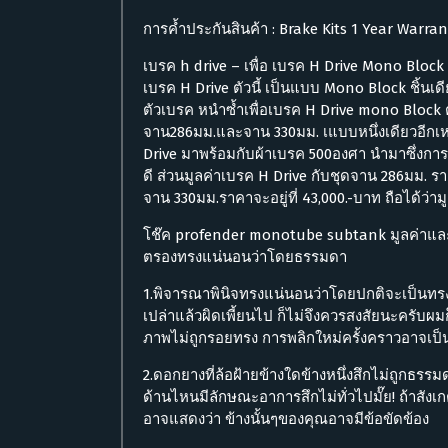
การค้ำประกันสินค้า : Brake Kits 1 Year Warra
เบรค h drive – เพื่อ เบรค H Drive Mono Block ถื
เบรค H Drive ตัวนี้ เป็นแบบ Mono Block ชิ้นเ
ตัวเบรค หนำซ้ำเพื่อเบรค H Drive mono Block 
จาน286มม.และจาน 330มม. เแบบหนึ่งเดียวอีกเห
Drive มาพร้อมกับผ้าเบรค 500องศา นำมาซึ่งการ
ดี ส่วนมูลค่าเบรค H Drive กับชุดจาน 286มม. ร
จาน 330มม.ราคาจะอยู่ที่ 43,000.-บาท ถือได้ว่าม
โช๊ค profender monotube subtank มูลค่าและ
ตรองทรงแน่นอนว่าโดยธรรมดา
1.พิจารณาพินิจทรงแน่นอนว่าโดยปกติจะเป็นท
เปล่าแล้วผิดเพี้ยนไป ก็ไม่จึงควรสงสัยนะครับ
ภาพไม่ถูกรอยทรง การพลิกใหม่ครั้งคราวอาจเป
2.ดอกยางที่ล้อฝ้ายข้างใดข้างหนึ่งสึกไม่ถูกธ
ด้านไหนมีลักษณะอาการสึกไม่ทั่วไปมั๊ย! ถ้าสังเก
อาจแสดงว่า ข้างนั้นๆของคุณอาจมีข้อขัดข้อง