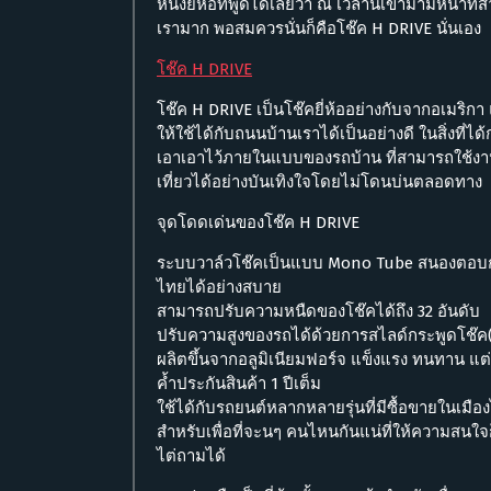
หนึ่งยี่ห้อที่พูดได้เลยว่า ณ เวลานี้เข้ามามีหน้
เรามาก พอสมควรนั่นก็คือโช๊ค H DRIVE นั่นเอง
โช๊ค H DRIVE
โช๊ค H DRIVE เป็นโช๊คยี่ห้ออย่างกับจากอเมริกา
ให้ใช้ได้กับถนนบ้านเราได้เป็นอย่างดี ในสิ่งที
เอาเอาไว้ภายในแบบของรถบ้าน ที่สามารถใช้งาน
เที่ยวได้อย่างบันเทิงใจโดยไม่โดนบ่นตลอดทาง
จุดโดดเด่นของโช๊ค H DRIVE
ระบบวาล์วโช๊คเป็นแบบ Mono Tube สนองตอบการ
ไทยได้อย่างสบาย
สามารถปรับความหนืดของโช๊คได้ถึง 32 อันดับ
ปรับความสูงของรถได้ด้วยการสไลด์กระพูดโช๊ค(ดิ่
ผลิตขึ้นจากอลูมิเนียมฟอร์จ แข็งแรง ทนทาน แต
ค้ำประกันสินค้า 1 ปีเต็ม
ใช้ได้กับรถยนต์หลากหลายรุ่นที่มีซื้อขายในเมือ
สำหรับเพื่อที่จะนๆ คนไหนกันแน่ที่ให้ความสนใจ
ไต่ถามได้