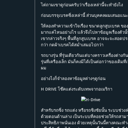
ไต่ถามเขาดูก่อนครับว่าเรื่องเหล่านี้จะทำยังไง
ก่อนบรรจุเบรคซิ่งเหล่านี้ ส่วนบุคคลผมเสนอแนะ
ให้ลองทำความเข้าใจเรื่อง ขนาดลูกสูบเบรค ของเดิ
มากแค่ไหนอย่างไร แล้วจึงไปหาข้อมูลเรื่องตัวนั้
เขากล่าวจริงๆ พื้นที่ลูกสูบเบรค อาจจะจะสอดปร
กว่า กดผ้าเบรคได้สม่ำเสมอไปกว่า
รถบางรุ่น ที่รุ่นเดียวกันแต่บางคราวเครื่องต่างก
รุ่นที่เครื่องเล็ก มันก็คงมิได้เป็นต่อกว่าของเดิมที่
ผม
อย่างไงก็จำลองหาข้อมูลต่างๆดูก่อน
H DRIVE โช๊คแต่งระดับเทพจากอเมริกา
สำหรับรถซิ่ง รถแต่ง หรือรถชิงชัยนั้น ระบบช่วงล่าง น
ด้วยตอนด้านล่าง เป็นระบบที่คอยช่วยให้รถสามาร
ประสิทธิภาพนั่นเอง ด้วยเหตุนั้นวันนี้ทางคณะท