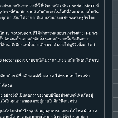
็นอย่างมากในระหว่างที่นี้ ก็น่าจะหนีไม่พ้น Honda Civic FC ที่
ปทรงที่ทันสมัย รวมตัวกันกับเทคโนโลยีที่อัดแน่นมาเต็มคัน
งสะดุดตา เรียกได้ว่าขายดีแบบสวนกระแสของเศรษฐกิจโดย
สำนัก TS MotorSport ที่ได้ทำการทดสอบระหว่างล่าง H-Drive
งก่อนจัดตั้งและหลังติดตั้ง นอกหลังจากนั้นยังเกิดการ
่สิบนาทีเพียงแค่นั้นเอง เดี๋ยวเราจำลองไปดูรีวิวทั้งพาร์ท 1
S Motor sport ขายชุดนึงไม่ราคาแพง 3 หมื่นมีทอน ได้ครบ
ดีพอด้วย มีชื่อเสียง แต่เรื่องเบรค ไม่ทราบเท่าไหร่ครับ
ไต้หวัน
่างไงก็เป็นต่อกว่าของก็อปยี่ห้ออย่างกับๆที่เห็นกันอยู่
่นใจในคุณภาพของเขาอยู่ภายในดีกรีนึงละครับ
างๆต่อไปจะทำยังไง ชุดซ่อมลูกสูบเบรค จะหาได้ไหม ผ้าเบรค
่อจากนี้ไปหาจานจากตรงไหน ฯ ถ้าจะใช้จริงๆทดสอบ