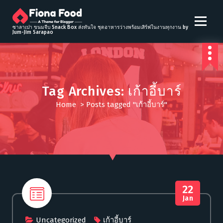
S
k
i
ซาลาเปา ขนมจีบ Snack Box ส่งทันใจ ชุดอาหารว่างพร้อมเสิร์ฟในงานทุกงาน by
Jum-Jim Sarapao
p
t
o
c
o
Tag Archives: เก้าอี้บาร์
n
t
Home
>
Posts tagged "เก้าอี้บาร์"
e
n
t
22
Jan
Uncategorized
เก้าอี้บาร์