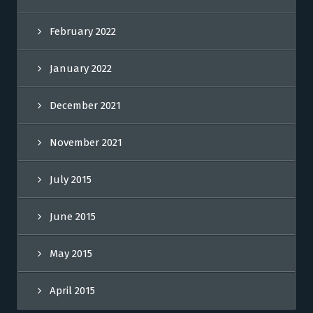
February 2022
January 2022
December 2021
November 2021
July 2015
June 2015
May 2015
April 2015