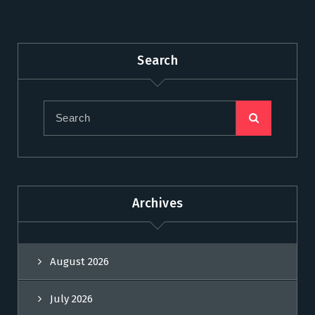
Search
Archives
August 2026
July 2026