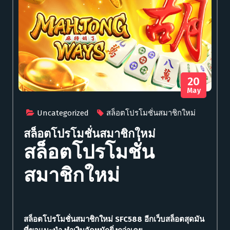
20
May
Uncategorized
สล็อตโปรโมชั่นสมาชิกใหม่
สล็อตโปรโมชั่นสมาชิกใหม่
สล็อตโปรโมชั่น
สมาชิกใหม่
สล็อตโปรโมชั่นสมาชิกใหม่ SFC588 อีกเว็บสล็อตสุดมัน