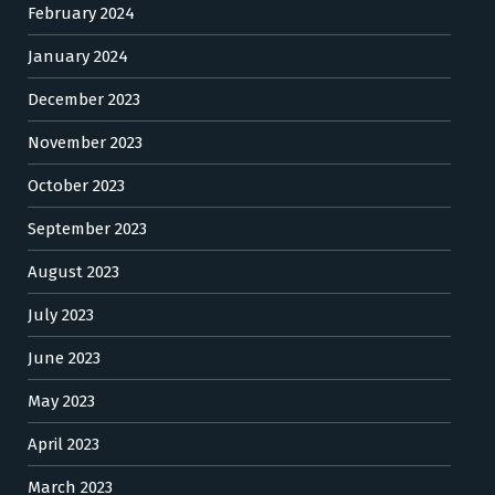
February 2024
January 2024
December 2023
November 2023
October 2023
September 2023
August 2023
July 2023
June 2023
May 2023
April 2023
March 2023