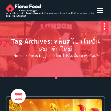
S
k
i
ซาลาเปา ขนมจีบ Snack Box ส่งทันใจ ชุดอาหารว่างพร้อมเสิร์ฟในงานทุกงาน by
Jum-Jim Sarapao
p
t
o
c
Tag Archives: สล็อตโปรโมชั่น
o
n
สมาชิกใหม่
t
Home
>
Posts tagged "สล็อตโปรโมชั่นสมาชิกใหม่"
e
n
t