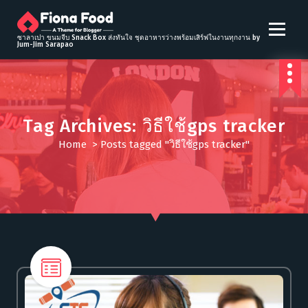
S
k
i
ซาลาเปา ขนมจีบ Snack Box ส่งทันใจ ชุดอาหารว่างพร้อมเสิร์ฟในงานทุกงาน by
Jum-Jim Sarapao
p
t
o
c
o
Tag Archives: วิธีใช้gps tracker
n
t
Home
>
Posts tagged "วิธีใช้gps tracker"
e
n
t