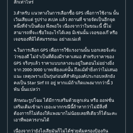
สักเท่าไหร่
3.สำหรับ แนวทางในการเลือกซื้อ GPS เพื่อการใช้งาน นั้น
เว้นเสียแต่ รูปร่าง สเปค แล้ว สถานที่ ขายจัดเป็นอีกจุด
หนึ่งที่จำเป็นต้อง พึงพอใจ เนื่องจากว่าในขณะนี้ นี้ไม่
สามารถที่จะเชื่อใจอะไรได้เลย มิเช่นนั้น เจอของเก๊ หรือ
เจอของที่มิได้สมรรถนะ อย่างแน่แท้
4.ในการเลือก GPS เพื่อการใช้แรงงานนั้น บอกเลยจ้ะค่ะ
ว่าของดี ไม่จำเป็นที่ต้องมีราคาเสมอ สำหรับราคาของ
GPS จริงๆแล้ว ราคาแบบกลางจะอยู่ในตอนไม่อย่างยิ่ง
จาก 2000-3000 บาทเพียงแค่นั้น ถึงแม้ต่ำยิ่งกว่าไม่เสนอ
แนะ เหตุเพราะเป็นรุ่นก่อนที่สำคัญองค์ประกอบหลักยัง
คงเป็น Star Sirf III อยู่ หากแม้ถ้าเกิดแพงมากกว่านี้ 3
พัน นั้นแปลว่า
ลักษณะรูปโฉม ได้มีการเสริมด้วยลูกเล่น หรือ ออฟชั่น
เสริมเติมเข้ามา เยอะมากกรณีนี้ถ้าหากว่าไม่มีสิ่งที่
ต้องการก็ไม่ต้องให้แพงมากไม่น้อยเลยทีเดียวก็ได้นะคะ
เอาที่พอควรงานได้
เนื่องจากว่ายังไงเสียมันก็ไม่ได้ช่วยคุ้มครองป้องกัน