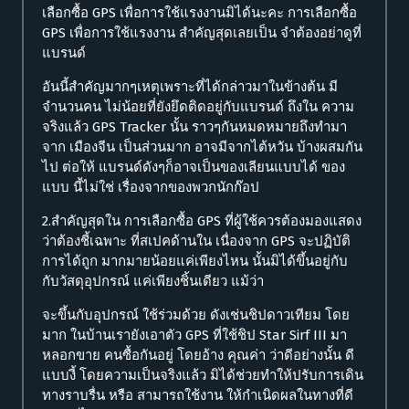
เลือกซื้อ GPS เพื่อการใช้แรงงานมิได้นะคะ การเลือกซื้อ
GPS เพื่อการใช้แรงงาน สำคัญสุดเลยเป็น จำต้องอย่าดูที่
แบรนด์
อันนี้สำคัญมากๆเหตุเพราะที่ได้กล่าวมาในข้างต้น มี
จำนวนคน ไม่น้อยที่ยังยึดติดอยู่กับแบรนด์ ถึงใน ความ
จริงแล้ว GPS Tracker นั้น ราวๆกันหมดหมายถึงทำมา
จาก เมืองจีน เป็นส่วนมาก อาจมีจากไต้หวัน บ้างผสมกัน
ไป ต่อให้ แบรนด์ดังๆก็อาจเป็นของเลียนแบบได้ ของ
แบบ นี้ไม่ใช่ เรื่องจากของพวกนักก๊อป
2.สำคัญสุดใน การเลือกซื้อ GPS ที่ผู้ใช้ควรต้องมองแสดง
ว่าต้องชี้เฉพาะ ที่สเปคด้านใน เนื่องจาก GPS จะปฏิบัติ
การได้ถูก มากมายน้อยแค่เพียงไหน นั้นมิได้ขึ้นอยู่กับ
กับวัสดุอุปกรณ์ แค่เพียงชิ้นเดียว แม้ว่า
จะขึ้นกับอุปกรณ์ ใช้ร่วมด้วย ดังเช่นชิปดาวเทียม โดย
มาก ในบ้านเรายังเอาตัว GPS ที่ใช้ชิป Star Sirf III มา
หลอกขาย คนซื้อกันอยู่ โดยอ้าง คุณค่า ว่าดีอย่างนั้น ดี
แบบงี้ โดยความเป็นจริงแล้ว มิได้ช่วยทำให้ปรับการเดิน
ทางราบรื่น หรือ สามารถใช้งาน ให้กำเนิดผลในทางที่ดี