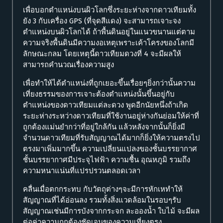
เพื่อบอกตำแหน่งบนผิวโลกซึ่งระยะห่างจากดาวเทียมทั้ง
ยัง 3 กับเครื่อง GPS (ที่จุดสีแดง) จะสามารถเจาะจง
ตำแหน่งบนผิวโลกได้ ถ้าพื้นดินอยู่ในแนวขนานแต่ตาม
ความจริงพื้นดินมีความงอเหตุเพราะเค้าโครงของโลกมี
ลักษณะกลม โดยเหตุนี้ดาวเทียมดวงที่ 4 จะมีผลให้
สามารถคำนวณเรื่องความสูง
เพื่อทำให้ได้ตำแหน่งที่ถูกเยอะขึ้นเรื่อยๆยิ่งกว่านั้นความ
เที่ยงธรรมของการเจาะต้องตำแหน่งนั้นขึ้นอยู่กับ
ตำแหน่งของดาวเทียมแต่ละดวง พูดอีกนัยหนึ่งถ้าเกิด
ระยะห่างระหว่างดาวเทียมที่ใช้งานอยู่ห่างกันย่อมให้ค่าที่
ถูกต้องแม่นยำกว่าที่อยู่ใกล้กัน แล้วหลังจากนั้นก็ยิ่งมี
จำนวนดาวเทียมที่รับสัญญาณได้มากก็ยิ่งให้ความตรงไป
ตรงมาเพิ่มมากขึ้น ความเปลี่ยนแปลงของชั้นบรรยากาศ
ชั้นบรรยากาศมีประจุไฟฟ้า ความชื้น อุณหภูมิ รวมถึง
ความหนาแน่นที่แปรปรวนตลอดเวลา
คลื่นเมื่อตกกระทบ กับวัตถุต่างๆจะมีการหักเหทำให้
สัญญาณที่ได้อ่อนลง รวมทั้งสิ่งแวดล้อมในรอบๆรับ
สัญญาณเช่นมีการบังจากกระจก ละอองน้ำ ใบไม้ จะมีผล
ต่อค่าความถูกต้องชัดเจนของความเที่ยงตรง