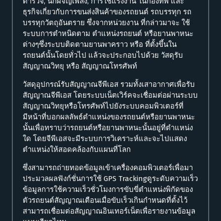
ตำรวจ, นักผจญเพลิง, การใช้แรงงาน ในกองทัพ และ
ธุรกิจเกี่ยวกับการขนส่งสินค้าของรถยนต์ รถบรรทุก รถ
บรรทุกวัตถุอันตราย ซึ่งจากหน่วยงาน ที่กล่าวมาจะ ใช้
ระบบการตำหนิดตาม ตำแหน่งรถยนต์ หรือยานพาหนะ
ต่างๆซึ่งระบบติดตามยานพาคราว หรือ ที่ตั้งขึ้นใน
รถยนต์นั้นโดยทั่วไป แล้วจะประกอบไปด้วย วัสดุรับ
สัญญาณวิทยุ หรือ สัญญาณโทรศัพท์
วัสดุอุปกรณ์รับสัญญาณจีพีเอส รวมทั้งเสาอากาศเพื่อรับ
สัญญาณจีพีเอส โดยระบบเน็ตเวิร์คจะเชื่อมต่อผ่านระบบ
สัญญาณวิทยุหรือโทรศัพท์ไปยังระบบคอมพิวเตอร์ที่
มีหน้าที่บอกผลลัพธ์ตำแหน่งของรถยนต์หรือยานพาหนะ
นั้นเพื่อทราบว่ารถยนต์หรือยานพาหนะนั้นอยู่ที่ตำแหน่ง
ใด โดยจีพีเอสจะมีระบบการวิเคราะห์และจะไปแสดง
ตำแหน่งให้สอดคล้องกับแผนที่โลก
ซึ่งสามารถถ่ายทอดข้อมูลเข้าเครื่องคอมพิวเตอร์เพื่อมา
ประมวลผลฟังก์ชั่นการใช้ GPS Trackingดูระดับความเร็ว
ข้อมูลการใช้ความเร็วชั่วโมงการขับขี่ตำแหน่งพิกัดของ
ตัวรถยนต์สัญญาณเตือนเมื่อขับเร็วเกินกำหนดที่ตั้งไว้
สามารถเชื่อมต่อสัญญาณอินเทอร์เน็ตเพื่อรายงานข้อมูล