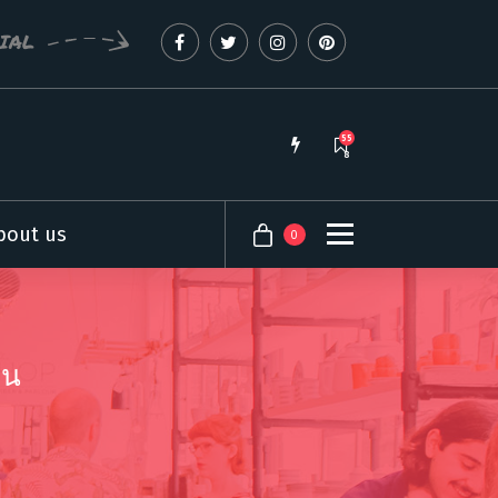
CIAL
55
8
bout us
0
ัน