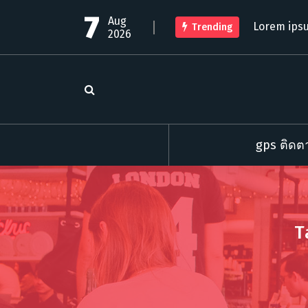
S
7
Aug
k
Lorem ipsu
Trending
2026
i
p
t
o
c
o
n
t
gps ติดตา
e
n
t
T