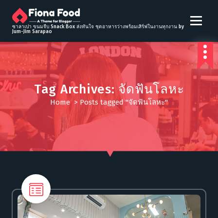
S
k
i
ซาลาเปา ขนมจีบ Snack Box ส่งทันใจ ชุดอาหารว่างพร้อมเสิร์ฟในงานทุกงาน by
Jum-Jim Sarapao
p
t
o
c
o
Tag Archives: จัดฟันโลหะ
n
t
Home
>
Posts tagged "จัดฟันโลหะ"
e
n
t