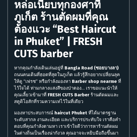
หล่อเนี้ยบทุกองศาที่
ภูเก็ต ร้านตัดผมที่คุณ
ต้องแวะ “Best Haircut
in Phuket” |
FRESH
CUTS barber
หากคุณกำลังเดินเล่นอยู่ที่
Bangla Road (ซอยบางลา)
ถนนคนเดินที่ฮอตที่สุดในภูเก็ต แล้วรู้สึกอยากเปลี่ยนลุค
ให้ดู “เฟรช” หรือกำลังมองหา
Barber shop nearme
ที่
ไว้ใจได้ ท่ามกลางแสงสีของป่าตอง… เราขอแนะนำให้
คุณเลี้ยวเข้ามาที่
FRESH CUTS Barber
ร้านตัดผมและ
สตูดิโอสักที่รวมความเท่ไว้ในที่เดียว
มองหาประสบการณ์
haircut Phuket
ที่ได้มาตรฐาน
ระดับสากล งานละเอียด และบริการประทับใจ เราคือคำ
ตอบที่คุณกำลังตามหา เราเข้าใจดีว่าการหาร้านตัดผม
ในต่างถิ่นเป็นเรื่องน่ากังวล คุณอาจจะหยิบมือถือขึ้นมา