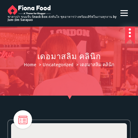
S
k
i
ซาลาเปา ขนมจีบ Snack Box ส่งทันใจ ชุดอาหารว่างพร้อมเสิร์ฟในงานทุกงาน by
Jum-Jim Sarapao
p
t
o
c
o
เดอมาสลิม คลินิก
n
t
Home
>
Uncategorized
>
เดอมาสลิม คลินิก
e
n
t