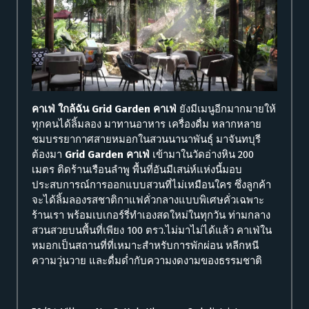
คาเฟ่ ใกล้ฉัน Grid Garden
คาเฟ่
ยังมีเมนูอีกมากมายให้
ทุกคนได้ลิ้มลอง มาทานอาหาร เครื่องดื่ม หลากหลาย
ชมบรรยากาศสายหมอกในสวนนานาพันธุ์ มาจันทบุรี
️ต้องมา
Grid Garden
คาเฟ่
เข้ามาในวัดอ่างหิน 200
เมตร ติดร้านเรือนลำพู พื้นที่อันมีเสน่ห์แห่งนี้มอบ
ประสบการณ์การออกแบบสวนที่ไม่เหมือนใคร ซึ่งลูกค้า
จะได้ลิ้มลองรสชาติกาแฟคั่วกลางแบบพิเศษคั่วเฉพาะ
ร้านเรา พร้อมเบเกอร์รี่ทำเองสดใหม่ในทุกวัน ท่ามกลาง
สวนสวยบนพื้นที่เพียง 100 ตรว.ไม่มาไม่ได้แล้ว คาเฟ่ใน
หมอกเป็นสถานที่ที่เหมาะสำหรับการพักผ่อน หลีกหนี
ความวุ่นวาย และดื่มด่ำกับความงดงามของธรรมชาติ