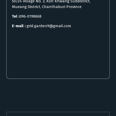
50/24 Village No. 3, Koh Khwang Subdistrict,
Mueang District, Chanthaburi Province
Tel :
096-0198668
E-mail :
grid.garden9@gmail.com