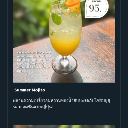
Summer Mojito
ผสานความเปรี้ยวอมหวานของน้ำสับปะรดกับไซรัปยูสุ
หอม สดชื่นแบบญี่ปุ่น!