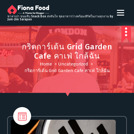
S
k
i
ซาลาเปา ขนมจีบ Snack Box ส่งทันใจ ชุดอาหารว่างพร้อมเสิร์ฟในงานทุกงาน by
Jum-Jim Sarapao
p
t
o
c
กริดการ์เด้น Grid Garden
o
Cafe คาเฟ่ ใกล้ฉัน
n
t
Home
>
Uncategorized
>
e
กริดการ์เด้น Grid Garden Cafe คาเฟ่ ใกล้ฉัน
n
t