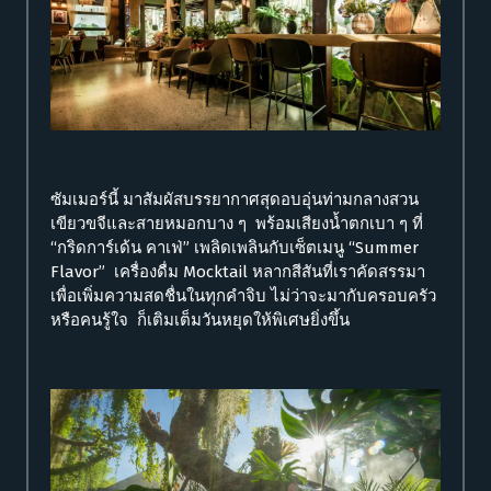
ซัมเมอร์นี้ มาสัมผัสบรรยากาศสุดอบอุ่นท่ามกลางสวน
เขียวขจีและสายหมอกบาง ๆ พร้อมเสียงน้ำตกเบา ๆ ที่
“กริดการ์เด้น คาเฟ่” เพลิดเพลินกับเซ็ตเมนู “Summer
Flavor” เครื่องดื่ม Mocktail หลากสีสันที่เราคัดสรรมา
เพื่อเพิ่มความสดชื่นในทุกคำจิบ ไม่ว่าจะมากับครอบครัว
หรือคนรู้ใจ ก็เติมเต็มวันหยุดให้พิเศษยิ่งขึ้น