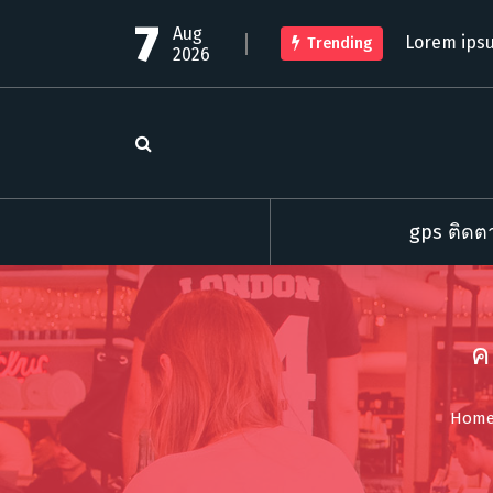
S
7
Aug
k
Lorem ipsu
Trending
2026
i
p
t
o
c
o
n
t
gps ติดตา
e
n
t
ค
Hom