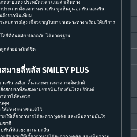
นิกหลายแห่ง ประหยัดเวลา และค่าเดินทาง
ประเภท ตั้งแต่การตรวจฟัน ขูดหินปูน อุดฟัน ถอนฟัน
จนถึงรากฟันเทียม
ีประสบการณ์สูง เชี่ยวชาญในสาขาเฉพาะทาง พร้อมให้บริการ
โลยีที่ทันสมัย ปลอดภัย ได้มาตรฐาน
ลูกค้าอย่างใกล้ชิด
สมายลี่พลัส SMILEY PLUS
จฟัน เหงือก ลิ้น และตรวจหาความผิดปกติ
สิ่งสกปรกที่สะสมตามซอกฟัน ป้องกันโรคปริทันต์
ยวอาหารได้สะดวก
ันคุด
ให้เก็บรักษาฟันแท้ไว้
่วยให้เคี้ยวอาหารได้สะดวก พูดชัด และเพิ่มความมั่นใจ
รมชาติ
ีรูปฟันให้สวยงาม กลมกลืน
ูญเสีย ช่วยให้เคี้ยวอาหารได้สะดวก พูดชัด และเพิ่มความ