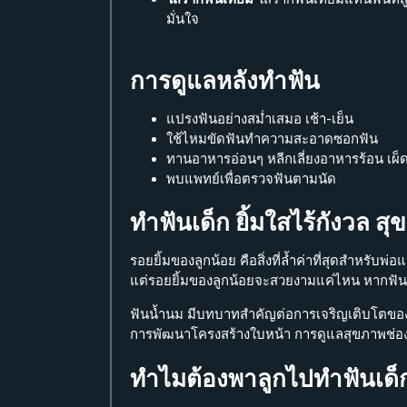
มั่นใจ
การดูแลหลังทำฟัน
แปรงฟันอย่างสม่ำเสมอ เช้า-เย็น
ใช้ไหมขัดฟันทำความสะอาดซอกฟัน
ทานอาหารอ่อนๆ หลีกเลี่ยงอาหารร้อน เผ็ด
พบแพทย์เพื่อตรวจฟันตามนัด
ทำฟันเด็ก ยิ้มใสไร้กังวล ส
รอยยิ้มของลูกน้อย คือสิ่งที่ล้ำค่าที่สุดสำหรับพ
แต่รอยยิ้มของลูกน้อยจะสวยงามแค่ไหน หากฟั
ฟันน้ำนม มีบทบาทสำคัญต่อการเจริญเติบโตของเ
การพัฒนาโครงสร้างใบหน้า การดูแลสุขภาพช่องปากเ
ทำไมต้องพาลูกไปทำฟันเด็