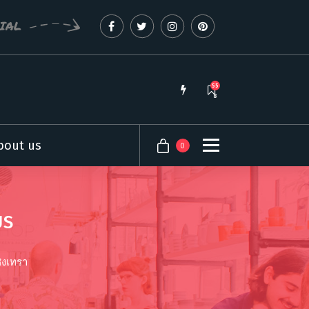
CIAL
55
8
bout us
0
US
ิงเทรา