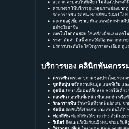
สะดวก ครบจบในที่เดียว ไม่ต้องไปหาคลิ
ครบวงจร ให้บริการดูแลสุขภาพช่องปากทุก
รักษารากฟัน จัดฟัน ฟอกสีฟัน วีเนียร์ ไป
คุณหมอผู้เชี่ยวชาญ ทันตแพทย์ทุกท่านม
อย่างมืออาชีพ
เทคโนโลยีทันสมัย ใช้เครื่องมือและเทคโน
ราคา คุ้มค่า มีแพ็คเกจให้เลือกหลากหลาย
บริการประทับใจ ใส่ใจทุกรายละเอียด ดูแล
บริการของ คลินิกทันตกรรม
ตรวจฟัน
ตรวจสุขภาพช่องปากโดยรวม ตรว
ขูดหินปูน
ขจัดคราบหินปูน แบคทีเรีย และ
อุดฟัน
รักษาเนื้อฟันที่สึกหรอ ช่วยให้เคี้
ถอนฟัน
ถอนฟันที่ผุหนัก ฟันแตกหัก หรือฟ
รักษารากฟัน
รักษาฟันที่รากฟันอักเสบ ช่วย
จัดฟัน
จัดฟันให้เรียงสวยงาม สบฟันได้ดี ช
ฟอกสีฟัน
ฟอกสีฟันให้ขาวสว่าง ดั่งฟันธร
วีเนียร์
ติดแผ่นวีเนียร์บนผิวฟัน ช่วยปรับส
ใส่รากฟันเทียม
ใส่รากฟันเทียมแทนฟันที่ส