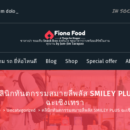
IN SO
m dolor sit
ซาลาเปา ขนมจีบ Snack Box ส่งทันใจ ชุดอาหารว่างพร้อมเสิร์ฟในงาน
ทุกงาน by Jum-Jim Sarapao
ม รถ ยี่ห้อไหนดี
Blog
Shop
Special offer
A
ลินิกทันตกรรมสมายลี่พลัส SMILEY PL
ฉะเชิงเทรา
e
>
Uncategorized
>
คลินิกทันตกรรมสมายลี่พลัส SMILEY PLUS ฉะเช