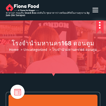
S
k
i
ซาลาเปา ขนมจีบ Snack Box ส่งทันใจ ชุดอาหารว่างพร้อมเสิร์ฟในงานทุกงาน by
Jum-Jim Sarapao
p
t
o
c
o
โรงจำนำมหานคร168 ดอนตูม
n
t
Home
>
Uncategorized
>
โรงจำนำมหานคร168 ดอนตูม
e
n
t