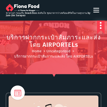
S
k
i
ซาลาเปา ขนมจีบ Snack Box ส่งทันใจ ชุดอาหารว่างพร้อมเสิร์ฟในงานทุกงาน by
Jum-Jim Sarapao
p
t
o
c
บริการฝากกระเป๋าสัมภาระและส่ง
o
โดย AIRPORTELs
n
t
Home
>
Uncategorized
>
e
บริการฝากกระเป๋าสัมภาระและส่ง โดย AIRPORTELs
n
t