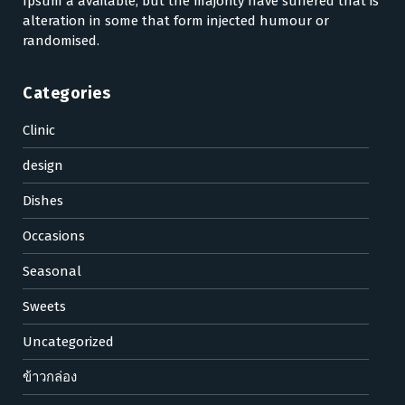
Ipsum a available, but the majority have suffered that is
alteration in some that form injected humour or
randomised.
Categories
Clinic
design
Dishes
Occasions
Seasonal
Sweets
Uncategorized
ข้าวกล่อง