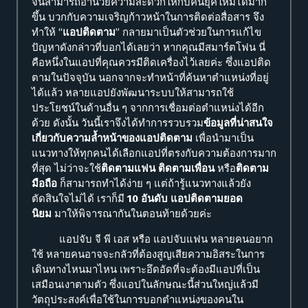
จนสามารถอำนวยความสะดวกให้กับคนยุคใหม่ได้มาก
ขึ้น บวกกับความเจริญก้าวหน้าในการติดต่อสื่อสาร จึง
ทำให้ “
แอปติดตาม
” กลายมาเป็นตัวช่วยในการแก้ไข
ปัญหาดังกล่าวที่บอกได้เลยว่า หากคุณมีสมาร์ตโฟน นี่
คือหนึ่งในแอปที่คุณควรมีติดเครื่องไว้เลยค่ะ ซึ่งแอปติด
ตามในปัจจุบัน นอกจากจะทำหน้าที่ค้นหาตำแหน่งที่อยู่
ได้แล้ว หลายแอปยังพัฒนาระบบให้สามารถใช้
ประโยชน์ในด้านอื่น ๆ จากการเชื่อมต่อตำแหน่งได้อีก
ด้วย ดังนั้น วันนี้เราจึงได้ทำการรวบรวม
ข้อมูลที่น่าสนใจ
เกี่ยวกับความล้ำหน้าของแอปติดตาม
เพื่อนำมาเป็น
แนวทางให้ทุกคนได้เลือกแอปที่ตรงกับความต้องการมาก
ที่สุด ไม่ว่าจะใช้
ติดตามแฟน
ติดตามเพื่อน
หรือ
ติดตาม
มือถือ
ก็สามารถทำได้ง่าย ๆ แต่ถ้ารู้แนวทางแล้วยัง
ตัดสินใจไม่ได้ เราก็มี
10 อันดับ แอปติดตามยอด
นิยม
มาให้พิจารณากันในตอนท้ายด้วยค่ะ
แอปจับ จี พี เอส หรือ แอปจับแฟน
หลายคนอยาก
ใช้ หลายคนอาจจะกลัวที่ต้องสูญเสียความอิสระในการ
เดินทางไหนมาไหน เพราะอึดอัดที่จะต้องมีแอปที่เป็น
เสมือนเงาตามตัว ซึ่งแอปในลักษณะนี้ส่วนใหญ่แล้วมี
วัตถุประสงค์เพื่อใช้ในการบอกตำแหน่งของคนใน