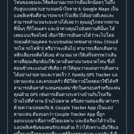
โฟนของคุณจะใช้พลังงานมากกว่าเดิมเล็กน้อยๆ ไม่ถึง
กับสูบแบตฮวบฮาบจนหน้าใจหาย 6. Google Maps เป็น
แอพลิเคชั่นที่สามารถพาเราไปเที่ยวได้อย่างดีเลยและ
สามารถคำนวณระยะทางได้เลยว่า คุณอยู่ไกลจากสถาน
ที่นั้นๆ กี่กิโลเมตร และนำทางคุณไปยังสถานที่นั้นๆ ได้
เลยแบบเรียลไทม์ เลือกวิธีการเดินทางได้ว่าจะไปโดย
รถยนต์ส่วนบุคคล ระบบขนส่งมวลชนสาธารณะ (รถเมล์
รถไฟ รถไฟฟ้า) หรือว่าจะเดินไป สามารถเลือกเส้นทาง
หลีกเลี่ยงรถติดได้เลย คำนวณเวลาให้เสร็จสรรพว่าเส้น
ทางที่คุณเลือกต้องใช้เวลาเดินทางนานขนาดไหน ซึ่งก็
ค่อนข้างจะแม่นยำทีเดียว ทำให้คุณวางแผนการเดินทาง
ได้อย่างง่ายดายและรวดเร็ว 7. Family GPS Tracker แอ
ปตามแฟน และครอบครัว ที่มีให้ดาวน์โหลดมาใช้ได้ฟรี
สามารถค้นหาตำแหน่งของสมาชิกในครอบครัวหรือแฟน
คุณด้วย GPS เช่นการเดินทางระหว่างบ้านกับโรงเรีย
บ้านไปที่ทำงาน บ้านไปตลาด หรือสถานท่องเที่ยวต่างๆๆ
ด้วยความปลอดภัย 8. Couple Tracker App เป็นแอป
ตามแฟน ต้องบอกว่า Couple Tracker App นี้ถูก
ออกแบบมาเพื่อการนี้โดยเฉพาะ และยังเรียกได้ว่าเป็น
แอปพลิเคชั่นของคนรักแฟนด้วย ก็ว่าได้เพราะเมื่อใช้แอ
ปนี้หมายถึงคุณยอมที่จะแชร์กิจกรรมต่างๆ แอปจับ จี พี