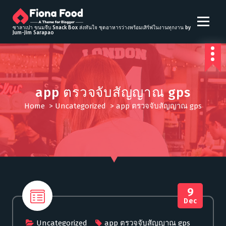
S
k
i
ซาลาเปา ขนมจีบ Snack Box ส่งทันใจ ชุดอาหารว่างพร้อมเสิร์ฟในงานทุกงาน by
Jum-Jim Sarapao
p
t
o
c
o
app ตรวจจับสัญญาณ gps
n
t
Home
>
Uncategorized
>
app ตรวจจับสัญญาณ gps
e
n
t
9
Dec
Uncategorized
app ตรวจจับสัญญาณ gps