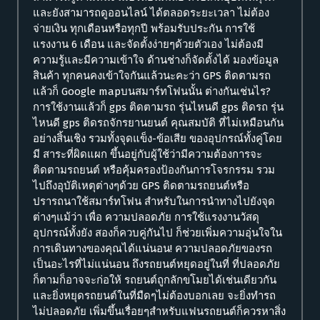
และยังสามารถดูออนไลน์ ได้ตลอดระยะเวลา ไม่ต้อง
จ่ายเงิน ทุกเดือนหรือทุกปี พร้อมรับประกัน การใช้
แรงงาน 6 เดือน และจัดตั้งง่ายๆด้วยตัวเอง ไม่ต้องมี
ความรู้และมีความเข้าใจ ด้านช่างก็จัดตั้งได้ มองข้อมูล
สินค้า ทุกคนคงเข้าใจกันแล้วนะคะว่า GPS ติดตามรถ
แล้วก็ Google mapบนสมาร์ทโฟนนั้น ต่างกันเช่นไร?
การใช้งานแล้วก็ gps ติดตามรถ รุ่นไหนดี gps ติดรถ รุ่น
ไหนดี gps ติดรถจักรยานยนต์ คุณสมบัติ ที่ไม่เหมือนกัน
อย่างสิ้นเชิง รวมทั้งจุดแข็ง-ข้อเสีย ของอุปกรณ์ทั้งคู่โดย
มี สาระที่ผิดแผก ขึ้นอยู่กับผู้ใช้ว่ามีความต้องการจะ
ติดตามรถยนต์ หรือคุ้มครองป้องกันการโจรกรรม รวม
ไปถึงอุบัติเหตุต่างๆด้วย GPS ติดตามรถยนต์หรือ
ปรารถนาใช้สมาร์ทโฟน สำหรับในการนำทางไปยังจุด
ต่างๆแม้ว่า เพื่อ ความปลอดภัย การใช้แรงงานวัสดุ
อุปกรณ์ทั้งยัง สองก็ควบคู่กันไป ก็ช่วยเพิ่มความอุ่นใจใน
การเดินทางของคุณได้แน่นอน! ความปลอดภัยของรถ
เป็นอะไรที่ไม่แน่นอน ถึงรถยนต์หยุดอยู่ในที่ ที่ปลอดภัย
ก็ตามก็อาจจะก่อให้ รถยนต์ถูกลักขโมยได้เช่นเดียวกัน
และยิ่งหยุดรถยนต์ในที่มืดๆไม่ต้องบอกเลย จะยิ่งทำรถ
ไม่ปลอดภัย เพิ่มขึ้นเรื่อยๆสำหรับแฟนรถยนต์ก็ควรหาสิ่ง