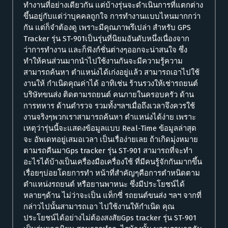
ทำงานที่อย่างเดียวกัน แต่บ้างรุ่นจะดำเนินการที่แตกต่าง
ขึ้นอยู่กับแต่ว่าบุคคลถูกใจ การทำงานแบบไหนมากกว่า
กัน แต่ก็จำต้องดู เพราะมีคุณภาพรึเปล่า สำหรับ GPS
Tracker รุ่น ST-901เป็นรุ่นที่นิยมอันดับหนึ่งเนื่องจาก
ว่าการทำงาน และก็ฟังก์ชั่นต่างๆออกจะน่าสนใจ ซึ่ง
ทำให้คนส่วนมากนำไปใช้งานกันจะมีความรู้ความ
สามารถค้นหา ตำแหน่งได้เก่งอยู่แล้ว สามารถเอาไปใช้
งานให้ กำเนิดคุณค่าได้ อาทิเช่น ร้านรวงให้เช่ารถยนต์
บริษัทขนส่ง ติดตามรถยนต์ คนภายในครอบครัว ด้าน
การทหาร ด้านตำรวจ รวมทั้งฯลฯเมื่อถึงเวลาจึงควรใช้
งานจริงๆพวกเราสามารถค้นหา ตำแหน่งได้ง่าย เพราะ
เหตุว่ารุ่นนี้จะแสดงข้อมูลแบบ Real-Time ข้อมูลล่าสุด
จะ อัพเดทอยู่เสมอเวลา เป็นเรื่อง่ายเลย ถ้าเกิดมุ่งหมาย
ตามรถคืนมาGps tracker รุ่น ST-901 สามารถที่จะทำ
อะไรได้บ้างเป็นเครื่องมือเครื่องใช้ ที่มีคนรู้จักกันมากขึ้น
เรื่อยๆบ่อยโดยการทำ หน้าที่สำคัญๆคือการตำหนิดตาม
ตำแหน่งรถยนต์ หรือยานพาหนะ ซึ่งมีประโยชน์ได้
หลายๆด้าน ไม่ว่าจะเป็น แท็กซี่ รถยนต์ขนส่ง ฯลฯ จากที่
กล่าวไปนั้นสามารถเอา ไปใช้งานให้กำเนิด คุณ
ประโยชน์ได้อย่างไม่ต้องสงสัยGps tracker รุ่น ST-901