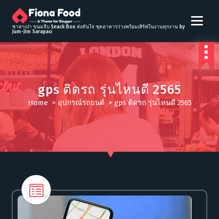
S
k
i
ซาลาเปา ขนมจีบ Snack Box ส่งทันใจ ชุดอาหารว่างพร้อมเสิร์ฟในงานทุกงาน by
Jum-Jim Sarapao
p
t
o
c
o
gps ติดรถ รุ่นไหนดี 2565
n
t
Home
>
อุปกรณ์รถยนต์
>
gps ติดรถ รุ่นไหนดี 2565
e
n
t