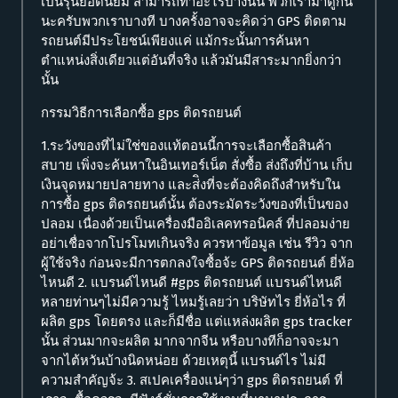
เป็นรุ่นยอดนิยม สามารถทำอะไรบ้างนั้น พวกเรามาดูกัน
นะครับพวกเราบางที บางครั้งอาจจะคิดว่า GPS ติดตาม
รถยนต์มีประโยชน์เพียงแค่ แม้กระนั้นการค้นหา
ตำแหน่งสิ่งเดียวแต่อันที่จริง แล้วมันมีสาระมากยิ่งกว่า
นั้น
กรรมวิธีการเลือกซื้อ gps ติดรถยนต์
1.ระวังของที่ไม่ใช่ของแท้ตอนนี้การจะเลือกซื้อสินค้า
สบาย เพิ่งจะค้นหาในอินเทอร์เน็ต สั่งซื้อ ส่งถึงที่บ้าน เก็บ
เงินจุดหมายปลายทาง และส่ิงที่จะต้องคิดถึงสำหรับใน
การซื้อ gps ติดรถยนต์นั้น ต้องระมัดระวังของที่เป็นของ
ปลอม เนื่องด้วยเป็นเครื่องมืออิเลคทรอนิคส์ ที่ปลอมง่าย
อย่าเชื่อจากโปรโมทเกินจริง ควรหาข้อมูล เช่น รีวิว จาก
ผู้ใช้จริง ก่อนจะมีการตกลงใจซื้อจ้ะ GPS ติดรถยนต์ ยี่ห้อ
ไหนดี 2. แบรนด์ไหนดี #gps ติดรถยนต์ แบรนด์ไหนดี
หลายท่านๆไม่มีความรู้ ไหมรู้เลยว่า บริษัทไร ยี่ห้อไร ที่
ผลิต gps โดยตรง และก็มีชื่อ แต่แหล่งผลิต gps tracker
นั้น ส่วนมากจะผลิต มากจากจีน หรือบางทีก็อาจจะมา
จากไต้หวันบ้างนิดหน่อย ด้วยเหตุนี้ แบรนด์ไร ไม่มี
ความสำคัญจ้ะ 3. สเปคเครื่องแน่ๆว่า gps ติดรถยนต์ ที่