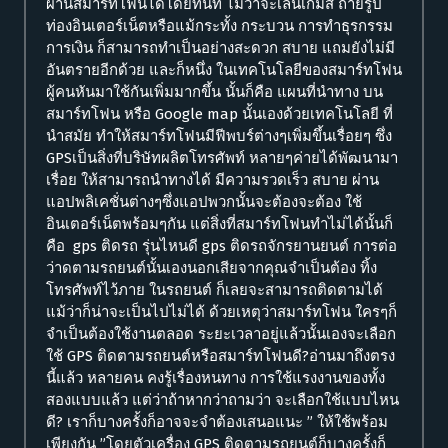
ผ่านสมาร์ทโฟนได้โดยทันที ไม่ว่าจะเล่นเกมส์ ถ่ายรูป
ท่องอินเตอร์เน็ตหรือแม้กระทั้ง กระบวน การทำธุรกรรม
การเงิน ก็สามารถทำเป็นอย่างสะดวก สบาย แถมยังไม่มี
อันตรายอีกด้วย และก็หนึ่ง ในเทคโนโลยีของสมาร์ทโฟน
ผู้คนหันมาใช้กันเพิ่มมากขึ้น นั้นก็คือ แผนที่นำทาง บน
สมาร์ทโฟน หรือ Google map นั้นเองด้วยเทคโนโลยี ที่
นำสมัย ทำให้สมาร์ทโฟนมีฟีพบร์ต่างๆเพิ่มขึ้นเรื่อยๆ ซึ่ง
GPSเป็นสิ่งที่บริษัทผลิตโทรศัพท์ หลายๆค่ายได้พัฒนามา
เรื่อย ให้สามารถนำทางได้ มีความรวดเร็ว สบาย ผ่าน
แอปพลิเคชั่นต่างๆซึ่งแอปพวกนั้นจะต้องจะต้อง ใช้
อินเตอร์เน็ตพร้อมๆกัน แต่สิ่งที่สมาร์ทโฟนทำไม่ได้นั้นก็
คือ gps ติดรถ รุ่นไหนดี gps ติดรถจักรยานยนต์ การต่อ
ว่าดตามรถยนต์นั้นเองนอกเสียจากคุณจำเป็นต้อง ทิ้ง
โทรศัพท์ไว้ภาย ในรถยนต์ ก็เลยจะสามารถติดตามได้
แม้ว่าก็น่าจะเป็นไปไม่ได้ ด้วยเหตุว่าสมาร์ทโฟน ใครๆก็
จำเป็นต้องใช้งานตลอด ระยะเวลาอยู่แล้วนั้นเองจะเลือก
ใช้ GPS ติดตามรถยนต์หรือสมาร์ทโฟนดี?อ่านมาถึงตรง
นี้แล้ว หลายคน คงรู้เรื่องหนทาง การใช้แรงงานของทั้ง
สองแบบแล้ว แต่ว่าถ้าหากว่าถามว่า จะเลือกใช้แบบไหน
ดี? เราก็บางครั้งก็อาจจะจำต้องเสนอแนะ ” ให้ใช้พร้อม
เพียงกัน ”โดยตัวเครื่อง GPS ติดตามรถยนต์ก็บางครั้งก็