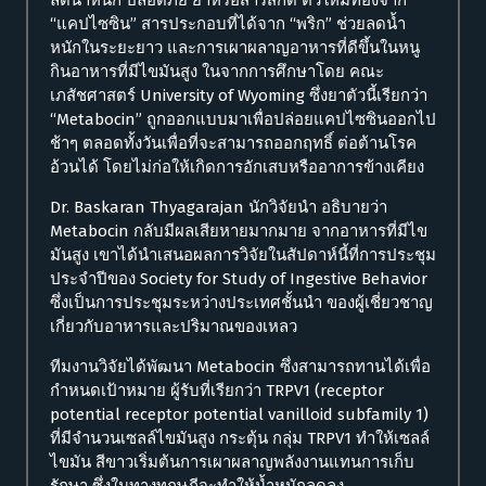
ลดน้ำหนัก ปลอดภัย ยาหรือสารสกัด ตัวใหม่ที่อิงจาก
“แคปไซซิน” สารประกอบที่ได้จาก “พริก” ช่วยลดน้ำ
หนักในระยะยาว และการเผาผลาญอาหารที่ดีขึ้นในหนู
กินอาหารที่มีไขมันสูง ในจากการศึกษาโดย คณะ
เภสัชศาสตร์ University of Wyoming ซึ่งยาตัวนี้เรียกว่า
“Metabocin” ถูกออกแบบมาเพื่อปล่อยแคปไซซินออกไป
ช้าๆ ตลอดทั้งวันเพื่อที่จะสามารถออกฤทธิ์ ต่อต้านโรค
อ้วนได้ โดยไม่ก่อให้เกิดการอักเสบหรืออาการข้างเคียง
Dr. Baskaran Thyagarajan นักวิจัยนำ อธิบายว่า
Metabocin กลับมีผลเสียหายมากมาย จากอาหารที่มีไข
มันสูง เขาได้นำเสนอผลการวิจัยในสัปดาห์นี้ที่การประชุม
ประจำปีของ Society for Study of Ingestive Behavior
ซึ่งเป็นการประชุมระหว่างประเทศชั้นนำ ของผู้เชี่ยวชาญ
เกี่ยวกับอาหารและปริมาณของเหลว
ทีมงานวิจัยได้พัฒนา Metabocin ซึ่งสามารถทานได้เพื่อ
กำหนดเป้าหมาย ผู้รับที่เรียกว่า TRPV1 (receptor
potential receptor potential vanilloid subfamily 1)
ที่มีจำนวนเซลล์ไขมันสูง กระตุ้น กลุ่ม TRPV1 ทำให้เซลล์
ไขมัน สีขาวเริ่มต้นการเผาผลาญพลังงานแทนการเก็บ