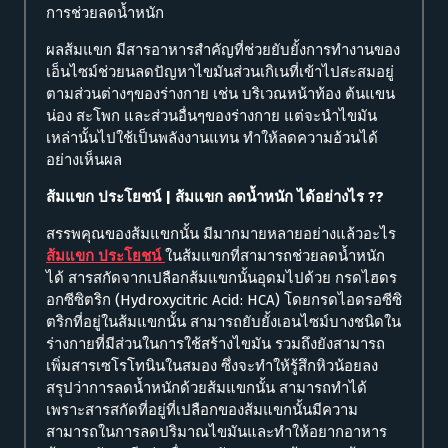
การช่วยลดน้ำหนัก
ผลส้มแขก มีสารอาหารสำคัญที่ช่วยยับยั้งการทำงานของ
เอ็นไซม์ช่วยนลดปัญหาไขมันส่วนเกิเนที่เข้าไปสะสมอยู่
ตามส่วนต่างๆของร่างกาย เช่น บริเวณหน้าท้อง ต้นแขน
น่อง สะโพก และส่วนอื่นๆของร่างกาย แต่จะนำไขมัน
เหล่านั้นไปใช้เป็นพลังงานแทน ทำให้ลดความอ้วนได้
อย่างเห็นผล
ส้มแขก ประโยชน์
| ส้มแขก ลดน้ำหนัก ได้อย่างไร ??
สรรพคุณของส้มแขกนั้น มีมากมายหลายอย่างแล้วอะไร
ส้มแขก ประโยชน์
ในส้มแขกที่สามารถช่วยลดน้ำหนัก
ได้ สารสกัดจากเปลือกส้มแขกนั้นอุดมไปด้วย กรดไฮดร
อกซีซิตริก (Hydroxycitric Acid: HCA) โดยกรดไอดรอซีซิ
ตริกที่อยู่ในส้มแขกนั้น สามารถยับยั้งเอนไซม์บางชนิดใน
ร่างกายที่มีส่วนในการใช้สร้างไขมัน รวมถึงยังสามารถ
เพิ่มสารเซโรโทนินในสมอง ซึ่งจะทำให้รู้สึกหิวน้อยลง
สรุปว่าการลดน้ำหนักด้วยส้มแขกนั้น สามารถทำได้
เพราะสารสกัดที่อยู่ที่เปลือกของส้มแขกนั้นมีความ
สามารถในการลดปริมาณไขมันและทำให้อยากอาหาร