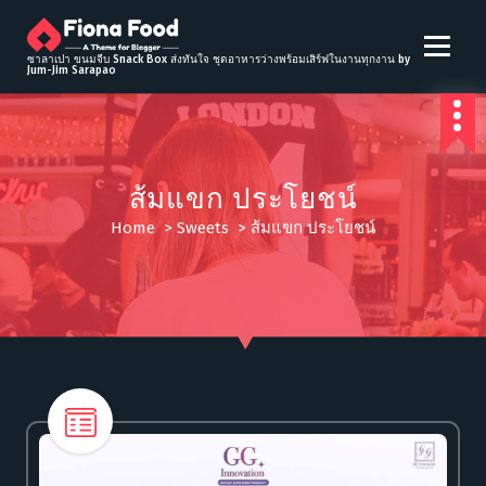
S
k
i
ซาลาเปา ขนมจีบ Snack Box ส่งทันใจ ชุดอาหารว่างพร้อมเสิร์ฟในงานทุกงาน by
Jum-Jim Sarapao
p
t
o
c
o
ส้มแขก ประโยชน์
n
t
Home
>
Sweets
>
ส้มแขก ประโยชน์
e
n
t