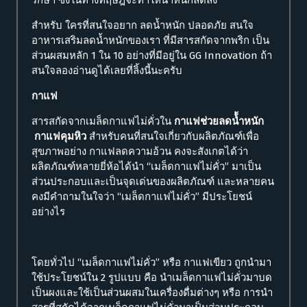
รักษา ซึ่งในทางทฤษฎีจะทำให้น้ำหนักลดลง
สำหรับ ใครที่สนใจอยาก ลดน้ำหนัก ปลอดภัย สนใจ
อาหารเสริมลดน้ำหนักของเรา ที่มีสารสกัดจากพริก เป็น
ส่วนผสมหลัก 1 ใน 10 อย่างที่มีอยู่ใน GG Innovation ถ้า
สนใจลองอ่านดูได้เลยที่ลิ้งนี้นะครับ
กาแฟ
สารสกัดจากเมล็ดกาแฟไม่คั่วใน
กาแฟช่วยลดน้้ำหนัก
กาแฟคุมหิว
สำหรับคนที่สนใจเกี่ยวกับผลิตภัณฑ์เพื่อ
สุขภาพอย่าง กาแฟลดความอ้วน คงจะสังเกตได้ว่า
ผลิตภัณฑ์หลายยี่ห้อได้นำ “เมล็ดกาแฟไม่คั่ว” มาเป็น
ส่วนประกอบและเป็นจุดเด่นของผลิตภัณฑ์ และหลายคน
คงมีคำถามในใจว่า “เมล็ดกาแฟไม่คั่ว” มีประโยชน์
อย่างไร
โดยทั่วไป “เมล็ดกาแฟไม่คั่ว” หรือ กาแฟเขียว ถูกนำมา
ใช้ประโยชน์ใน 2 รูปแบบ คือ นำเมล็ดกาแฟไม่คั่วมาบด
เป็นผงและใช้เป็นส่วนผสมในเครื่องดื่มต่างๆ หรือ การนำ