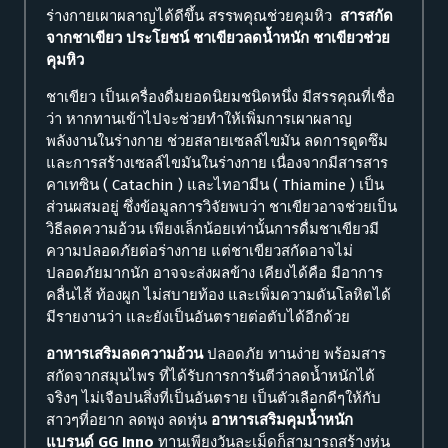
ร่างกายเผาผลาญได้ดีขึ้น สรรพคุณช่วยคุมหิว
สารสกัด
จากชาเขียว ประโยชน์
ชาเขียวลดน้ำหนัก
ชาเขียวช่วย
คุมหิว
ชาเขียว เป็นเครื่องดื่มยอดนิยมชนิดหนึ่ง มีสรรคุณที่เชื่อ
ว่า หากทานเข้าไปจะช่วยทำให้เพิ่มการเผาผลาญ
พลังงานในร่างกาย ช่วยสลายเซลล์ไขมัน ลดการดูดซึม
และการสร้างเซลล์ไขมันในร่างกาย เนื่องจากมีสารสาร
คาเทซิน ( Catachin ) และไทอามีน ( Thiamine ) เป็น
ส่วนผสมอยู่ ซึ่งข้อมูลการวิจัยพบว่า ชาเขียวอาจช่วยเป็น
วิธีลดความอ้วน เพียงเล็กน้อยเท่านั้นการดื่มชาเขียวมี
ความปลอดภัยต่อร่างกาย แต่ชาเขียวสกัดอาจไม่
ปลอดภัยมากนัก อาจจะส่งผลข้าง เคียงได้คือ มีอาการ
คลื่นไส้ ท้องผูก ไม่สบายท้อง และเพิ่มความดันโลหิตได้
มีรายงานว่า และยังเป็นอันตรายต่อตับได้อีกด้วย
อาหารเสริมลดความอ้วน
ปลอดภัย ทานง่าย พร้อมสาร
สกัดจากสมุนไพร ที่ได้รับการการันตีว่าลดน้ำหนักได้
จริงๆ ไม่เจือปนสิ่งที่เป็นอันตราย เป็นตัวเลือกดีๆให้กับ
สาวๆที่อยาก ลดพุง ลดหุ่น
อาหารเสริมคุมน้ำหนัก
แบรนด์
GG Inno
ทานเพียงวันละเม็ดก็สามารถสร้างหุ่น