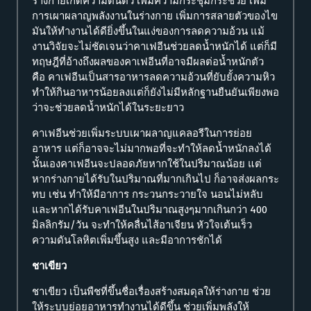
ร่างกายเกิดความตื่นตัว เพิ่มความกระชุ่มกระชวย เพิ่ม
การเผาผลาญพลังงานในร่างกาย เพิ่มการสลายตัวของไข
มันให้ทำงานได้ดียิ่งขึ้นในแง่ของการลดความอ้วน แม้
งานวิจัยจะไม่ชัดเจนว่าคาเฟอีนช่วยลดน้ำหนักได้ แต่ก็มี
ทฤษฎีที่อ้างถึงผลของคาเฟอีนที่อาจมีผลต่อน้ำหนักตัว
คือ คาเฟอีนเป็นสารอาหารลดความอ้วนที่ยับยั้งความหิว
ทำให้กินอาหารน้อยลงแต่ก็ยังไม่มีหลักฐานยืนยันเพียงพอ
ว่าจะช่วยลดน้ำหนักได้ในระยะยาว
คาเฟอีนช่วยเพิ่มระบบเผาผลาญแคลอรีในการย่อย
อาหาร แต่ก็อาจจะไม่มากพอที่จะทำให้ลดน้ำหนักลงได้
นั้นเองคาเฟอีนจะปลอดภัยหากใช้ในปริมาณน้อย แต่
หากร่างกายได้รับในปริมาณที่มากเกินไป ก็อาจส่งผลกระ
ทบ เช่น ทำให้มีอาการ กระวนกระวายใจ นอนไม่หลับ
และหากได้รับคาเฟอีนในปริมาณสูงๆมากเกินกว่า 400
มิลลิกรัม/วัน จะทำให้คลื่นไส้อาเจียน หัวใจเต้นเร็ว
ความดันโลหิตเพิ่มขึ้นสูง และมีอาการชักได้
ชาเขียว
ชาเขียว เป็นพืชที่ขึ้นชื่อเรื่องสร้างสมดุลให้ร่างกาย ช่วย
ให้ระบบย่อยอาหารทำงานได้ดีขึ้น ช่วยเพิ่มพลังให้