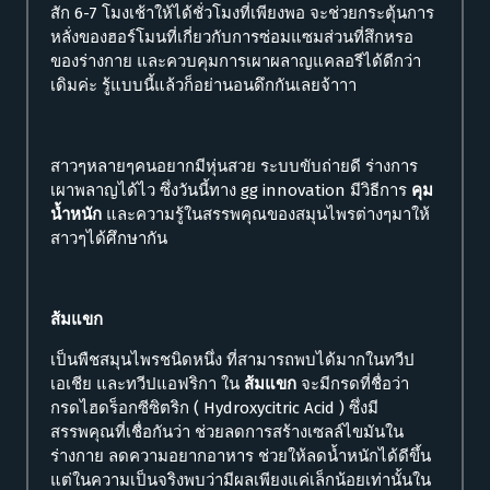
สัก 6-7 โมงเช้าให้ได้ชั่วโมงที่เพียงพอ จะช่วยกระตุ้นการ
หลั่งของฮอร์โมนที่เกี่ยวกับการซ่อมแซมส่วนที่สึกหรอ
ของร่างกาย และควบคุมการเผาผลาญแคลอรีได้ดีกว่า
เดิมค่ะ รู้แบบนี้แล้วก็อย่านอนดึกกันเลยจ้าาา
สาวๆหลายๆคนอยากมีหุ่นสวย ระบบขับถ่ายดี ร่างการ
เผาพลาญได้ไว ซึ่งวันนี้ทาง gg innovation มีวิธีการ
คุม
น้ำหนัก
และความรู้ในสรรพคุณของสมุนไพรต่างๆมาให้
สาวๆได้ศึกษากัน
ส้มแขก
เป็นพืชสมุนไพรชนิดหนึ่ง ที่สามารถพบได้มากในทวีป
เอเชีย และทวีปแอฟริกา ใน
ส้มแขก
จะมีกรดที่ชื่อว่า
กรดไฮดร็อกซีซิตริก ( Hydroxycitric Acid ) ซึ่งมี
สรรพคุณที่เชื่อกันว่า ช่วยลดการสร้างเซลล์ไขมันใน
ร่างกาย ลดความอยากอาหาร ช่วยให้ลดน้ำหนักได้ดีขึ้น
แต่ในความเป็นจริงพบว่ามีผลเพียงแค่เล็กน้อยเท่านั้นใน