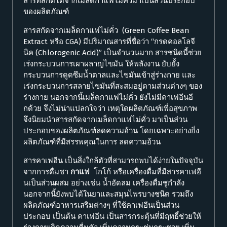
สารที่สกัดได้จากเมล็ดกาแฟไม่คั่วมาเป็นส่วนประกอบ
ของผลิตภัณฑ์
สารสกัดจากเมล็ดกาแฟไม่คั่ว (Green Coffee Bean
Extract หรือ CGA) มีปริมาณสารที่ชื่อว่า “กรดคอลโลจี
นิค (Chlorogenic Acid)” เป็นจำนวนมาก สารชนิดนี้ช่วย
เร่งกระบวนการเผาผลาญไขมัน ให้พลังงาน ยับยั้ง
กระบวนการดูดซึมน้ำตาลและไขมันเข้าสู่ร่างกาย และ
เร่งกระบวนการสลายไขมันที่สะสมอยู่ตามส่วนต่างๆ ของ
ร่างกาย นอกจากนี้เมล็ดกาแฟไม่คั่ว ยังไม่มีคาเฟอีนอี
กด้วย จึงไม่น่าแปลกใจว่า เหตุใดผลิตภัณฑ์เพื่อสุขภาพ
จึงนิยมนำสารสกัดจากเมล็ดกาแฟไม่คั่ว มาเป็นส่วน
ประกอบของผลิตภัณฑ์ลดความอ้วน โดยเฉพาะอย่างยิ่ง
ผลิตภัณฑ์ที่มีสรรพคุณในการ ลดความอ้วน
สารคาเฟอีน เป็นสิ่งใกล้ตัวที่สามารถพบได้ง่ายในปัจจุบัน
จากการดื่มชา
กาแฟ
โกโก้ หรือเครื่องดื่มที่มีสารคาเฟอี
นเป็นส่วนผสม อย่างเช่น น้ำอัดลม เครื่องดื่มชูกำลัง
นอกจากนี้ยังพบได้ในยาและสมุนไพรบางชนิด รวมถึง
ผลิตภัณฑ์อาหารเสริมต่างๆ ที่ใช้คาเฟอีนเป็นส่วน
ประกอบ เป็นต้น คาเฟอีน เป็นสารกระตุ้นที่มีฤทธิ์ช่วยให้