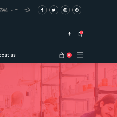
CIAL
55
8
bout us
0