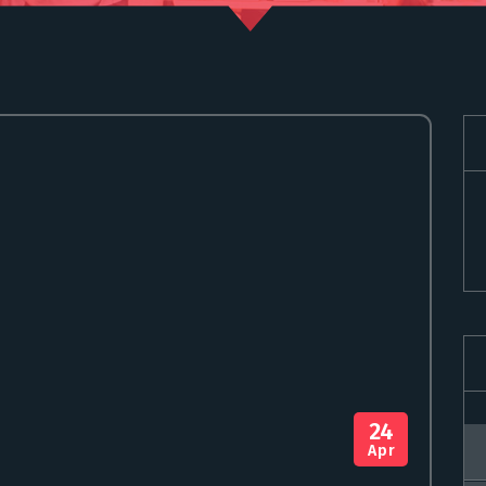
24
Apr