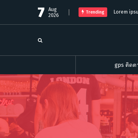
S
7
Aug
k
Lorem ipsu
Trending
2026
i
p
t
o
c
o
n
t
gps ติดตา
e
n
t