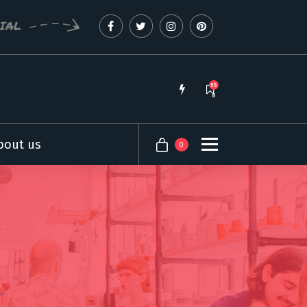
CIAL
55
8
bout us
0