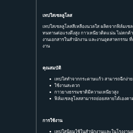
เทปใสเซลลูโลส
เทปใสเซลลูโลสสีเหลืองนวลใส ผลิตจากฟิล์มเซล
ทนทานต่อแรงดึงสูง กาวเหนียวติดแน่น ไม่ตกค้
งานเอกสารในสำนักงาน และงานอุตสาหกรรม ที
งาน
คุณสมบัติ
เทปใสทำจากกระดาษแก้ว สามารถฉีกง่ายด
ใช้งานสะดวก
กาวยางธรรมชาติมีความเหนียวสูง
ฟิล์มเซลลูโลสสามารถย่อยสลายได้เองตาม
การใช้งาน
เทปใสนิยมใช้ในสำนักงานและในโรงงาน