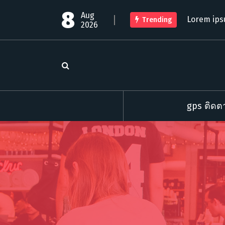
S
8
Aug
k
Lorem ips
Trending
2026
i
p
t
o
c
o
n
t
gps ติดตา
e
n
t