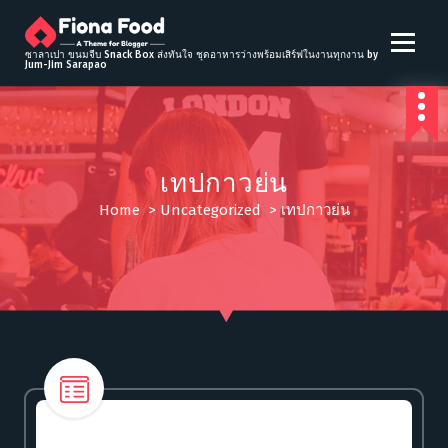
S
k
i
ซาลาเปา ขนมจีบ Snack Box ส่งทันใจ ชุดอาหารว่างพร้อมเสิร์ฟในงานทุกงาน by
Jum-Jim Sarapao
p
t
o
c
o
เทปกาวย่น
n
t
Home
>
Uncategorized
>
เทปกาวย่น
e
n
t