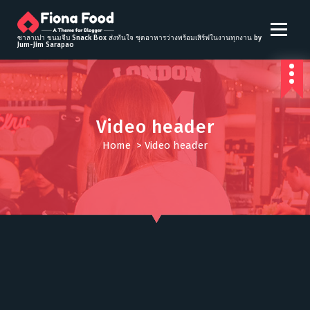
S
k
i
ซาลาเปา ขนมจีบ Snack Box ส่งทันใจ ชุดอาหารว่างพร้อมเสิร์ฟในงานทุกงาน by
Jum-Jim Sarapao
p
t
o
c
o
Video header
n
t
Home
>
Video header
e
n
t