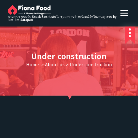
S
k
i
ซาลาเปา ขนมจีบ Snack Box ส่งทันใจ ชุดอาหารว่างพร้อมเสิร์ฟในงานทุกงาน by
Jum-Jim Sarapao
p
t
o
c
o
Under construction
n
t
Home
>
About us
>
Under construction
e
n
t